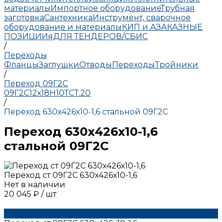
материалы
Импортное оборудование
Трубная
заготовка
Сантехника
Инструмент, сварочное
оборудование и материалы
КИП и А
ЗАКАЗНЫЕ
ПОЗИЦИИ
яДЛЯ ТЕНДЕРОВ/СБИС
/
Переходы
Фланцы
Заглушки
Отводы
Переходы
Тройники
/
Переход 09Г2С
09Г2С
12х18Н10Т
СТ.20
/
Переход 630х426х10-1,6 стальной 09Г2С
Переход 630х426х10-1,6
стальной 09Г2С
Переход ст 09Г2С 630х426х10-1,6
Нет в наличии
20 045 ₽
/
шт