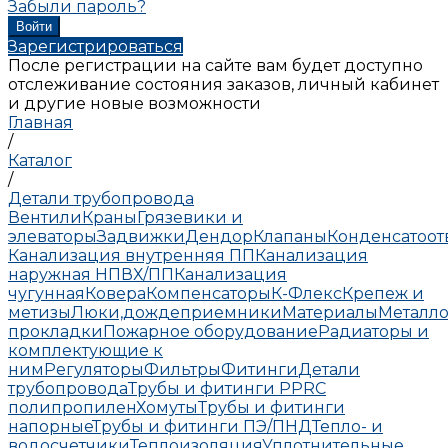
Забыли пароль?
Зарегистрироваться
После регистрации на сайте вам будет доступно
отслеживание состояния заказов, личный кабинет
и другие новые возможности
Главная
/
Каталог
/
Детали трубопровода
Вентили
Краны
Грязевики и
элеваторы
Задвижки
Дендор
Клапаны
Конденсатоо
Канализация внутренняя ПП
Канализация
наружная НПВХ/ПП
Канализация
чугунная
Ковера
Компенсаторы
К-Флекс
Крепеж и
метизы
Люки,дождеприемники
Материалы
Металло
прокладки
Пожарное оборудование
Радиаторы и
комплектующие к
ним
Регуляторы
Фильтры
Фитинги
Детали
трубопровода
Трубы и фитинги PPRC
полипропилен
Хомуты
Трубы и фитинги
напорные
Трубы и фитинги ПЭ/ПНД
Тепло- и
водосчетчики
Теплоизоляция
Уплотнительные