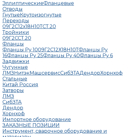
Эллиптические
Фланцевые
Отводы
Гнутые
Крутоизогнутые
Переходы
09Г2С
12х18Н10Т
СТ.20
Тройники
09Г2С
СТ.20
Фланцы
Фланцы Ру 10
09Г2С
12Х18Н10Т
Фланцы Ру
16
Фланцы Ру 25
Фланцы Ру 40
Фланцы Ру 6
Задвижки
Чугунные
ЛМЗ
НитэкМашсервис
СибЗТА
Дендор
Хорнхоф
Стальные
Китай
Россия
Затворы
ЛМЗ
СибЗТА
Дендор
Хорнхоф
Импортное оборудование
ЗАКАЗНЫЕ ПОЗИЦИИ
Инструмент, сварочное оборудование и
материалы