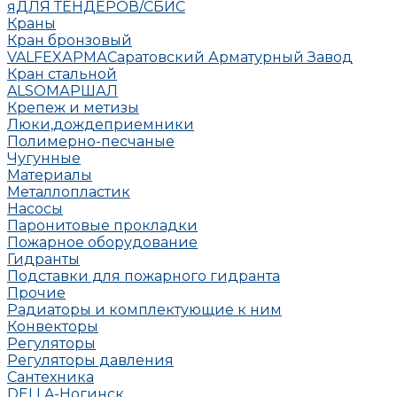
яДЛЯ ТЕНДЕРОВ/СБИС
Краны
Кран бронзовый
VALFEX
АРМА
Саратовский Арматурный Завод
Кран стальной
ALSO
МАРШАЛ
Крепеж и метизы
Люки,дождеприемники
Полимерно-песчаные
Чугунные
Материалы
Металлопластик
Насосы
Паронитовые прокладки
Пожарное оборудование
Гидранты
Подставки для пожарного гидранта
Прочие
Радиаторы и комплектующие к ним
Конвекторы
Регуляторы
Регуляторы давления
Сантехника
DELLA-Ногинск