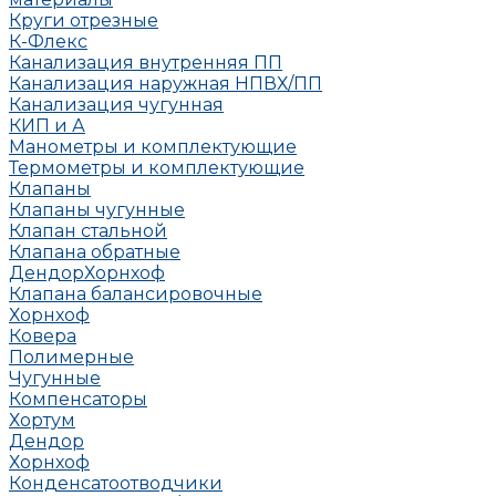
Круги отрезные
К-Флекс
Канализация внутренняя ПП
Канализация наружная НПВХ/ПП
Канализация чугунная
КИП и А
Манометры и комплектующие
Термометры и комплектующие
Клапаны
Клапаны чугунные
Клапан стальной
Клапана обратные
Дендор
Хорнхоф
Клапана балансировочные
Хорнхоф
Ковера
Полимерные
Чугунные
Компенсаторы
Хортум
Дендор
Хорнхоф
Конденсатоотводчики