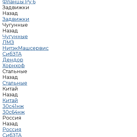
Фланцы Ру 6
Задвижки
Назад
Задвижки
Чугунные
Назад
Чугунные
ЛМЗ
НитэкМашсервис
СибЗТА
Дендор
Хорнхоф
Стальные
Назад
Стальные
Китай
Назад
Китай
30с41нж
30с64нж
Россия
Назад
Россия
СибЗТА