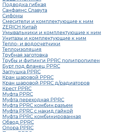
Подводка гибкая
Санфаянс Славута
Сифоны
Смесители и комплектующие к ним
ZERICH Китай
Умывальники и комплектующие к ним
Унитазы и комплектующие к ним
Тепло- и водосчетчики
Теплоизоляция
Трубная заготовка
Трубы и фитинги PPRC полипропилен
Бурт под фланец РРRC
Заглушка РРRC
Кран шаровой PPRC
Кран шаровой PPRC д/радиаторов
Крест PPRC
Муфта PPRC
Муфта переходная PPRC
Муфта РРRC комбин.разъем
Муфта PPRC с накид гайкой
Муфта РРRC комбинированная
Обвод РРRC
Опора РРRC