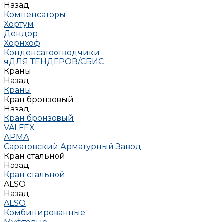
Назад
Компенсаторы
Хортум
Дендор
Хорнхоф
Конденсатоотводчики
яДЛЯ ТЕНДЕРОВ/СБИС
Краны
Назад
Краны
Кран бронзовый
Назад
Кран бронзовый
VALFEX
АРМА
Саратовский Арматурный Завод
Кран стальной
Назад
Кран стальной
ALSO
Назад
ALSO
Комбинированные
Муфтовые