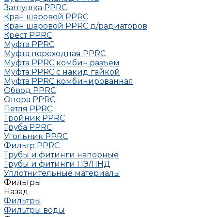
Заглушка РРRC
Кран шаровой PPRC
Кран шаровой PPRC д/радиаторов
Крест PPRC
Муфта PPRC
Муфта переходная PPRC
Муфта РРRC комбин.разъем
Муфта PPRC с накид гайкой
Муфта РРRC комбинированная
Обвод РРRC
Опора РРRC
Петля РРRC
Тройник РРRC
Труба РРRC
Угольник РРRC
Фильтр PPRC
Трубы и фитинги напорные
Трубы и фитинги ПЭ/ПНД
Уплотнительные материалы
Фильтры
Назад
Фильтры
Фильтры воды