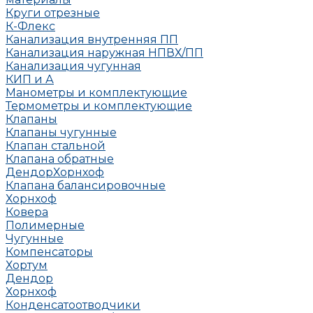
Круги отрезные
К-Флекс
Канализация внутренняя ПП
Канализация наружная НПВХ/ПП
Канализация чугунная
КИП и А
Манометры и комплектующие
Термометры и комплектующие
Клапаны
Клапаны чугунные
Клапан стальной
Клапана обратные
Дендор
Хорнхоф
Клапана балансировочные
Хорнхоф
Ковера
Полимерные
Чугунные
Компенсаторы
Хортум
Дендор
Хорнхоф
Конденсатоотводчики