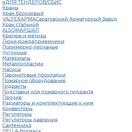
яДЛЯ ТЕНДЕРОВ/СБИС
Краны
Кран бронзовый
VALFEX
АРМА
Саратовский Арматурный Завод
Кран стальной
ALSO
МАРШАЛ
Крепеж и метизы
Люки,дождеприемники
Полимерно-песчаные
Чугунные
Материалы
Металлопластик
Насосы
Паронитовые прокладки
Пожарное оборудование
Гидранты
Подставки для пожарного гидранта
Прочие
Радиаторы и комплектующие к ним
Конвекторы
Регуляторы
Регуляторы давления
Сантехника
DELLA-Ногинск