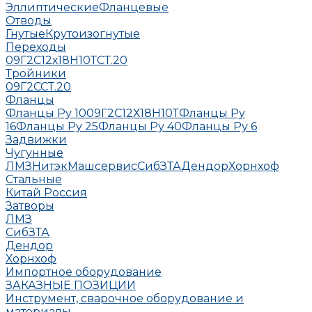
Эллиптические
Фланцевые
Отводы
Гнутые
Крутоизогнутые
Переходы
09Г2С
12х18Н10Т
СТ.20
Тройники
09Г2С
СТ.20
Фланцы
Фланцы Ру 10
09Г2С
12Х18Н10Т
Фланцы Ру
16
Фланцы Ру 25
Фланцы Ру 40
Фланцы Ру 6
Задвижки
Чугунные
ЛМЗ
НитэкМашсервис
СибЗТА
Дендор
Хорнхоф
Стальные
Китай
Россия
Затворы
ЛМЗ
СибЗТА
Дендор
Хорнхоф
Импортное оборудование
ЗАКАЗНЫЕ ПОЗИЦИИ
Инструмент, сварочное оборудование и
материалы