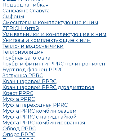
Подводка гибкая
Санфаянс Славута
Сифоны
Смесители и комплектующие к ним
ZERICH Китай
Умывальники и комплектующие к ним
Унитазы и комплектующие к ним
Тепло- и водосчетчики
Теплоизоляция
Трубная заготовка
Трубы и фитинги PPRC полипропилен
Бурт под фланец РРRC
Заглушка РРRC
Кран шаровой PPRC
Кран шаровой PPRC д/радиаторов
Крест PPRC
Муфта PPRC
Муфта переходная PPRC
Муфта РРRC комбин.разъем
Муфта PPRC с накид гайкой
Муфта РРRC комбинированная
Обвод РРRC
Опора РРRC