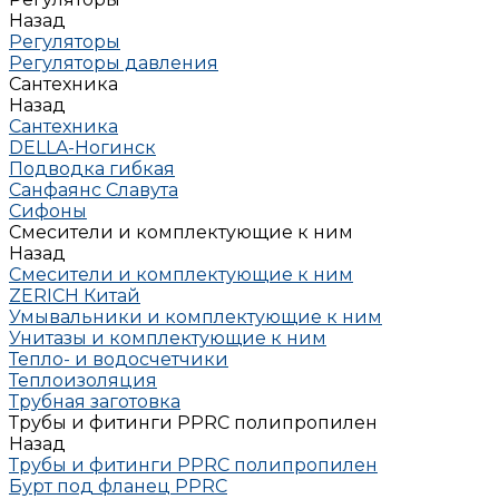
Назад
Регуляторы
Регуляторы давления
Сантехника
Назад
Сантехника
DELLA-Ногинск
Подводка гибкая
Санфаянс Славута
Сифоны
Смесители и комплектующие к ним
Назад
Смесители и комплектующие к ним
ZERICH Китай
Умывальники и комплектующие к ним
Унитазы и комплектующие к ним
Тепло- и водосчетчики
Теплоизоляция
Трубная заготовка
Трубы и фитинги PPRC полипропилен
Назад
Трубы и фитинги PPRC полипропилен
Бурт под фланец РРRC