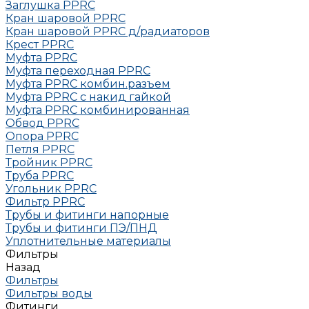
Заглушка РРRC
Кран шаровой PPRC
Кран шаровой PPRC д/радиаторов
Крест PPRC
Муфта PPRC
Муфта переходная PPRC
Муфта РРRC комбин.разъем
Муфта PPRC с накид гайкой
Муфта РРRC комбинированная
Обвод РРRC
Опора РРRC
Петля РРRC
Тройник РРRC
Труба РРRC
Угольник РРRC
Фильтр PPRC
Трубы и фитинги напорные
Трубы и фитинги ПЭ/ПНД
Уплотнительные материалы
Фильтры
Назад
Фильтры
Фильтры воды
Фитинги