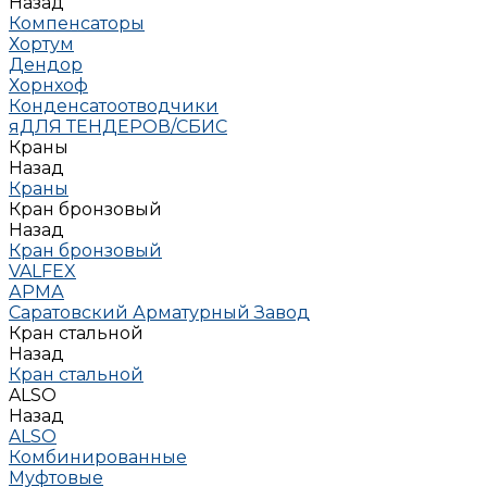
Назад
Компенсаторы
Хортум
Дендор
Хорнхоф
Конденсатоотводчики
яДЛЯ ТЕНДЕРОВ/СБИС
Краны
Назад
Краны
Кран бронзовый
Назад
Кран бронзовый
VALFEX
АРМА
Саратовский Арматурный Завод
Кран стальной
Назад
Кран стальной
ALSO
Назад
ALSO
Комбинированные
Муфтовые