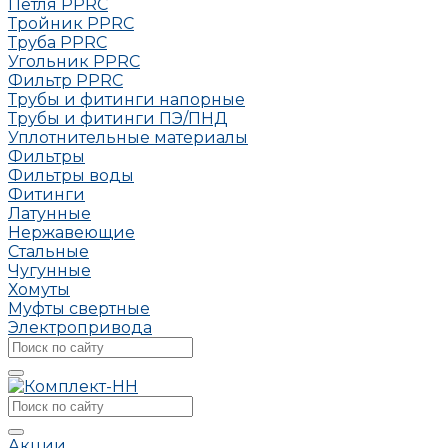
Петля РРRC
Тройник РРRC
Труба РРRC
Угольник РРRC
Фильтр PPRC
Трубы и фитинги напорные
Трубы и фитинги ПЭ/ПНД
Уплотнительные материалы
Фильтры
Фильтры воды
Фитинги
Латунные
Нержавеющие
Стальные
Чугунные
Хомуты
Муфты свертные
Электропривода
Акции