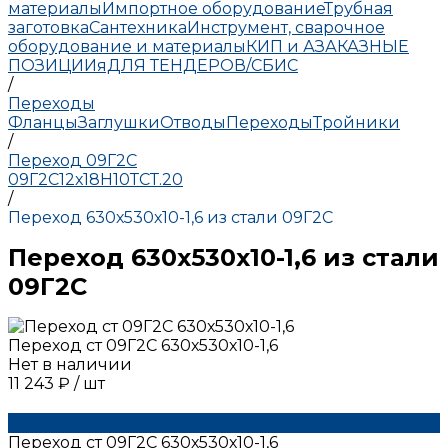
материалы
Импортное оборудование
Трубная
заготовка
Сантехника
Инструмент, сварочное
оборудование и материалы
КИП и А
ЗАКАЗНЫЕ
ПОЗИЦИИ
яДЛЯ ТЕНДЕРОВ/СБИС
/
Переходы
Фланцы
Заглушки
Отводы
Переходы
Тройники
/
Переход 09Г2С
09Г2С
12х18Н10Т
СТ.20
/
Переход 630х530х10-1,6 из стали 09Г2С
Переход 630х530х10-1,6 из стали
09Г2С
Переход ст 09Г2С 630х530х10-1,6
Нет в наличии
11 243 ₽
/
шт
Переход ст 09Г2С 630х530х10-1,6