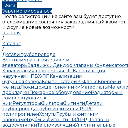
Зарегистрироваться
После регистрации на сайте вам будет доступно
отслеживание состояния заказов, личный кабинет
и другие новые возможности
Главная
/
Каталог
/
Детали трубопровода
Вентили
Краны
Грязевики и
элеваторы
Задвижки
Дендор
Клапаны
Конденсатоо
Канализация внутренняя ПП
Канализация
наружная НПВХ/ПП
Канализация
чугунная
Ковера
Компенсаторы
К-Флекс
Крепеж и
метизы
Люки,дождеприемники
Материалы
Металло
прокладки
Пожарное оборудование
Радиаторы и
комплектующие к
ним
Регуляторы
Фильтры
Фитинги
Детали
трубопровода
Трубы и фитинги PPRC
полипропилен
Хомуты
Трубы и фитинги
напорные
Трубы и фитинги ПЭ/ПНД
Тепло- и
водосчетчики
Теплоизоляция
Уплотнительные