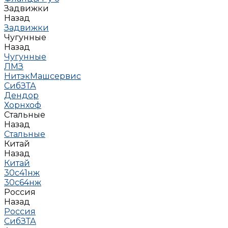
Задвижки
Назад
Задвижки
Чугунные
Назад
Чугунные
ЛМЗ
НитэкМашсервис
СибЗТА
Дендор
Хорнхоф
Стальные
Назад
Стальные
Китай
Назад
Китай
30с41нж
30с64нж
Россия
Назад
Россия
СибЗТА