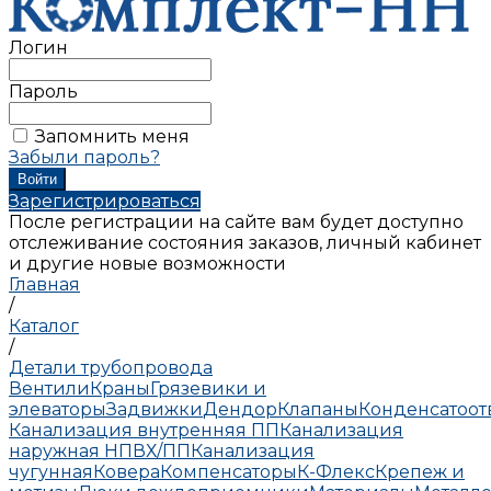
Логин
Пароль
Запомнить меня
Забыли пароль?
Зарегистрироваться
После регистрации на сайте вам будет доступно
отслеживание состояния заказов, личный кабинет
и другие новые возможности
Главная
/
Каталог
/
Детали трубопровода
Вентили
Краны
Грязевики и
элеваторы
Задвижки
Дендор
Клапаны
Конденсатоо
Канализация внутренняя ПП
Канализация
наружная НПВХ/ПП
Канализация
чугунная
Ковера
Компенсаторы
К-Флекс
Крепеж и