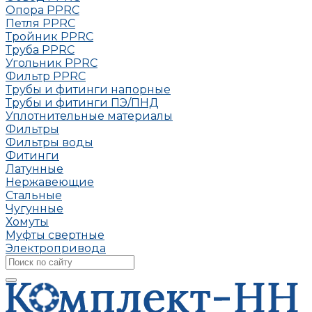
Опора РРRC
Петля РРRC
Тройник РРRC
Труба РРRC
Угольник РРRC
Фильтр PPRC
Трубы и фитинги напорные
Трубы и фитинги ПЭ/ПНД
Уплотнительные материалы
Фильтры
Фильтры воды
Фитинги
Латунные
Нержавеющие
Стальные
Чугунные
Хомуты
Муфты свертные
Электропривода