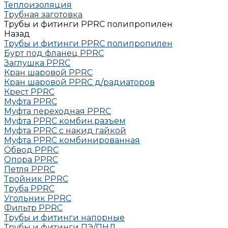
Теплоизоляция
Трубная заготовка
Трубы и фитинги PPRC полипропилен
Назад
Трубы и фитинги PPRC полипропилен
Бурт под фланец РРRC
Заглушка РРRC
Кран шаровой PPRC
Кран шаровой PPRC д/радиаторов
Крест PPRC
Муфта PPRC
Муфта переходная PPRC
Муфта РРRC комбин.разъем
Муфта PPRC с накид гайкой
Муфта РРRC комбинированная
Обвод РРRC
Опора РРRC
Петля РРRC
Тройник РРRC
Труба РРRC
Угольник РРRC
Фильтр PPRC
Трубы и фитинги напорные
Трубы и фитинги ПЭ/ПНД