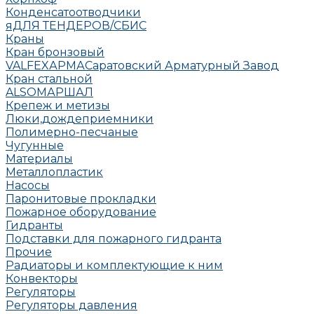
Конденсатоотводчики
яДЛЯ ТЕНДЕРОВ/СБИС
Краны
Кран бронзовый
VALFEX
АРМА
Саратовский Арматурный Завод
Кран стальной
ALSO
МАРШАЛ
Крепеж и метизы
Люки,дождеприемники
Полимерно-песчаные
Чугунные
Материалы
Металлопластик
Насосы
Паронитовые прокладки
Пожарное оборудование
Гидранты
Подставки для пожарного гидранта
Прочие
Радиаторы и комплектующие к ним
Конвекторы
Регуляторы
Регуляторы давления