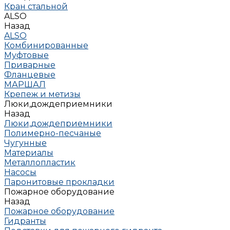
Кран стальной
ALSO
Назад
ALSO
Комбинированные
Муфтовые
Приварные
Фланцевые
МАРШАЛ
Крепеж и метизы
Люки,дождеприемники
Назад
Люки,дождеприемники
Полимерно-песчаные
Чугунные
Материалы
Металлопластик
Насосы
Паронитовые прокладки
Пожарное оборудование
Назад
Пожарное оборудование
Гидранты