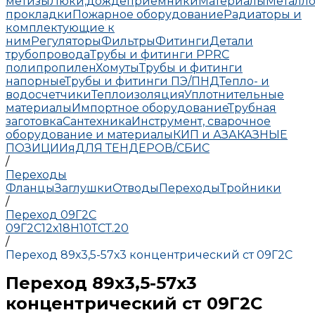
метизы
Люки,дождеприемники
Материалы
Металло
прокладки
Пожарное оборудование
Радиаторы и
комплектующие к
ним
Регуляторы
Фильтры
Фитинги
Детали
трубопровода
Трубы и фитинги PPRC
полипропилен
Хомуты
Трубы и фитинги
напорные
Трубы и фитинги ПЭ/ПНД
Тепло- и
водосчетчики
Теплоизоляция
Уплотнительные
материалы
Импортное оборудование
Трубная
заготовка
Сантехника
Инструмент, сварочное
оборудование и материалы
КИП и А
ЗАКАЗНЫЕ
ПОЗИЦИИ
яДЛЯ ТЕНДЕРОВ/СБИС
/
Переходы
Фланцы
Заглушки
Отводы
Переходы
Тройники
/
Переход 09Г2С
09Г2С
12х18Н10Т
СТ.20
/
Переход 89х3,5-57х3 концентрический ст 09Г2С
Переход 89х3,5-57х3
концентрический ст 09Г2С