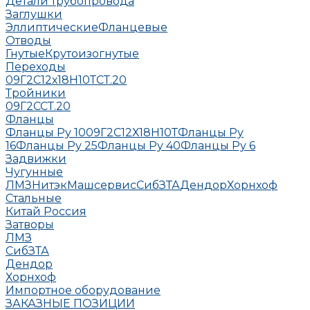
Детали трубопровода
Заглушки
Эллиптические
Фланцевые
Отводы
Гнутые
Крутоизогнутые
Переходы
09Г2С
12х18Н10Т
СТ.20
Тройники
09Г2С
СТ.20
Фланцы
Фланцы Ру 10
09Г2С
12Х18Н10Т
Фланцы Ру
16
Фланцы Ру 25
Фланцы Ру 40
Фланцы Ру 6
Задвижки
Чугунные
ЛМЗ
НитэкМашсервис
СибЗТА
Дендор
Хорнхоф
Стальные
Китай
Россия
Затворы
ЛМЗ
СибЗТА
Дендор
Хорнхоф
Импортное оборудование
ЗАКАЗНЫЕ ПОЗИЦИИ