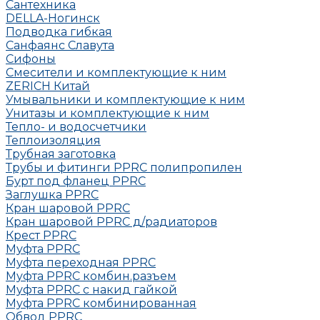
Сантехника
DELLA-Ногинск
Подводка гибкая
Санфаянс Славута
Сифоны
Смесители и комплектующие к ним
ZERICH Китай
Умывальники и комплектующие к ним
Унитазы и комплектующие к ним
Тепло- и водосчетчики
Теплоизоляция
Трубная заготовка
Трубы и фитинги PPRC полипропилен
Бурт под фланец РРRC
Заглушка РРRC
Кран шаровой PPRC
Кран шаровой PPRC д/радиаторов
Крест PPRC
Муфта PPRC
Муфта переходная PPRC
Муфта РРRC комбин.разъем
Муфта PPRC с накид гайкой
Муфта РРRC комбинированная
Обвод РРRC