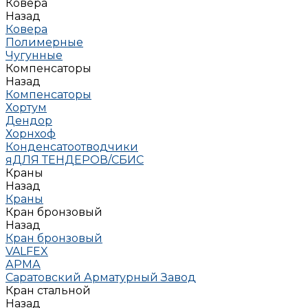
Ковера
Назад
Ковера
Полимерные
Чугунные
Компенсаторы
Назад
Компенсаторы
Хортум
Дендор
Хорнхоф
Конденсатоотводчики
яДЛЯ ТЕНДЕРОВ/СБИС
Краны
Назад
Краны
Кран бронзовый
Назад
Кран бронзовый
VALFEX
АРМА
Саратовский Арматурный Завод
Кран стальной
Назад