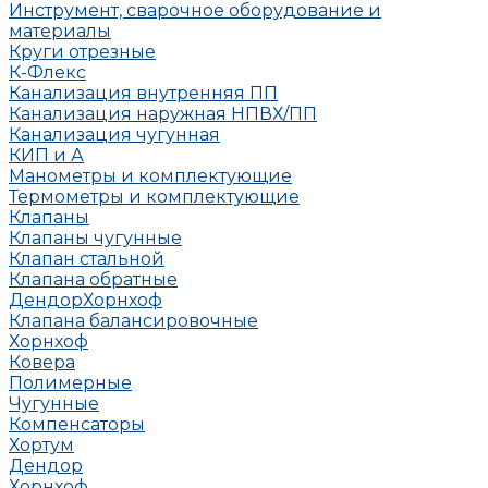
Инструмент, сварочное оборудование и
материалы
Круги отрезные
К-Флекс
Канализация внутренняя ПП
Канализация наружная НПВХ/ПП
Канализация чугунная
КИП и А
Манометры и комплектующие
Термометры и комплектующие
Клапаны
Клапаны чугунные
Клапан стальной
Клапана обратные
Дендор
Хорнхоф
Клапана балансировочные
Хорнхоф
Ковера
Полимерные
Чугунные
Компенсаторы
Хортум
Дендор
Хорнхоф