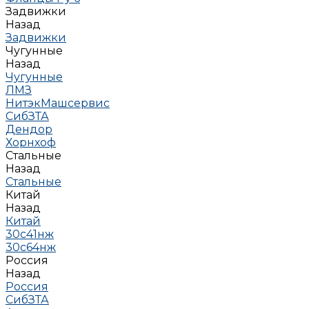
Задвижки
Назад
Задвижки
Чугунные
Назад
Чугунные
ЛМЗ
НитэкМашсервис
СибЗТА
Дендор
Хорнхоф
Стальные
Назад
Стальные
Китай
Назад
Китай
30с41нж
30с64нж
Россия
Назад
Россия
СибЗТА