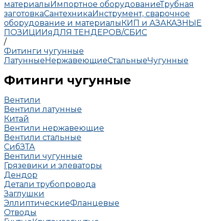
материалы
Импортное оборудование
Трубная
заготовка
Сантехника
Инструмент, сварочное
оборудование и материалы
КИП и А
ЗАКАЗНЫЕ
ПОЗИЦИИ
яДЛЯ ТЕНДЕРОВ/СБИС
/
Фитинги чугунные
Латунные
Нержавеющие
Стальные
Чугунные
Фитинги чугунные
Вентили
Вентили латунные
Китай
Вентили нержавеющие
Вентили стальные
СибЗТА
Вентили чугунные
Грязевики и элеваторы
Дендор
Детали трубопровода
Заглушки
Эллиптические
Фланцевые
Отводы