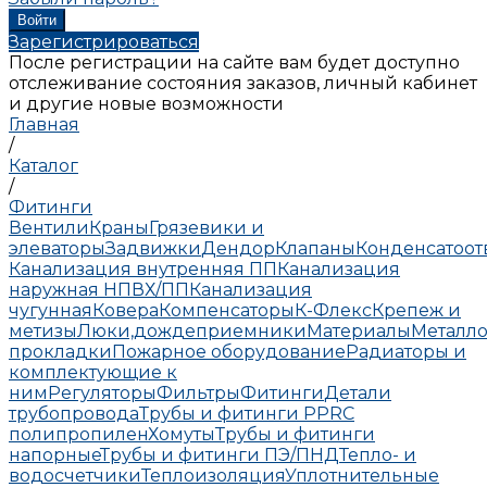
Зарегистрироваться
После регистрации на сайте вам будет доступно
отслеживание состояния заказов, личный кабинет
и другие новые возможности
Главная
/
Каталог
/
Фитинги
Вентили
Краны
Грязевики и
элеваторы
Задвижки
Дендор
Клапаны
Конденсатоо
Канализация внутренняя ПП
Канализация
наружная НПВХ/ПП
Канализация
чугунная
Ковера
Компенсаторы
К-Флекс
Крепеж и
метизы
Люки,дождеприемники
Материалы
Металло
прокладки
Пожарное оборудование
Радиаторы и
комплектующие к
ним
Регуляторы
Фильтры
Фитинги
Детали
трубопровода
Трубы и фитинги PPRC
полипропилен
Хомуты
Трубы и фитинги
напорные
Трубы и фитинги ПЭ/ПНД
Тепло- и
водосчетчики
Теплоизоляция
Уплотнительные