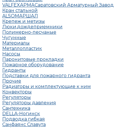
VALFEX
АРМА
Саратовский Арматурный Завод
Кран стальной
ALSO
МАРШАЛ
Крепеж и метизы
Люки,дождеприемники
Полимерно-песчаные
Чугунные
Материалы
Металлопластик
Насосы
Паронитовые прокладки
Пожарное оборудование
Гидранты
Подставки для пожарного гидранта
Прочие
Радиаторы и комплектующие к ним
Конвекторы
Регуляторы
Регуляторы давления
Сантехника
DELLA-Ногинск
Подводка гибкая
Санфаянс Славута