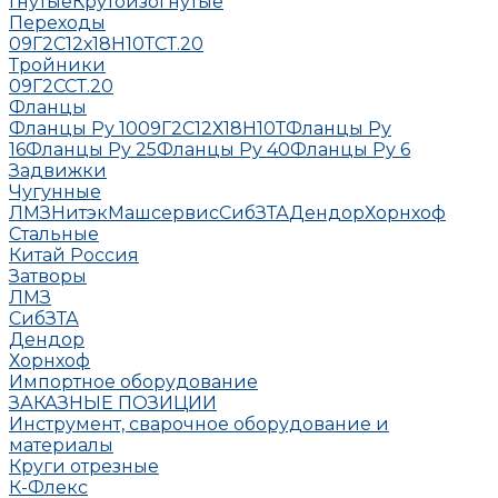
Гнутые
Крутоизогнутые
Переходы
09Г2С
12х18Н10Т
СТ.20
Тройники
09Г2С
СТ.20
Фланцы
Фланцы Ру 10
09Г2С
12Х18Н10Т
Фланцы Ру
16
Фланцы Ру 25
Фланцы Ру 40
Фланцы Ру 6
Задвижки
Чугунные
ЛМЗ
НитэкМашсервис
СибЗТА
Дендор
Хорнхоф
Стальные
Китай
Россия
Затворы
ЛМЗ
СибЗТА
Дендор
Хорнхоф
Импортное оборудование
ЗАКАЗНЫЕ ПОЗИЦИИ
Инструмент, сварочное оборудование и
материалы
Круги отрезные
К-Флекс