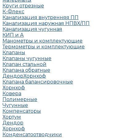
Круги отрезные
К-Флекс
Канализация внутренняя ПП
Канализация наружная НПВХ/ПП
Канализация чугунная
КИП и А
Манометры и комплектующие
Термометры и комплектующие
Клапаны
Клапаны чугунные
Клапан стальной
Клапана обратные
Дендор
Хорнхоф
Клапана балансировочные
Хорнхоф
Ковера
Полимерные
Чугунные
Компенсаторы
Хортум
Дендор
Хорнхоф
Конденсатоотводчики