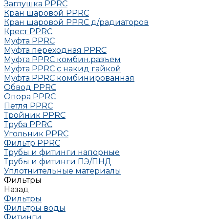
Заглушка РРRC
Кран шаровой PPRC
Кран шаровой PPRC д/радиаторов
Крест PPRC
Муфта PPRC
Муфта переходная PPRC
Муфта РРRC комбин.разъем
Муфта PPRC с накид гайкой
Муфта РРRC комбинированная
Обвод РРRC
Опора РРRC
Петля РРRC
Тройник РРRC
Труба РРRC
Угольник РРRC
Фильтр PPRC
Трубы и фитинги напорные
Трубы и фитинги ПЭ/ПНД
Уплотнительные материалы
Фильтры
Назад
Фильтры
Фильтры воды
Фитинги