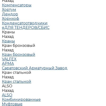
Назад
Компенсаторы
Хортум
Дендор
Хорнхоф
Конденсатоотводчики
яДЛЯ ТЕНДЕРОВ/СБИС
Краны
Назад
Краны
Кран бронзовый
Назад
Кран бронзовый
VALFEX
АРМА
Саратовский Арматурный Завод
Кран стальной
Назад
Кран стальной
ALSO
Назад
ALSO
Комбинированные
Муфтовые