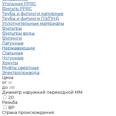
Угольник РРRC
Фильтр PPRC
Трубы и фитинги напорные
Трубы и фитинги ПЭ/ПНД
Уплотнительные материалы
Фильтры
Фильтры воды
Фитинги
Латунные
Нержавеющие
Стальные
Чугунные
Хомуты
Муфты свертные
Электропривода
Цена
от
до
Диаметр наружний переходной ММ
20
Резьба
ВР
Страна происхождения