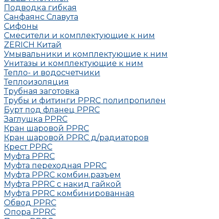
Подводка гибкая
Санфаянс Славута
Сифоны
Смесители и комплектующие к ним
ZERICH Китай
Умывальники и комплектующие к ним
Унитазы и комплектующие к ним
Тепло- и водосчетчики
Теплоизоляция
Трубная заготовка
Трубы и фитинги PPRC полипропилен
Бурт под фланец РРRC
Заглушка РРRC
Кран шаровой PPRC
Кран шаровой PPRC д/радиаторов
Крест PPRC
Муфта PPRC
Муфта переходная PPRC
Муфта РРRC комбин.разъем
Муфта PPRC с накид гайкой
Муфта РРRC комбинированная
Обвод РРRC
Опора РРRC