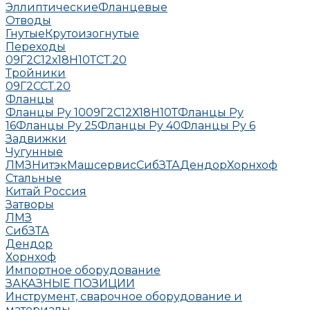
Эллиптические
Фланцевые
Отводы
Гнутые
Крутоизогнутые
Переходы
09Г2С
12х18Н10Т
СТ.20
Тройники
09Г2С
СТ.20
Фланцы
Фланцы Ру 10
09Г2С
12Х18Н10Т
Фланцы Ру
16
Фланцы Ру 25
Фланцы Ру 40
Фланцы Ру 6
Задвижки
Чугунные
ЛМЗ
НитэкМашсервис
СибЗТА
Дендор
Хорнхоф
Стальные
Китай
Россия
Затворы
ЛМЗ
СибЗТА
Дендор
Хорнхоф
Импортное оборудование
ЗАКАЗНЫЕ ПОЗИЦИИ
Инструмент, сварочное оборудование и
материалы