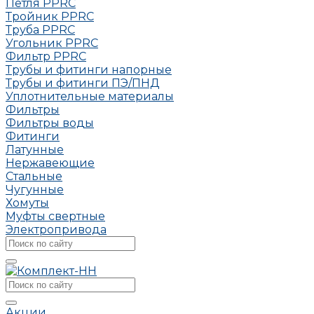
Петля РРRC
Тройник РРRC
Труба РРRC
Угольник РРRC
Фильтр PPRC
Трубы и фитинги напорные
Трубы и фитинги ПЭ/ПНД
Уплотнительные материалы
Фильтры
Фильтры воды
Фитинги
Латунные
Нержавеющие
Стальные
Чугунные
Хомуты
Муфты свертные
Электропривода
Акции