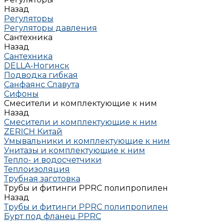
Назад
Регуляторы
Регуляторы давления
Сантехника
Назад
Сантехника
DELLA-Ногинск
Подводка гибкая
Санфаянс Славута
Сифоны
Смесители и комплектующие к ним
Назад
Смесители и комплектующие к ним
ZERICH Китай
Умывальники и комплектующие к ним
Унитазы и комплектующие к ним
Тепло- и водосчетчики
Теплоизоляция
Трубная заготовка
Трубы и фитинги PPRC полипропилен
Назад
Трубы и фитинги PPRC полипропилен
Бурт под фланец РРRC