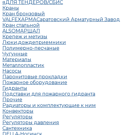
яДЛЯ ТЕНДЕРОВ/СБИС
Краны
Кран бронзовый
VALFEX
АРМА
Саратовский Арматурный Завод
Кран стальной
ALSO
МАРШАЛ
Крепеж и метизы
Люки,дождеприемники
Полимерно-песчаные
Чугунные
Материалы
Металлопластик
Насосы
Паронитовые прокладки
Пожарное оборудование
Гидранты
Подставки для пожарного гидранта
Прочие
Радиаторы и комплектующие к ним
Конвекторы
Регуляторы
Регуляторы давления
Сантехника
DELLA-Ногинск