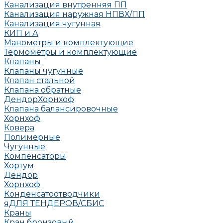
Канализация внутренняя ПП
Канализация наружная НПВХ/ПП
Канализация чугунная
КИП и А
Манометры и комплектующие
Термометры и комплектующие
Клапаны
Клапаны чугунные
Клапан стальной
Клапана обратные
Дендор
Хорнхоф
Клапана балансировочные
Хорнхоф
Ковера
Полимерные
Чугунные
Компенсаторы
Хортум
Дендор
Хорнхоф
Конденсатоотводчики
яДЛЯ ТЕНДЕРОВ/СБИС
Краны
Кран бронзовый