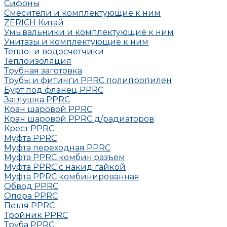
Сифоны
Смесители и комплектующие к ним
ZERICH Китай
Умывальники и комплектующие к ним
Унитазы и комплектующие к ним
Тепло- и водосчетчики
Теплоизоляция
Трубная заготовка
Трубы и фитинги PPRC полипропилен
Бурт под фланец РРRC
Заглушка РРRC
Кран шаровой PPRC
Кран шаровой PPRC д/радиаторов
Крест PPRC
Муфта PPRC
Муфта переходная PPRC
Муфта РРRC комбин.разъем
Муфта PPRC с накид гайкой
Муфта РРRC комбинированная
Обвод РРRC
Опора РРRC
Петля РРRC
Тройник РРRC
Труба РРRC