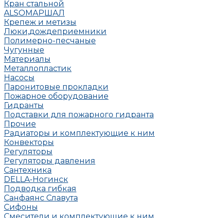
Кран стальной
ALSO
МАРШАЛ
Крепеж и метизы
Люки,дождеприемники
Полимерно-песчаные
Чугунные
Материалы
Металлопластик
Насосы
Паронитовые прокладки
Пожарное оборудование
Гидранты
Подставки для пожарного гидранта
Прочие
Радиаторы и комплектующие к ним
Конвекторы
Регуляторы
Регуляторы давления
Сантехника
DELLA-Ногинск
Подводка гибкая
Санфаянс Славута
Сифоны
Смесители и комплектующие к ним