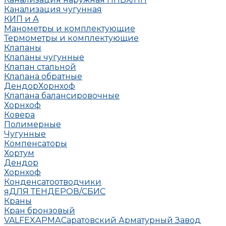
Канализация чугунная
КИП и А
Манометры и комплектующие
Термометры и комплектующие
Клапаны
Клапаны чугунные
Клапан стальной
Клапана обратные
Дендор
Хорнхоф
Клапана балансировочные
Хорнхоф
Ковера
Полимерные
Чугунные
Компенсаторы
Хортум
Дендор
Хорнхоф
Конденсатоотводчики
яДЛЯ ТЕНДЕРОВ/СБИС
Краны
Кран бронзовый
VALFEX
АРМА
Саратовский Арматурный Завод