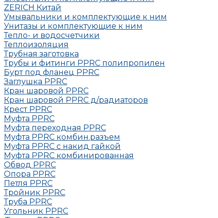
ZERICH Китай
Умывальники и комплектующие к ним
Унитазы и комплектующие к ним
Тепло- и водосчетчики
Теплоизоляция
Трубная заготовка
Трубы и фитинги PPRC полипропилен
Бурт под фланец РРRC
Заглушка РРRC
Кран шаровой PPRC
Кран шаровой PPRC д/радиаторов
Крест PPRC
Муфта PPRC
Муфта переходная PPRC
Муфта РРRC комбин.разъем
Муфта PPRC с накид гайкой
Муфта РРRC комбинированная
Обвод РРRC
Опора РРRC
Петля РРRC
Тройник РРRC
Труба РРRC
Угольник РРRC