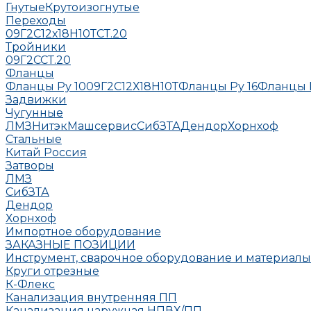
Гнутые
Крутоизогнутые
Переходы
09Г2С
12х18Н10Т
СТ.20
Тройники
09Г2С
СТ.20
Фланцы
Фланцы Ру 10
09Г2С
12Х18Н10Т
Фланцы Ру 16
Фланцы 
Задвижки
Чугунные
ЛМЗ
НитэкМашсервис
СибЗТА
Дендор
Хорнхоф
Стальные
Китай
Россия
Затворы
ЛМЗ
СибЗТА
Дендор
Хорнхоф
Импортное оборудование
ЗАКАЗНЫЕ ПОЗИЦИИ
Инструмент, сварочное оборудование и материалы
Круги отрезные
К-Флекс
Канализация внутренняя ПП
Канализация наружная НПВХ/ПП