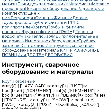
метизы
Люки,дождеприемники
Материалы
Металло
прокладки
Пожарное оборудование
Радиаторы и
комплектующие к
ним
Регуляторы
Фильтры
Фитинги
Детали
трубопровода
Трубы и фитинги PPRC
полипропилен
Хомуты
Трубы и фитинги
напорные
Трубы и фитинги ПЭ/ПНД
Тепло- и
водосчетчики
Теплоизоляция
Уплотнительные
материалы
Импортное оборудование
Трубная
заготовка
Сантехника
Инструмент, сварочное
оборудование и материалы
КИП и А
ЗАКАЗНЫЕ
ПОЗИЦИИ
яДЛЯ ТЕНДЕРОВ/СБИС
Инструмент, сварочное
оборудование и материалы
Круги отрезные
array(6) { ["LAZYLOAD"]=> array(1) { ["USE"]=>
bool(true) } ["COLUMNS"]=> int(5) ["ELEMENTS"]=>
bool(true) ["LINK"]=> array(1) { ["BLANK"]=> bool(false)
} ["PICTURE"]=> array(1) { ["SHOW"]=> bool(true) }
["SVG"]=> array(2) { ["USE"]=> bool(false) ["COLOR"]=>