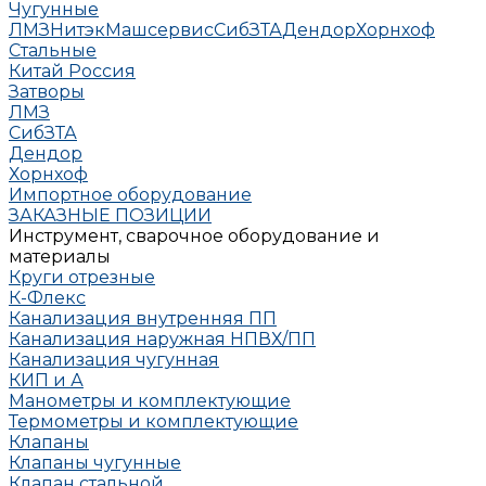
Чугунные
ЛМЗ
НитэкМашсервис
СибЗТА
Дендор
Хорнхоф
Стальные
Китай
Россия
Затворы
ЛМЗ
СибЗТА
Дендор
Хорнхоф
Импортное оборудование
ЗАКАЗНЫЕ ПОЗИЦИИ
Инструмент, сварочное оборудование и
материалы
Круги отрезные
К-Флекс
Канализация внутренняя ПП
Канализация наружная НПВХ/ПП
Канализация чугунная
КИП и А
Манометры и комплектующие
Термометры и комплектующие
Клапаны
Клапаны чугунные
Клапан стальной