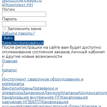
teplo2004nn@bk.ru
Логин
Пароль
Запомнить меня
Забыли пароль?
Зарегистрироваться
После регистрации на сайте вам будет доступно
отслеживание состояния заказов, личный кабинет
и другие новые возможности
Главная
/
Каталог
/
Инструмент, сварочное оборудование и
материалы
Вентили
Краны
Грязевики и
элеваторы
Задвижки
Дендор
Клапаны
Конденсатоо
Канализация внутренняя ПП
Канализация
наружная НПВХ/ПП
Канализация
чугунная
Ковера
Компенсаторы
К-Флекс
Крепеж и