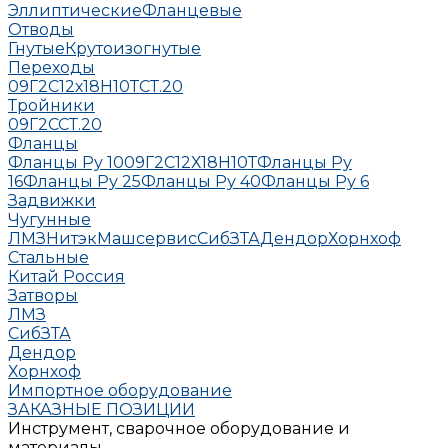
Эллиптические
Фланцевые
Отводы
Гнутые
Крутоизогнутые
Переходы
09Г2С
12х18Н10Т
СТ.20
Тройники
09Г2С
СТ.20
Фланцы
Фланцы Ру 10
09Г2С
12Х18Н10Т
Фланцы Ру
16
Фланцы Ру 25
Фланцы Ру 40
Фланцы Ру 6
Задвижки
Чугунные
ЛМЗ
НитэкМашсервис
СибЗТА
Дендор
Хорнхоф
Стальные
Китай
Россия
Затворы
ЛМЗ
СибЗТА
Дендор
Хорнхоф
Импортное оборудование
ЗАКАЗНЫЕ ПОЗИЦИИ
Инструмент, сварочное оборудование и
материалы