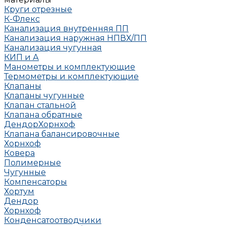
Круги отрезные
К-Флекс
Канализация внутренняя ПП
Канализация наружная НПВХ/ПП
Канализация чугунная
КИП и А
Манометры и комплектующие
Термометры и комплектующие
Клапаны
Клапаны чугунные
Клапан стальной
Клапана обратные
Дендор
Хорнхоф
Клапана балансировочные
Хорнхоф
Ковера
Полимерные
Чугунные
Компенсаторы
Хортум
Дендор
Хорнхоф
Конденсатоотводчики