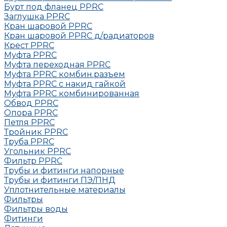
Бурт под фланец РРRC
Заглушка РРRC
Кран шаровой PPRC
Кран шаровой PPRC д/радиаторов
Крест PPRC
Муфта PPRC
Муфта переходная PPRC
Муфта РРRC комбин.разъем
Муфта PPRC с накид гайкой
Муфта РРRC комбинированная
Обвод РРRC
Опора РРRC
Петля РРRC
Тройник РРRC
Труба РРRC
Угольник РРRC
Фильтр PPRC
Трубы и фитинги напорные
Трубы и фитинги ПЭ/ПНД
Уплотнительные материалы
Фильтры
Фильтры воды
Фитинги