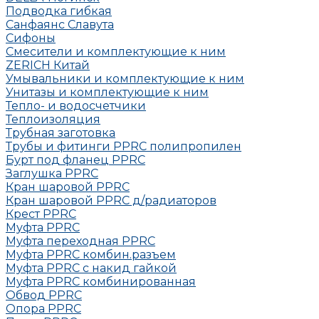
Подводка гибкая
Санфаянс Славута
Сифоны
Смесители и комплектующие к ним
ZERICH Китай
Умывальники и комплектующие к ним
Унитазы и комплектующие к ним
Тепло- и водосчетчики
Теплоизоляция
Трубная заготовка
Трубы и фитинги PPRC полипропилен
Бурт под фланец РРRC
Заглушка РРRC
Кран шаровой PPRC
Кран шаровой PPRC д/радиаторов
Крест PPRC
Муфта PPRC
Муфта переходная PPRC
Муфта РРRC комбин.разъем
Муфта PPRC с накид гайкой
Муфта РРRC комбинированная
Обвод РРRC
Опора РРRC