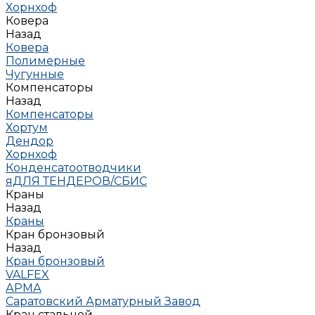
Хорнхоф
Ковера
Назад
Ковера
Полимерные
Чугунные
Компенсаторы
Назад
Компенсаторы
Хортум
Дендор
Хорнхоф
Конденсатоотводчики
яДЛЯ ТЕНДЕРОВ/СБИС
Краны
Назад
Краны
Кран бронзовый
Назад
Кран бронзовый
VALFEX
АРМА
Саратовский Арматурный Завод
Кран стальной