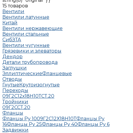
string(8) "original" } }
15 товаров
Вентили
Вентили латунные
Китай
Вентили нержавеющие
Вентили стальные
СибЗТА
Вентили чугунные
Грязевики и элеваторы
Дендор
Детали трубопровода
Заглушки
Эллиптические
Фланцевые
Отводы
Гнутые
Крутоизогнутые
Переходы
09Г2С
12х18Н10Т
СТ.20
Тройники
09Г2С
СТ.20
Фланцы
Фланцы Ру 10
09Г2С
12Х18Н10Т
Фланцы Ру
16
Фланцы Ру 25
Фланцы Ру 40
Фланцы Ру 6
Задвижки