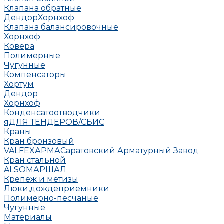
Клапана обратные
Дендор
Хорнхоф
Клапана балансировочные
Хорнхоф
Ковера
Полимерные
Чугунные
Компенсаторы
Хортум
Дендор
Хорнхоф
Конденсатоотводчики
яДЛЯ ТЕНДЕРОВ/СБИС
Краны
Кран бронзовый
VALFEX
АРМА
Саратовский Арматурный Завод
Кран стальной
ALSO
МАРШАЛ
Крепеж и метизы
Люки,дождеприемники
Полимерно-песчаные
Чугунные
Материалы