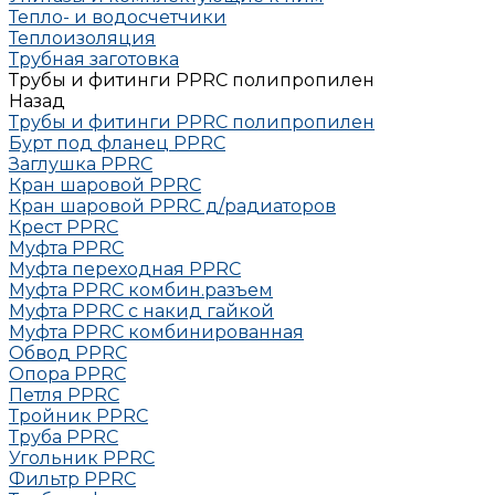
Тепло- и водосчетчики
Теплоизоляция
Трубная заготовка
Трубы и фитинги PPRC полипропилен
Назад
Трубы и фитинги PPRC полипропилен
Бурт под фланец РРRC
Заглушка РРRC
Кран шаровой PPRC
Кран шаровой PPRC д/радиаторов
Крест PPRC
Муфта PPRC
Муфта переходная PPRC
Муфта РРRC комбин.разъем
Муфта PPRC с накид гайкой
Муфта РРRC комбинированная
Обвод РРRC
Опора РРRC
Петля РРRC
Тройник РРRC
Труба РРRC
Угольник РРRC
Фильтр PPRC