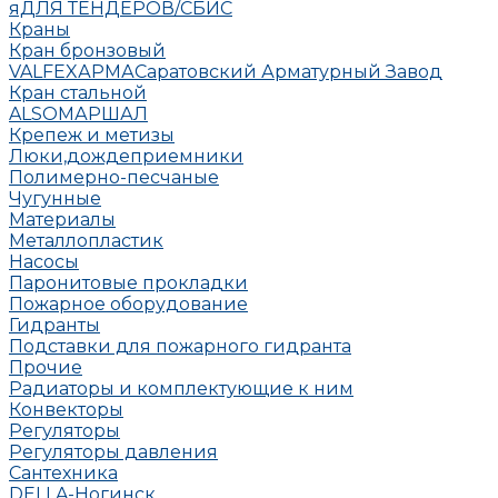
яДЛЯ ТЕНДЕРОВ/СБИС
Краны
Кран бронзовый
VALFEX
АРМА
Саратовский Арматурный Завод
Кран стальной
ALSO
МАРШАЛ
Крепеж и метизы
Люки,дождеприемники
Полимерно-песчаные
Чугунные
Материалы
Металлопластик
Насосы
Паронитовые прокладки
Пожарное оборудование
Гидранты
Подставки для пожарного гидранта
Прочие
Радиаторы и комплектующие к ним
Конвекторы
Регуляторы
Регуляторы давления
Сантехника
DELLA-Ногинск