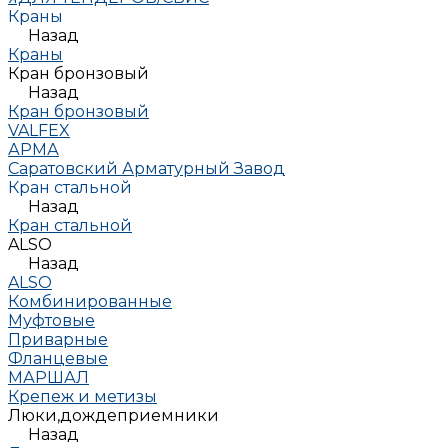
Краны
Назад
Краны
Кран бронзовый
Назад
Кран бронзовый
VALFEX
АРМА
Саратовский Арматурный Завод
Кран стальной
Назад
Кран стальной
ALSO
Назад
ALSO
Комбинированные
Муфтовые
Приварные
Фланцевые
МАРШАЛ
Крепеж и метизы
Люки,дождеприемники
Назад