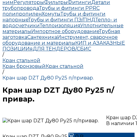
ним
Регуляторы
Фильтры
Фитинги
Детали
трубопровода
Трубы и фитинги PPRC
полипропилен
Хомуты
Трубы и фитинги
напорные
Трубы и фитинги ПЭ/ПНД
Тепло- и
водосчетчики
Теплоизоляция
Уплотнительные
материалы
Импортное оборудование
Трубная
заготовка
Сантехника
Инструмент, сварочное
оборудование и материалы
КИП и А
ЗАКАЗНЫЕ
ПОЗИЦИИ
яДЛЯ ТЕНДЕРОВ/СБИС
/
Кран стальной
Кран бронзовый
Кран стальной
/
Кран шар DZT Ду80 Ру25 п/привар.
Кран шар DZT Ду80 Ру25 п/
привар.
Кран шар D
В наличии
Кран шар DZT Ду80 Ру25
0 ₽