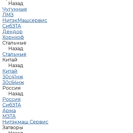
Назад
Чугунные
ЛМЗ
НитэкМашсервис
СибЗТА
Дендор
Хорнхоф
Стальные
Назад
Стальные
Китай
Назад
Китай
30с41нж
30с64нж
Россия
Назад
Россия
СибЗТА
Арма
МЗТА
Нитэкмаш Сервис
Затворы