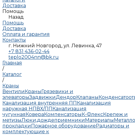
Доставка
Помощь
Назад
Помощь
Доставка
Оплата и гарантия
Контакты
г. Нижний Новгород, ул. Левинка, 47
+7 831 436-02-44
teplo2004nn@bk.ru
Главная
/
Каталог
/
Краны
Вентили
Краны
Грязевики и
элеваторы
Задвижки
Дендор
Клапаны
Конденсатоо
Канализация внутренняя ПП
Канализация
наружная НПВХ/ПП
Канализация
чугунная
Ковера
Компенсаторы
К-Флекс
Крепеж и
метизы
Люки,дождеприемники
Материалы
Металло
прокладки
Пожарное оборудование
Радиаторы и
комплектующие к