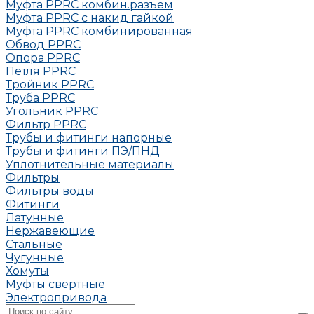
Муфта РРRC комбин.разъем
Муфта PPRC с накид гайкой
Муфта РРRC комбинированная
Обвод РРRC
Опора РРRC
Петля РРRC
Тройник РРRC
Труба РРRC
Угольник РРRC
Фильтр PPRC
Трубы и фитинги напорные
Трубы и фитинги ПЭ/ПНД
Уплотнительные материалы
Фильтры
Фильтры воды
Фитинги
Латунные
Нержавеющие
Стальные
Чугунные
Хомуты
Муфты свертные
Электропривода