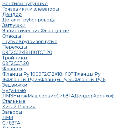
Вентили чугунные
Грязевики и элеваторы
Дендор
Детали трубопровода
Заглушки
Эллиптические
Фланцевые
Отводы
Гнутые
Крутоизогнутые
Переходы
09Г2С
12х18Н10Т
СТ.20
Тройники
09Г2С
СТ.20
Фланцы
Фланцы Ру 10
09Г2С
12Х18Н10Т
Фланцы Ру
16
Фланцы Ру 25
Фланцы Ру 40
Фланцы Ру 6
Задвижки
Чугунные
ЛМЗ
НитэкМашсервис
СибЗТА
Дендор
Хорнхоф
Стальные
Китай
Россия
Затворы
ЛМЗ
СибЗТА