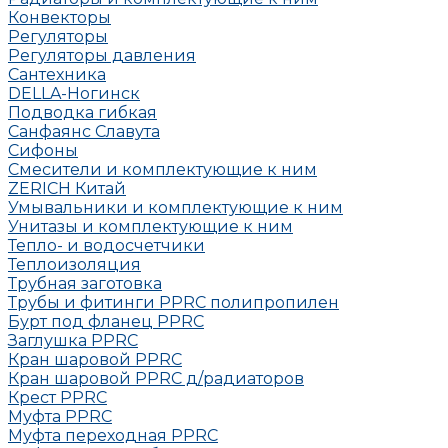
Конвекторы
Регуляторы
Регуляторы давления
Сантехника
DELLA-Ногинск
Подводка гибкая
Санфаянс Славута
Сифоны
Смесители и комплектующие к ним
ZERICH Китай
Умывальники и комплектующие к ним
Унитазы и комплектующие к ним
Тепло- и водосчетчики
Теплоизоляция
Трубная заготовка
Трубы и фитинги PPRC полипропилен
Бурт под фланец РРRC
Заглушка РРRC
Кран шаровой PPRC
Кран шаровой PPRC д/радиаторов
Крест PPRC
Муфта PPRC
Муфта переходная PPRC