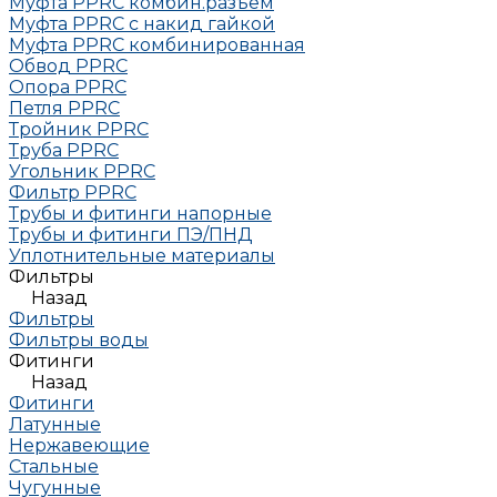
Муфта РРRC комбин.разъем
Муфта PPRC с накид гайкой
Муфта РРRC комбинированная
Обвод РРRC
Опора РРRC
Петля РРRC
Тройник РРRC
Труба РРRC
Угольник РРRC
Фильтр PPRC
Трубы и фитинги напорные
Трубы и фитинги ПЭ/ПНД
Уплотнительные материалы
Фильтры
Назад
Фильтры
Фильтры воды
Фитинги
Назад
Фитинги
Латунные
Нержавеющие
Стальные
Чугунные