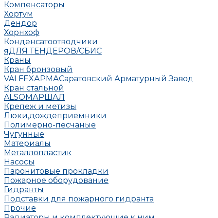
Компенсаторы
Хортум
Дендор
Хорнхоф
Конденсатоотводчики
яДЛЯ ТЕНДЕРОВ/СБИС
Краны
Кран бронзовый
VALFEX
АРМА
Саратовский Арматурный Завод
Кран стальной
ALSO
МАРШАЛ
Крепеж и метизы
Люки,дождеприемники
Полимерно-песчаные
Чугунные
Материалы
Металлопластик
Насосы
Паронитовые прокладки
Пожарное оборудование
Гидранты
Подставки для пожарного гидранта
Прочие
Радиаторы и комплектующие к ним