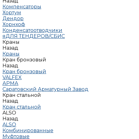
Назад
Компенсаторы
Хортум
Дендор
Хорнхоф
Конденсатоотводчики
яДЛЯ ТЕНДЕРОВ/СБИС
Краны
Назад
Краны
Кран бронзовый
Назад
Кран бронзовый
VALFEX
АРМА
Саратовский Арматурный Завод
Кран стальной
Назад
Кран стальной
ALSO
Назад
ALSO
Комбинированные
Муфтовые