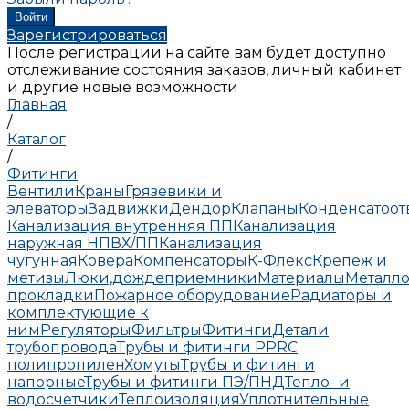
Зарегистрироваться
После регистрации на сайте вам будет доступно
отслеживание состояния заказов, личный кабинет
и другие новые возможности
Главная
/
Каталог
/
Фитинги
Вентили
Краны
Грязевики и
элеваторы
Задвижки
Дендор
Клапаны
Конденсатоо
Канализация внутренняя ПП
Канализация
наружная НПВХ/ПП
Канализация
чугунная
Ковера
Компенсаторы
К-Флекс
Крепеж и
метизы
Люки,дождеприемники
Материалы
Металло
прокладки
Пожарное оборудование
Радиаторы и
комплектующие к
ним
Регуляторы
Фильтры
Фитинги
Детали
трубопровода
Трубы и фитинги PPRC
полипропилен
Хомуты
Трубы и фитинги
напорные
Трубы и фитинги ПЭ/ПНД
Тепло- и
водосчетчики
Теплоизоляция
Уплотнительные