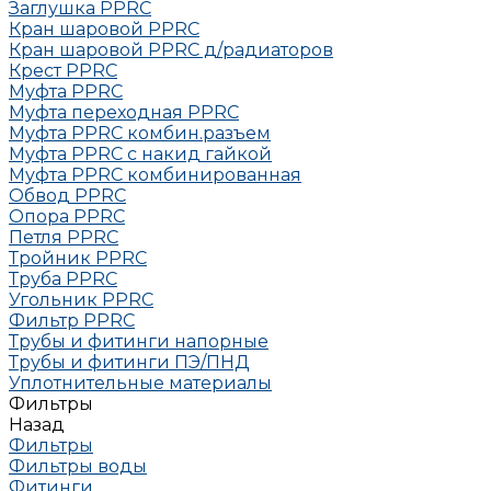
Заглушка РРRC
Кран шаровой PPRC
Кран шаровой PPRC д/радиаторов
Крест PPRC
Муфта PPRC
Муфта переходная PPRC
Муфта РРRC комбин.разъем
Муфта PPRC с накид гайкой
Муфта РРRC комбинированная
Обвод РРRC
Опора РРRC
Петля РРRC
Тройник РРRC
Труба РРRC
Угольник РРRC
Фильтр PPRC
Трубы и фитинги напорные
Трубы и фитинги ПЭ/ПНД
Уплотнительные материалы
Фильтры
Назад
Фильтры
Фильтры воды
Фитинги