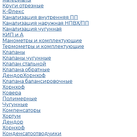
Круги отрезные
К-Флекс
Канализация внутренняя ПП
Канализация наружная НПВХ/ПП
Канализация чугунная
КИП и А
Манометры и комплектующие
Термометры и комплектующие
Клапаны
Клапаны чугунные
Клапан стальной
Клапана обратные
Дендор
Хорнхоф
Клапана балансировочные
Хорнхоф
Ковера
Полимерные
Чугунные
Компенсаторы
Хортум
Дендор
Хорнхоф
Конденсатоотводчики