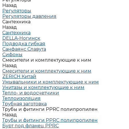
Назад
Регуляторы
Регуляторы давления
Сантехника
Назад
Сантехника
DELLA-Ногинск
Подводка гибкая
Санфаянс Славута
Сифоны
Смесители и комплектующие к ним
Назад
Смесители и комплектующие к ним
ZERICH Китай
Умывальники и комплектующие к ним
Унитазы и комплектующие к ним
Тепло- и водосчетчики
Теплоизоляция
Трубная заготовка
Трубы и фитинги PPRC полипропилен
Назад
Трубы и фитинги PPRC полипропилен
Бурт под фланец РРRC