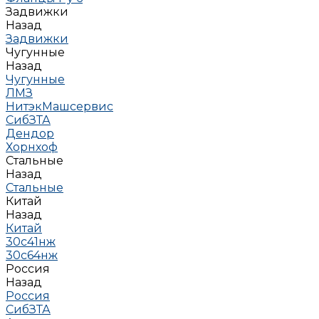
Задвижки
Назад
Задвижки
Чугунные
Назад
Чугунные
ЛМЗ
НитэкМашсервис
СибЗТА
Дендор
Хорнхоф
Стальные
Назад
Стальные
Китай
Назад
Китай
30с41нж
30с64нж
Россия
Назад
Россия
СибЗТА