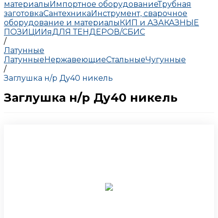
материалы
Импортное оборудование
Трубная
заготовка
Сантехника
Инструмент, сварочное
оборудование и материалы
КИП и А
ЗАКАЗНЫЕ
ПОЗИЦИИ
яДЛЯ ТЕНДЕРОВ/СБИС
/
Латунные
Латунные
Нержавеющие
Стальные
Чугунные
/
Заглушка н/р Ду40 никель
Заглушка н/р Ду40 никель