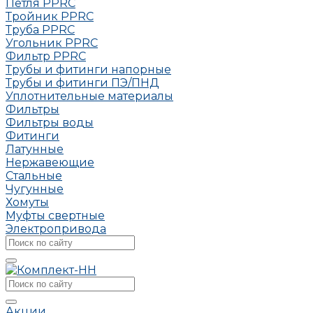
Петля РРRC
Тройник РРRC
Труба РРRC
Угольник РРRC
Фильтр PPRC
Трубы и фитинги напорные
Трубы и фитинги ПЭ/ПНД
Уплотнительные материалы
Фильтры
Фильтры воды
Фитинги
Латунные
Нержавеющие
Стальные
Чугунные
Хомуты
Муфты свертные
Электропривода
Акции