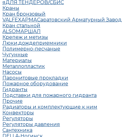
яДЛЯ ТЕНДЕРОВ/СБИС
Краны
Кран бронзовый
VALFEX
АРМА
Саратовский Арматурный Завод
Кран стальной
ALSO
МАРШАЛ
Крепеж и метизы
Люки,дождеприемники
Полимерно-песчаные
Чугунные
Материалы
Металлопластик
Насосы
Паронитовые прокладки
Пожарное оборудование
Гидранты
Подставки для пожарного гидранта
Прочие
Радиаторы и комплектующие к ним
Конвекторы
Регуляторы
Регуляторы давления
Сантехника
DELLA-Ногинск