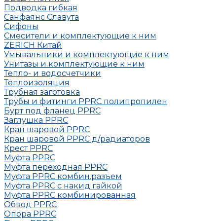
Подводка гибкая
Санфаянс Славута
Сифоны
Смесители и комплектующие к ним
ZERICH Китай
Умывальники и комплектующие к ним
Унитазы и комплектующие к ним
Тепло- и водосчетчики
Теплоизоляция
Трубная заготовка
Трубы и фитинги PPRC полипропилен
Бурт под фланец РРRC
Заглушка РРRC
Кран шаровой PPRC
Кран шаровой PPRC д/радиаторов
Крест PPRC
Муфта PPRC
Муфта переходная PPRC
Муфта РРRC комбин.разъем
Муфта PPRC с накид гайкой
Муфта РРRC комбинированная
Обвод РРRC
Опора РРRC