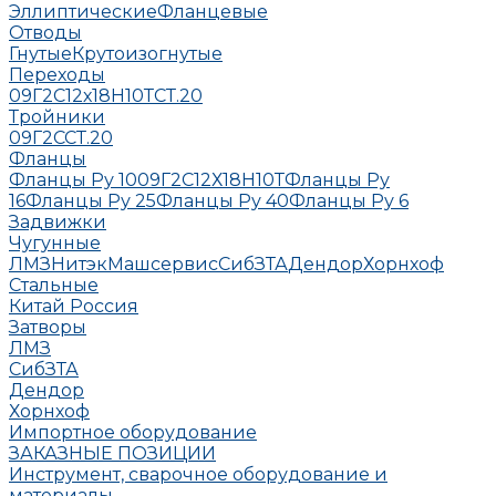
Эллиптические
Фланцевые
Отводы
Гнутые
Крутоизогнутые
Переходы
09Г2С
12х18Н10Т
СТ.20
Тройники
09Г2С
СТ.20
Фланцы
Фланцы Ру 10
09Г2С
12Х18Н10Т
Фланцы Ру
16
Фланцы Ру 25
Фланцы Ру 40
Фланцы Ру 6
Задвижки
Чугунные
ЛМЗ
НитэкМашсервис
СибЗТА
Дендор
Хорнхоф
Стальные
Китай
Россия
Затворы
ЛМЗ
СибЗТА
Дендор
Хорнхоф
Импортное оборудование
ЗАКАЗНЫЕ ПОЗИЦИИ
Инструмент, сварочное оборудование и
материалы