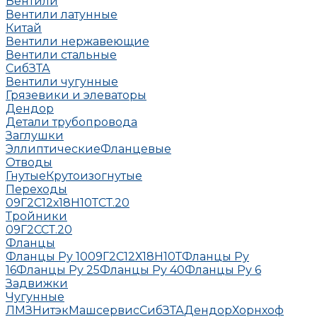
Вентили
Вентили латунные
Китай
Вентили нержавеющие
Вентили стальные
СибЗТА
Вентили чугунные
Грязевики и элеваторы
Дендор
Детали трубопровода
Заглушки
Эллиптические
Фланцевые
Отводы
Гнутые
Крутоизогнутые
Переходы
09Г2С
12х18Н10Т
СТ.20
Тройники
09Г2С
СТ.20
Фланцы
Фланцы Ру 10
09Г2С
12Х18Н10Т
Фланцы Ру
16
Фланцы Ру 25
Фланцы Ру 40
Фланцы Ру 6
Задвижки
Чугунные
ЛМЗ
НитэкМашсервис
СибЗТА
Дендор
Хорнхоф