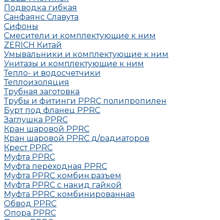
Подводка гибкая
Санфаянс Славута
Сифоны
Смесители и комплектующие к ним
ZERICH Китай
Умывальники и комплектующие к ним
Унитазы и комплектующие к ним
Тепло- и водосчетчики
Теплоизоляция
Трубная заготовка
Трубы и фитинги PPRC полипропилен
Бурт под фланец РРRC
Заглушка РРRC
Кран шаровой PPRC
Кран шаровой PPRC д/радиаторов
Крест PPRC
Муфта PPRC
Муфта переходная PPRC
Муфта РРRC комбин.разъем
Муфта PPRC с накид гайкой
Муфта РРRC комбинированная
Обвод РРRC
Опора РРRC