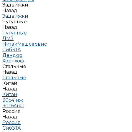
Задвижки
Назад
Задвижки
Чугунные
Назад
Чугунные
ЛМЗ
НитэкМашсервис
СибЗТА
Дендор
Хорнхоф
Стальные
Назад
Стальные
Китай
Назад
Китай
30с41нж
30с64нж
Россия
Назад
Россия
СибЗТА