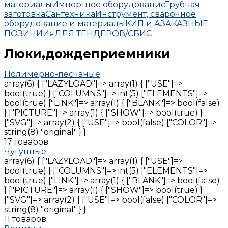
материалы
Импортное оборудование
Трубная
заготовка
Сантехника
Инструмент, сварочное
оборудование и материалы
КИП и А
ЗАКАЗНЫЕ
ПОЗИЦИИ
яДЛЯ ТЕНДЕРОВ/СБИС
Люки,дождеприемники
Полимерно-песчаные
array(6) { ["LAZYLOAD"]=> array(1) { ["USE"]=>
bool(true) } ["COLUMNS"]=> int(5) ["ELEMENTS"]=>
bool(true) ["LINK"]=> array(1) { ["BLANK"]=> bool(false)
} ["PICTURE"]=> array(1) { ["SHOW"]=> bool(true) }
["SVG"]=> array(2) { ["USE"]=> bool(false) ["COLOR"]=>
string(8) "original" } }
17 товаров
Чугунные
array(6) { ["LAZYLOAD"]=> array(1) { ["USE"]=>
bool(true) } ["COLUMNS"]=> int(5) ["ELEMENTS"]=>
bool(true) ["LINK"]=> array(1) { ["BLANK"]=> bool(false)
} ["PICTURE"]=> array(1) { ["SHOW"]=> bool(true) }
["SVG"]=> array(2) { ["USE"]=> bool(false) ["COLOR"]=>
string(8) "original" } }
11 товаров