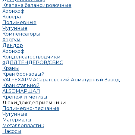
Клапана балансировочные
Хорнхоф
Ковера
Полимерные
Чугунные
Компенсаторы
Хортум
Дендор
Хорнхоф
Конденсатоотводчики
яДЛЯ ТЕНДЕРОВ/СБИС
Краны
Кран бронзовый
VALFEX
АРМА
Саратовский Арматурный Завод
Кран стальной
ALSO
МАРШАЛ
Крепеж и метизы
Люки,дождеприемники
Полимерно-песчаные
Чугунные
Материалы
Металлопластик
Насосы