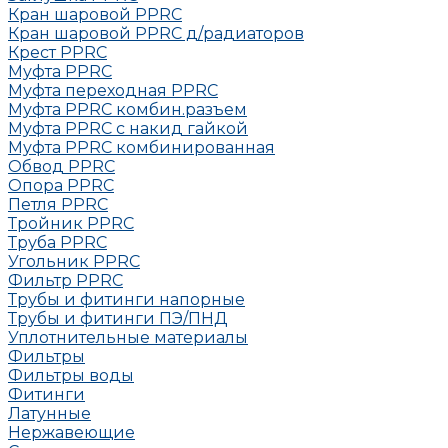
Кран шаровой PPRC
Кран шаровой PPRC д/радиаторов
Крест PPRC
Муфта PPRC
Муфта переходная PPRC
Муфта РРRC комбин.разъем
Муфта PPRC с накид гайкой
Муфта РРRC комбинированная
Обвод РРRC
Опора РРRC
Петля РРRC
Тройник РРRC
Труба РРRC
Угольник РРRC
Фильтр PPRC
Трубы и фитинги напорные
Трубы и фитинги ПЭ/ПНД
Уплотнительные материалы
Фильтры
Фильтры воды
Фитинги
Латунные
Нержавеющие