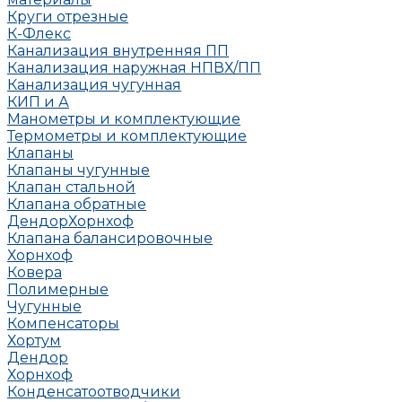
Круги отрезные
К-Флекс
Канализация внутренняя ПП
Канализация наружная НПВХ/ПП
Канализация чугунная
КИП и А
Манометры и комплектующие
Термометры и комплектующие
Клапаны
Клапаны чугунные
Клапан стальной
Клапана обратные
Дендор
Хорнхоф
Клапана балансировочные
Хорнхоф
Ковера
Полимерные
Чугунные
Компенсаторы
Хортум
Дендор
Хорнхоф
Конденсатоотводчики