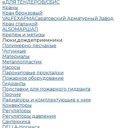
яДЛЯ ТЕНДЕРОВ/СБИС
Краны
Кран бронзовый
VALFEX
АРМА
Саратовский Арматурный Завод
Кран стальной
ALSO
МАРШАЛ
Крепеж и метизы
Люки,дождеприемники
Полимерно-песчаные
Чугунные
Материалы
Металлопластик
Насосы
Паронитовые прокладки
Пожарное оборудование
Гидранты
Подставки для пожарного гидранта
Прочие
Радиаторы и комплектующие к ним
Конвекторы
Регуляторы
Регуляторы давления
Сантехника
DELLA-Ногинск