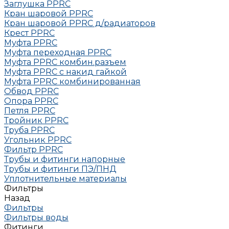
Заглушка РРRC
Кран шаровой PPRC
Кран шаровой PPRC д/радиаторов
Крест PPRC
Муфта PPRC
Муфта переходная PPRC
Муфта РРRC комбин.разъем
Муфта PPRC с накид гайкой
Муфта РРRC комбинированная
Обвод РРRC
Опора РРRC
Петля РРRC
Тройник РРRC
Труба РРRC
Угольник РРRC
Фильтр PPRC
Трубы и фитинги напорные
Трубы и фитинги ПЭ/ПНД
Уплотнительные материалы
Фильтры
Назад
Фильтры
Фильтры воды
Фитинги