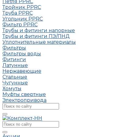
Петля РРRC
Тройник РРRC
Труба РРRC
Угольник РРRC
Фильтр PPRC
Трубы и фитинги напорные
Трубы и фитинги ПЭ/ПНД
Уплотнительные материалы
Фильтры
Фильтры воды
Фитинги
Латунные
Нержавеющие
Стальные
Чугунные
Хомуты
Муфты свертные
Электропривода
Акции