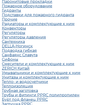
Паронитовые прокладки
Пожарное оборудование
Гидранты
Подставки для пожарного гидранта
Прочие
Радиаторы и комплектующие к ним
Конвекторы
Регуляторы
Регуляторы давления
Сантехника
DELLA-Ногинск
Подводка гибкая
Санфаянс Славута
Сифоны
Смесители и комплектующие к ним
ZERICH Китай
Умывальники и комплектующие к ним
Унитазы и комплектующие к ним
Тепло- и водосчетчики
Теплоизоляция
Трубная заготовка
Трубы и фитинги PPRC полипропилен
Бурт под фланец РРRC
Заглушка РРRC