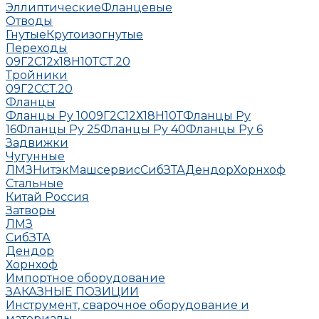
Эллиптические
Фланцевые
Отводы
Гнутые
Крутоизогнутые
Переходы
09Г2С
12х18Н10Т
СТ.20
Тройники
09Г2С
СТ.20
Фланцы
Фланцы Ру 10
09Г2С
12Х18Н10Т
Фланцы Ру
16
Фланцы Ру 25
Фланцы Ру 40
Фланцы Ру 6
Задвижки
Чугунные
ЛМЗ
НитэкМашсервис
СибЗТА
Дендор
Хорнхоф
Стальные
Китай
Россия
Затворы
ЛМЗ
СибЗТА
Дендор
Хорнхоф
Импортное оборудование
ЗАКАЗНЫЕ ПОЗИЦИИ
Инструмент, сварочное оборудование и
материалы