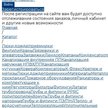
Зарегистрироваться
После регистрации на сайте вам будет доступно
отслеживание состояния заказов, личный кабинет
и другие новые возможности
Главная
/
Каталог
/
Люки,дождеприемники
Вентили
Краны
Грязевики и
элеваторы
Задвижки
Дендор
Клапаны
Конденсатоо
Канализация внутренняя ПП
Канализация
наружная НПВХ/ПП
Канализация
чугунная
Ковера
Компенсаторы
К-Флекс
Крепеж и
метизы
Люки,дождеприемники
Материалы
Металло
прокладки
Пожарное оборудование
Радиаторы и
комплектующие к
ним
Регуляторы
Фильтры
Фитинги
Детали
трубопровода
Трубы и фитинги PPRC
полипропилен
Хомуты
Трубы и фитинги
напорные
Трубы и фитинги ПЭ/ПНД
Тепло- и
водосчетчики
Теплоизоляция
Уплотнительные