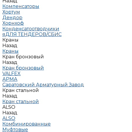
Назад
Компенсаторы
Хортум
Дендор
Хорнхоф
Конденсатоотводчики
яДЛЯ ТЕНДЕРОВ/СБИС
Краны
Назад
Краны
Кран бронзовый
Назад
Кран бронзовый
VALFEX
АРМА
Саратовский Арматурный Завод
Кран стальной
Назад
Кран стальной
ALSO
Назад
ALSO
Комбинированные
Муфтовые