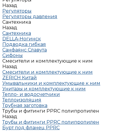
Назад
Регуляторы
Регуляторы давления
Сантехника
Назад
Сантехника
DELLA-Ногинск
Подводка гибкая
Санфаянс Славута
Сифоны
Смесители и комплектующие к ним
Назад
Смесители и комплектующие к ним
ZERICH Китай
Умывальники и комплектующие к ним
Унитазы и комплектующие к ним
Тепло- и водосчетчики
Теплоизоляция
Трубная заготовка
Трубы и фитинги PPRC полипропилен
Назад
Трубы и фитинги PPRC полипропилен
Бурт под фланец РРRC