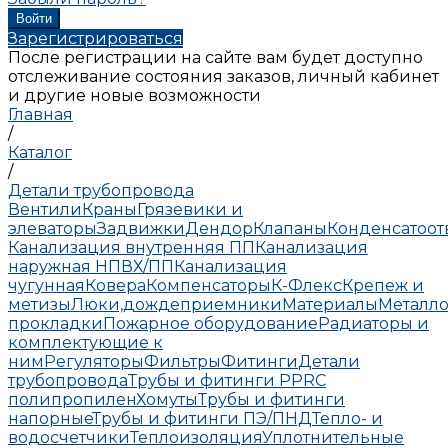
Зарегистрироваться
После регистрации на сайте вам будет доступно
отслеживание состояния заказов, личный кабинет
и другие новые возможности
Главная
/
Каталог
/
Детали трубопровода
Вентили
Краны
Грязевики и
элеваторы
Задвижки
Дендор
Клапаны
Конденсатоо
Канализация внутренняя ПП
Канализация
наружная НПВХ/ПП
Канализация
чугунная
Ковера
Компенсаторы
К-Флекс
Крепеж и
метизы
Люки,дождеприемники
Материалы
Металло
прокладки
Пожарное оборудование
Радиаторы и
комплектующие к
ним
Регуляторы
Фильтры
Фитинги
Детали
трубопровода
Трубы и фитинги PPRC
полипропилен
Хомуты
Трубы и фитинги
напорные
Трубы и фитинги ПЭ/ПНД
Тепло- и
водосчетчики
Теплоизоляция
Уплотнительные