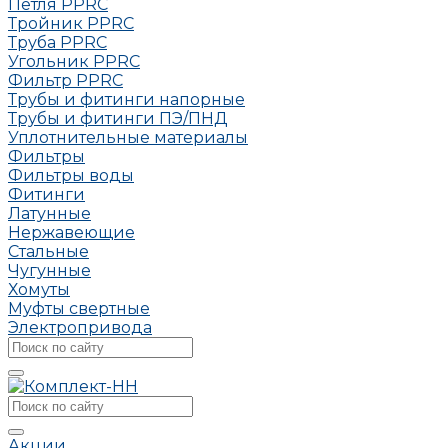
Петля РРRC
Тройник РРRC
Труба РРRC
Угольник РРRC
Фильтр PPRC
Трубы и фитинги напорные
Трубы и фитинги ПЭ/ПНД
Уплотнительные материалы
Фильтры
Фильтры воды
Фитинги
Латунные
Нержавеющие
Стальные
Чугунные
Хомуты
Муфты свертные
Электропривода
Акции