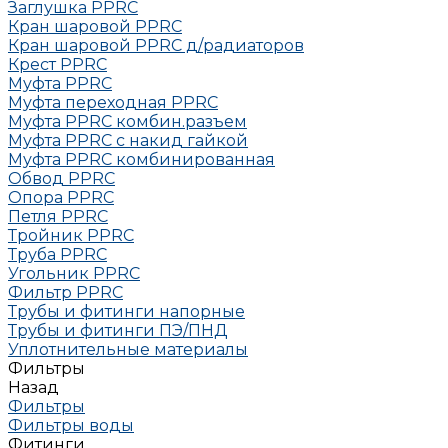
Заглушка РРRC
Кран шаровой PPRC
Кран шаровой PPRC д/радиаторов
Крест PPRC
Муфта PPRC
Муфта переходная PPRC
Муфта РРRC комбин.разъем
Муфта PPRC с накид гайкой
Муфта РРRC комбинированная
Обвод РРRC
Опора РРRC
Петля РРRC
Тройник РРRC
Труба РРRC
Угольник РРRC
Фильтр PPRC
Трубы и фитинги напорные
Трубы и фитинги ПЭ/ПНД
Уплотнительные материалы
Фильтры
Назад
Фильтры
Фильтры воды
Фитинги