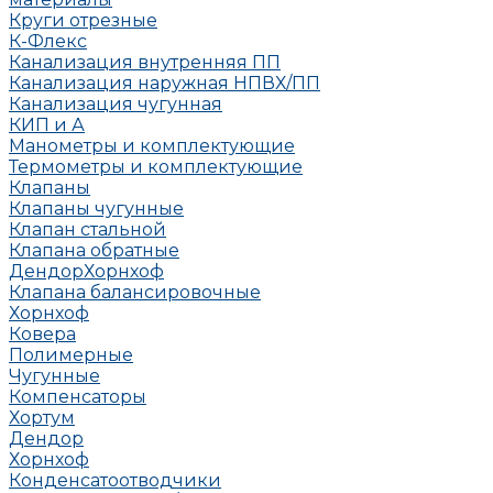
Круги отрезные
К-Флекс
Канализация внутренняя ПП
Канализация наружная НПВХ/ПП
Канализация чугунная
КИП и А
Манометры и комплектующие
Термометры и комплектующие
Клапаны
Клапаны чугунные
Клапан стальной
Клапана обратные
Дендор
Хорнхоф
Клапана балансировочные
Хорнхоф
Ковера
Полимерные
Чугунные
Компенсаторы
Хортум
Дендор
Хорнхоф
Конденсатоотводчики