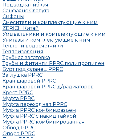
Подводка гибкая
Санфаянс Славута
Сифоны
Смесители и комплектующие к ним
ZERICH Китай
Умывальники и комплектующие к ним
Унитазы и комплектующие к ним
Тепло- и водосчетчики
Теплоизоляция
Трубная заготовка
Трубы и фитинги PPRC полипропилен
Бурт под фланец РРRC
Заглушка РРRC
Кран шаровой PPRC
Кран шаровой PPRC д/радиаторов
Крест PPRC
Муфта PPRC
Муфта переходная PPRC
Муфта РРRC комбин.разъем
Муфта PPRC с накид гайкой
Муфта РРRC комбинированная
Обвод РРRC
Опора РРRC