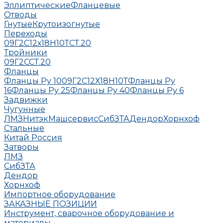
Эллиптические
Фланцевые
Отводы
Гнутые
Крутоизогнутые
Переходы
09Г2С
12х18Н10Т
СТ.20
Тройники
09Г2С
СТ.20
Фланцы
Фланцы Ру 10
09Г2С
12Х18Н10Т
Фланцы Ру
16
Фланцы Ру 25
Фланцы Ру 40
Фланцы Ру 6
Задвижки
Чугунные
ЛМЗ
НитэкМашсервис
СибЗТА
Дендор
Хорнхоф
Стальные
Китай
Россия
Затворы
ЛМЗ
СибЗТА
Дендор
Хорнхоф
Импортное оборудование
ЗАКАЗНЫЕ ПОЗИЦИИ
Инструмент, сварочное оборудование и
материалы