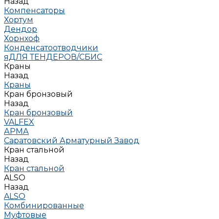
Назад
Компенсаторы
Хортум
Дендор
Хорнхоф
Конденсатоотводчики
яДЛЯ ТЕНДЕРОВ/СБИС
Краны
Назад
Краны
Кран бронзовый
Назад
Кран бронзовый
VALFEX
АРМА
Саратовский Арматурный Завод
Кран стальной
Назад
Кран стальной
ALSO
Назад
ALSO
Комбинированные
Муфтовые