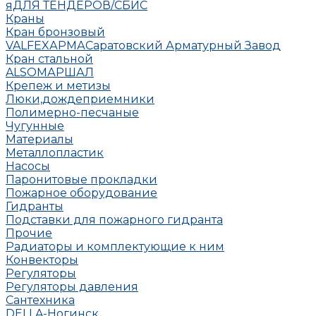
яДЛЯ ТЕНДЕРОВ/СБИС
Краны
Кран бронзовый
VALFEX
АРМА
Саратовский Арматурный Завод
Кран стальной
ALSO
МАРШАЛ
Крепеж и метизы
Люки,дождеприемники
Полимерно-песчаные
Чугунные
Материалы
Металлопластик
Насосы
Паронитовые прокладки
Пожарное оборудование
Гидранты
Подставки для пожарного гидранта
Прочие
Радиаторы и комплектующие к ним
Конвекторы
Регуляторы
Регуляторы давления
Сантехника
DELLA-Ногинск