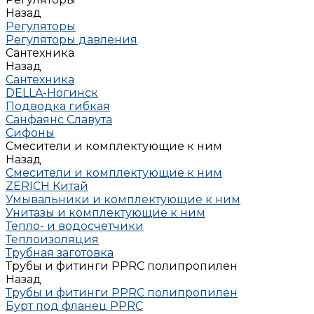
Назад
Регуляторы
Регуляторы давления
Сантехника
Назад
Сантехника
DELLA-Ногинск
Подводка гибкая
Санфаянс Славута
Сифоны
Смесители и комплектующие к ним
Назад
Смесители и комплектующие к ним
ZERICH Китай
Умывальники и комплектующие к ним
Унитазы и комплектующие к ним
Тепло- и водосчетчики
Теплоизоляция
Трубная заготовка
Трубы и фитинги PPRC полипропилен
Назад
Трубы и фитинги PPRC полипропилен
Бурт под фланец РРRC