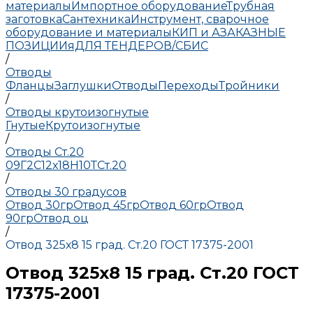
материалы
Импортное оборудование
Трубная
заготовка
Сантехника
Инструмент, сварочное
оборудование и материалы
КИП и А
ЗАКАЗНЫЕ
ПОЗИЦИИ
яДЛЯ ТЕНДЕРОВ/СБИС
/
Отводы
Фланцы
Заглушки
Отводы
Переходы
Тройники
/
Отводы крутоизогнутые
Гнутые
Крутоизогнутые
/
Отводы Ст.20
09Г2С
12х18Н10Т
Ст.20
/
Отводы 30 градусов
Отвод 30гр
Отвод 45гр
Отвод 60гр
Отвод
90гр
Отвод оц
/
Отвод 325х8 15 град. Ст.20 ГОСТ 17375-2001
Отвод 325х8 15 град. Ст.20 ГОСТ
17375-2001