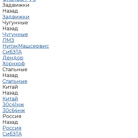
Задвижки
Назад
Задвижки
Чугунные
Назад
Чугунные
ЛМЗ
НитэкМашсервис
СибЗТА
Дендор
Хорнхоф
Стальные
Назад
Стальные
Китай
Назад
Китай
30с41нж
30с64нж
Россия
Назад
Россия
СибЗТА