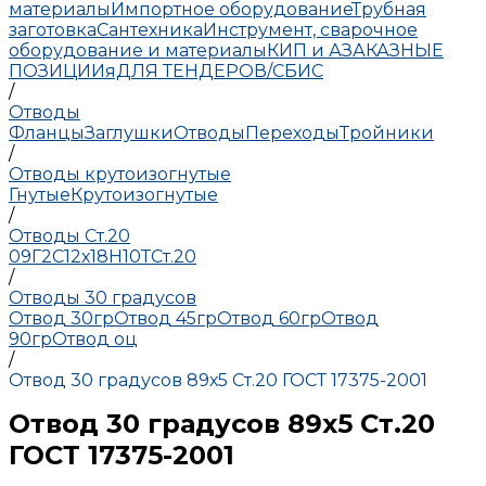
материалы
Импортное оборудование
Трубная
заготовка
Сантехника
Инструмент, сварочное
оборудование и материалы
КИП и А
ЗАКАЗНЫЕ
ПОЗИЦИИ
яДЛЯ ТЕНДЕРОВ/СБИС
/
Отводы
Фланцы
Заглушки
Отводы
Переходы
Тройники
/
Отводы крутоизогнутые
Гнутые
Крутоизогнутые
/
Отводы Ст.20
09Г2С
12х18Н10Т
Ст.20
/
Отводы 30 градусов
Отвод 30гр
Отвод 45гр
Отвод 60гр
Отвод
90гр
Отвод оц
/
Отвод 30 градусов 89х5 Ст.20 ГОСТ 17375-2001
Отвод 30 градусов 89х5 Ст.20
ГОСТ 17375-2001