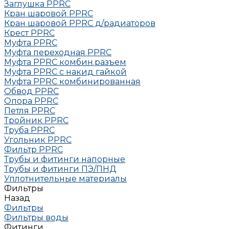
Заглушка РРRC
Кран шаровой PPRC
Кран шаровой PPRC д/радиаторов
Крест PPRC
Муфта PPRC
Муфта переходная PPRC
Муфта РРRC комбин.разъем
Муфта PPRC с накид гайкой
Муфта РРRC комбинированная
Обвод РРRC
Опора РРRC
Петля РРRC
Тройник РРRC
Труба РРRC
Угольник РРRC
Фильтр PPRC
Трубы и фитинги напорные
Трубы и фитинги ПЭ/ПНД
Уплотнительные материалы
Фильтры
Назад
Фильтры
Фильтры воды
Фитинги