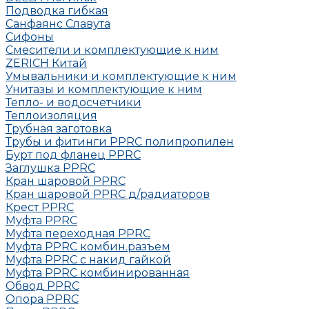
Подводка гибкая
Санфаянс Славута
Сифоны
Смесители и комплектующие к ним
ZERICH Китай
Умывальники и комплектующие к ним
Унитазы и комплектующие к ним
Тепло- и водосчетчики
Теплоизоляция
Трубная заготовка
Трубы и фитинги PPRC полипропилен
Бурт под фланец РРRC
Заглушка РРRC
Кран шаровой PPRC
Кран шаровой PPRC д/радиаторов
Крест PPRC
Муфта PPRC
Муфта переходная PPRC
Муфта РРRC комбин.разъем
Муфта PPRC с накид гайкой
Муфта РРRC комбинированная
Обвод РРRC
Опора РРRC