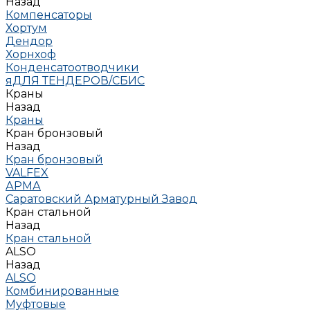
Назад
Компенсаторы
Хортум
Дендор
Хорнхоф
Конденсатоотводчики
яДЛЯ ТЕНДЕРОВ/СБИС
Краны
Назад
Краны
Кран бронзовый
Назад
Кран бронзовый
VALFEX
АРМА
Саратовский Арматурный Завод
Кран стальной
Назад
Кран стальной
ALSO
Назад
ALSO
Комбинированные
Муфтовые