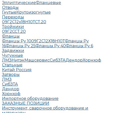
Эллиптические
Фланцевые
Отводы
Гнутые
Крутоизогнутые
Переходы
09Г2С
12х18Н10Т
СТ.20
Тройники
09Г2С
СТ.20
Фланцы
Фланцы Ру 10
09Г2С
12Х18Н10Т
Фланцы Ру
16
Фланцы Ру 25
Фланцы Ру 40
Фланцы Ру 6
Задвижки
Чугунные
ЛМЗ
НитэкМашсервис
СибЗТА
Дендор
Хорнхоф
Стальные
Китай
Россия
Затворы
ЛМЗ
СибЗТА
Дендор
Хорнхоф
Импортное оборудование
ЗАКАЗНЫЕ ПОЗИЦИИ
Инструмент, сварочное оборудование и
материалы