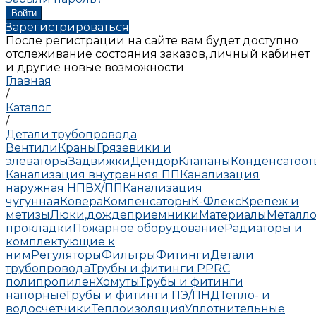
Зарегистрироваться
После регистрации на сайте вам будет доступно
отслеживание состояния заказов, личный кабинет
и другие новые возможности
Главная
/
Каталог
/
Детали трубопровода
Вентили
Краны
Грязевики и
элеваторы
Задвижки
Дендор
Клапаны
Конденсатоо
Канализация внутренняя ПП
Канализация
наружная НПВХ/ПП
Канализация
чугунная
Ковера
Компенсаторы
К-Флекс
Крепеж и
метизы
Люки,дождеприемники
Материалы
Металло
прокладки
Пожарное оборудование
Радиаторы и
комплектующие к
ним
Регуляторы
Фильтры
Фитинги
Детали
трубопровода
Трубы и фитинги PPRC
полипропилен
Хомуты
Трубы и фитинги
напорные
Трубы и фитинги ПЭ/ПНД
Тепло- и
водосчетчики
Теплоизоляция
Уплотнительные