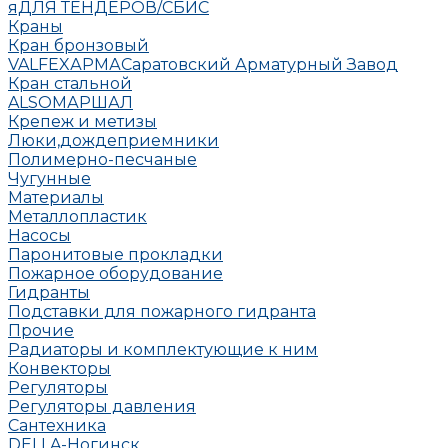
яДЛЯ ТЕНДЕРОВ/СБИС
Краны
Кран бронзовый
VALFEX
АРМА
Саратовский Арматурный Завод
Кран стальной
ALSO
МАРШАЛ
Крепеж и метизы
Люки,дождеприемники
Полимерно-песчаные
Чугунные
Материалы
Металлопластик
Насосы
Паронитовые прокладки
Пожарное оборудование
Гидранты
Подставки для пожарного гидранта
Прочие
Радиаторы и комплектующие к ним
Конвекторы
Регуляторы
Регуляторы давления
Сантехника
DELLA-Ногинск