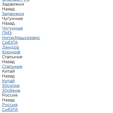
Задвижки
Назад
Задвижки
Чугунные
Назад
Чугунные
ЛМЗ
НитэкМашсервис
СибЗТА
Дендор
Хорнхоф
Стальные
Назад
Стальные
Китай
Назад
Китай
30с41нж
30с64нж
Россия
Назад
Россия
СибЗТА