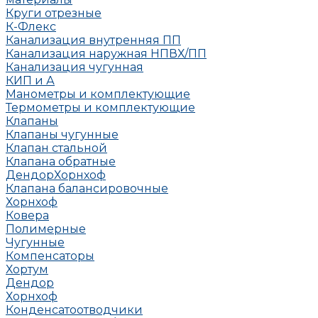
Круги отрезные
К-Флекс
Канализация внутренняя ПП
Канализация наружная НПВХ/ПП
Канализация чугунная
КИП и А
Манометры и комплектующие
Термометры и комплектующие
Клапаны
Клапаны чугунные
Клапан стальной
Клапана обратные
Дендор
Хорнхоф
Клапана балансировочные
Хорнхоф
Ковера
Полимерные
Чугунные
Компенсаторы
Хортум
Дендор
Хорнхоф
Конденсатоотводчики