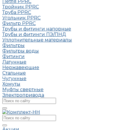
Петля РРRC
Тройник РРRC
Труба РРRC
Угольник РРRC
Фильтр PPRC
Трубы и фитинги напорные
Трубы и фитинги ПЭ/ПНД
Уплотнительные материалы
Фильтры
Фильтры воды
Фитинги
Латунные
Нержавеющие
Стальные
Чугунные
Хомуты
Муфты свертные
Электропривода
Акции