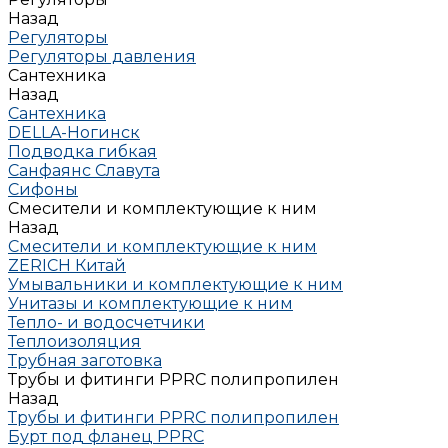
Назад
Регуляторы
Регуляторы давления
Сантехника
Назад
Сантехника
DELLA-Ногинск
Подводка гибкая
Санфаянс Славута
Сифоны
Смесители и комплектующие к ним
Назад
Смесители и комплектующие к ним
ZERICH Китай
Умывальники и комплектующие к ним
Унитазы и комплектующие к ним
Тепло- и водосчетчики
Теплоизоляция
Трубная заготовка
Трубы и фитинги PPRC полипропилен
Назад
Трубы и фитинги PPRC полипропилен
Бурт под фланец РРRC