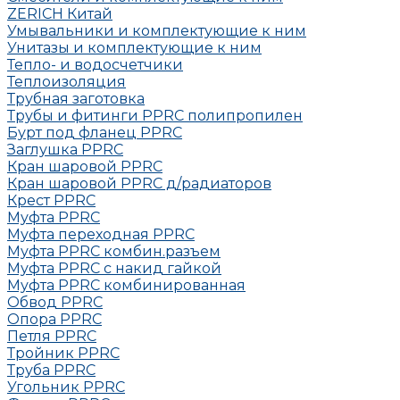
ZERICH Китай
Умывальники и комплектующие к ним
Унитазы и комплектующие к ним
Тепло- и водосчетчики
Теплоизоляция
Трубная заготовка
Трубы и фитинги PPRC полипропилен
Бурт под фланец РРRC
Заглушка РРRC
Кран шаровой PPRC
Кран шаровой PPRC д/радиаторов
Крест PPRC
Муфта PPRC
Муфта переходная PPRC
Муфта РРRC комбин.разъем
Муфта PPRC с накид гайкой
Муфта РРRC комбинированная
Обвод РРRC
Опора РРRC
Петля РРRC
Тройник РРRC
Труба РРRC
Угольник РРRC