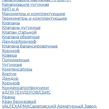
Канализация чугунная
КИП и А
Манометры и комплектующие
Термометры и комплектующие
Клапаны
Клапаны чугунные
Клапан стальной
Клапана обратные
Дендор
Хорнхоф
Клапана балансировочные
Хорнхоф
Ковера
Полимерные
Чугунные
Компенсаторы
Хортум
Дендор
Хорнхоф
Конденсатоотводчики
яДЛЯ ТЕНДЕРОВ/СБИС
Краны
Кран бронзовый
VALFEX
АРМА
Саратовский Арматурный Завод