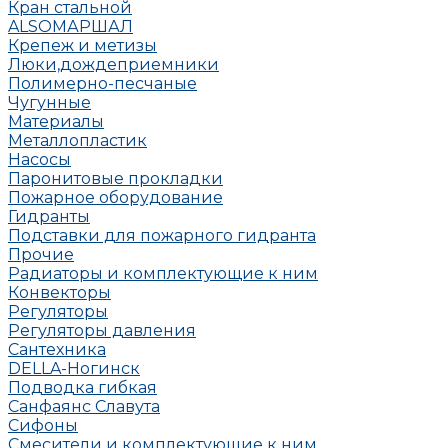
Кран стальной
ALSO
МАРШАЛ
Крепеж и метизы
Люки,дождеприемники
Полимерно-песчаные
Чугунные
Материалы
Металлопластик
Насосы
Паронитовые прокладки
Пожарное оборудование
Гидранты
Подставки для пожарного гидранта
Прочие
Радиаторы и комплектующие к ним
Конвекторы
Регуляторы
Регуляторы давления
Сантехника
DELLA-Ногинск
Подводка гибкая
Санфаянс Славута
Сифоны
Смесители и комплектующие к ним