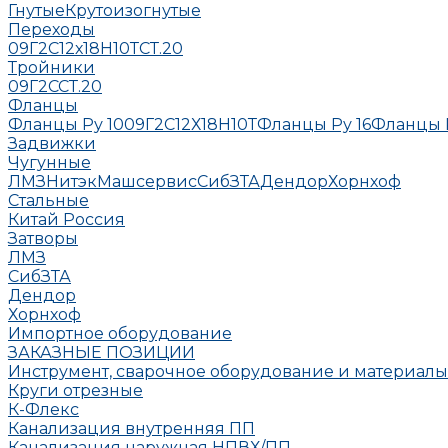
Гнутые
Крутоизогнутые
Переходы
09Г2С
12х18Н10Т
СТ.20
Тройники
09Г2С
СТ.20
Фланцы
Фланцы Ру 10
09Г2С
12Х18Н10Т
Фланцы Ру 16
Фланцы 
Задвижки
Чугунные
ЛМЗ
НитэкМашсервис
СибЗТА
Дендор
Хорнхоф
Стальные
Китай
Россия
Затворы
ЛМЗ
СибЗТА
Дендор
Хорнхоф
Импортное оборудование
ЗАКАЗНЫЕ ПОЗИЦИИ
Инструмент, сварочное оборудование и материалы
Круги отрезные
К-Флекс
Канализация внутренняя ПП
Канализация наружная НПВХ/ПП