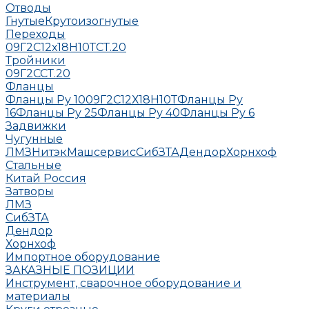
Отводы
Гнутые
Крутоизогнутые
Переходы
09Г2С
12х18Н10Т
СТ.20
Тройники
09Г2С
СТ.20
Фланцы
Фланцы Ру 10
09Г2С
12Х18Н10Т
Фланцы Ру
16
Фланцы Ру 25
Фланцы Ру 40
Фланцы Ру 6
Задвижки
Чугунные
ЛМЗ
НитэкМашсервис
СибЗТА
Дендор
Хорнхоф
Стальные
Китай
Россия
Затворы
ЛМЗ
СибЗТА
Дендор
Хорнхоф
Импортное оборудование
ЗАКАЗНЫЕ ПОЗИЦИИ
Инструмент, сварочное оборудование и
материалы