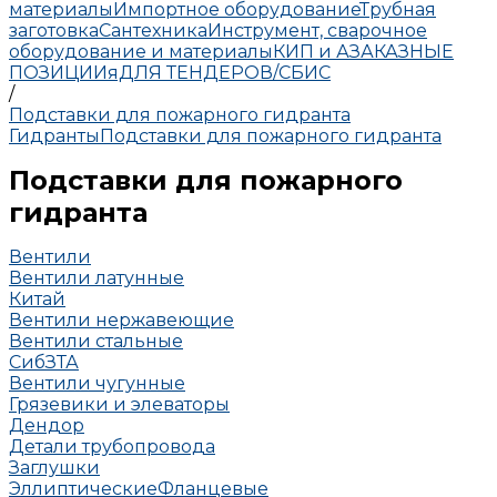
материалы
Импортное оборудование
Трубная
заготовка
Сантехника
Инструмент, сварочное
оборудование и материалы
КИП и А
ЗАКАЗНЫЕ
ПОЗИЦИИ
яДЛЯ ТЕНДЕРОВ/СБИС
/
Подставки для пожарного гидранта
Гидранты
Подставки для пожарного гидранта
Подставки для пожарного
гидранта
Вентили
Вентили латунные
Китай
Вентили нержавеющие
Вентили стальные
СибЗТА
Вентили чугунные
Грязевики и элеваторы
Дендор
Детали трубопровода
Заглушки
Эллиптические
Фланцевые