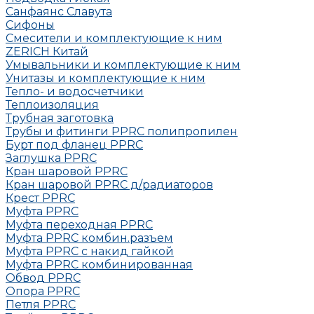
Санфаянс Славута
Сифоны
Смесители и комплектующие к ним
ZERICH Китай
Умывальники и комплектующие к ним
Унитазы и комплектующие к ним
Тепло- и водосчетчики
Теплоизоляция
Трубная заготовка
Трубы и фитинги PPRC полипропилен
Бурт под фланец РРRC
Заглушка РРRC
Кран шаровой PPRC
Кран шаровой PPRC д/радиаторов
Крест PPRC
Муфта PPRC
Муфта переходная PPRC
Муфта РРRC комбин.разъем
Муфта PPRC с накид гайкой
Муфта РРRC комбинированная
Обвод РРRC
Опора РРRC
Петля РРRC