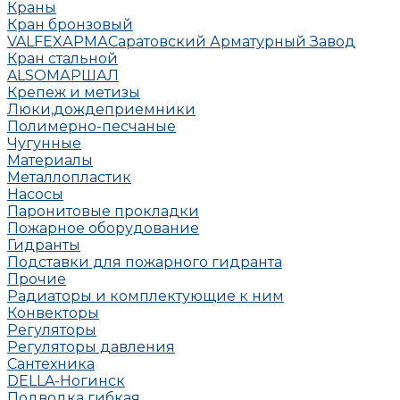
Краны
Кран бронзовый
VALFEX
АРМА
Саратовский Арматурный Завод
Кран стальной
ALSO
МАРШАЛ
Крепеж и метизы
Люки,дождеприемники
Полимерно-песчаные
Чугунные
Материалы
Металлопластик
Насосы
Паронитовые прокладки
Пожарное оборудование
Гидранты
Подставки для пожарного гидранта
Прочие
Радиаторы и комплектующие к ним
Конвекторы
Регуляторы
Регуляторы давления
Сантехника
DELLA-Ногинск
Подводка гибкая