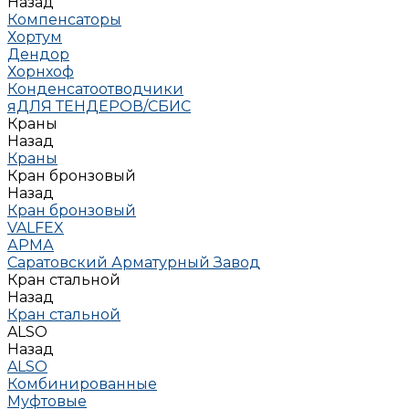
Назад
Компенсаторы
Хортум
Дендор
Хорнхоф
Конденсатоотводчики
яДЛЯ ТЕНДЕРОВ/СБИС
Краны
Назад
Краны
Кран бронзовый
Назад
Кран бронзовый
VALFEX
АРМА
Саратовский Арматурный Завод
Кран стальной
Назад
Кран стальной
ALSO
Назад
ALSO
Комбинированные
Муфтовые