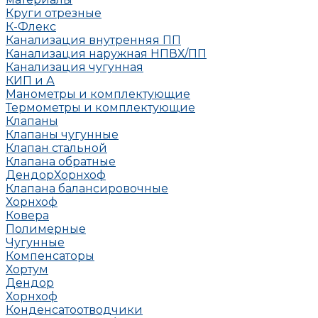
Круги отрезные
К-Флекс
Канализация внутренняя ПП
Канализация наружная НПВХ/ПП
Канализация чугунная
КИП и А
Манометры и комплектующие
Термометры и комплектующие
Клапаны
Клапаны чугунные
Клапан стальной
Клапана обратные
Дендор
Хорнхоф
Клапана балансировочные
Хорнхоф
Ковера
Полимерные
Чугунные
Компенсаторы
Хортум
Дендор
Хорнхоф
Конденсатоотводчики