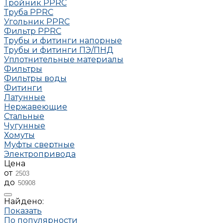
Тройник РРRC
Труба РРRC
Угольник РРRC
Фильтр PPRC
Трубы и фитинги напорные
Трубы и фитинги ПЭ/ПНД
Уплотнительные материалы
Фильтры
Фильтры воды
Фитинги
Латунные
Нержавеющие
Стальные
Чугунные
Хомуты
Муфты свертные
Электропривода
Цена
от
до
Найдено:
Показать
По популярности