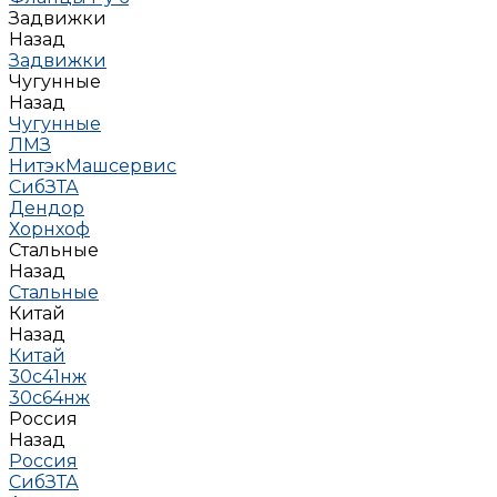
Задвижки
Назад
Задвижки
Чугунные
Назад
Чугунные
ЛМЗ
НитэкМашсервис
СибЗТА
Дендор
Хорнхоф
Стальные
Назад
Стальные
Китай
Назад
Китай
30с41нж
30с64нж
Россия
Назад
Россия
СибЗТА