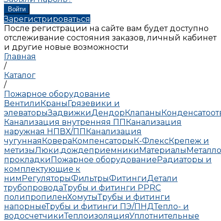
Зарегистрироваться
После регистрации на сайте вам будет доступно
отслеживание состояния заказов, личный кабинет
и другие новые возможности
Главная
/
Каталог
/
Пожарное оборудование
Вентили
Краны
Грязевики и
элеваторы
Задвижки
Дендор
Клапаны
Конденсатоо
Канализация внутренняя ПП
Канализация
наружная НПВХ/ПП
Канализация
чугунная
Ковера
Компенсаторы
К-Флекс
Крепеж и
метизы
Люки,дождеприемники
Материалы
Металло
прокладки
Пожарное оборудование
Радиаторы и
комплектующие к
ним
Регуляторы
Фильтры
Фитинги
Детали
трубопровода
Трубы и фитинги PPRC
полипропилен
Хомуты
Трубы и фитинги
напорные
Трубы и фитинги ПЭ/ПНД
Тепло- и
водосчетчики
Теплоизоляция
Уплотнительные