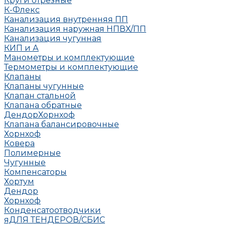
Круги отрезные
К-Флекс
Канализация внутренняя ПП
Канализация наружная НПВХ/ПП
Канализация чугунная
КИП и А
Манометры и комплектующие
Термометры и комплектующие
Клапаны
Клапаны чугунные
Клапан стальной
Клапана обратные
Дендор
Хорнхоф
Клапана балансировочные
Хорнхоф
Ковера
Полимерные
Чугунные
Компенсаторы
Хортум
Дендор
Хорнхоф
Конденсатоотводчики
яДЛЯ ТЕНДЕРОВ/СБИС