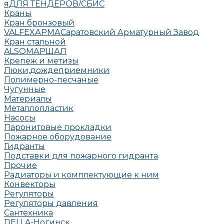
яДЛЯ ТЕНДЕРОВ/СБИС
Краны
Кран бронзовый
VALFEX
АРМА
Саратовский Арматурный Завод
Кран стальной
ALSO
МАРШАЛ
Крепеж и метизы
Люки,дождеприемники
Полимерно-песчаные
Чугунные
Материалы
Металлопластик
Насосы
Паронитовые прокладки
Пожарное оборудование
Гидранты
Подставки для пожарного гидранта
Прочие
Радиаторы и комплектующие к ним
Конвекторы
Регуляторы
Регуляторы давления
Сантехника
DELLA-Ногинск