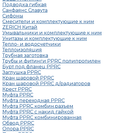
Подводка гибкая
Санфаянс Славута
Сифоны
Смесители и комплектующие к ним
ZERICH Китай
Умывальники и комплектующие к ним
Унитазы и комплектующие к ним
Тепло- и водосчетчики
Теплоизоляция
Трубная заготовка
Трубы и фитинги PPRC полипропилен
Бурт под фланец РРRC
Заглушка РРRC
Кран шаровой PPRC
Кран шаровой PPRC д/радиаторов
Крест PPRC
Муфта PPRC
Муфта переходная PPRC
Муфта РРRC комбин.разъем
Муфта PPRC с накид гайкой
Муфта РРRC комбинированная
Обвод РРRC
Опора РРRC