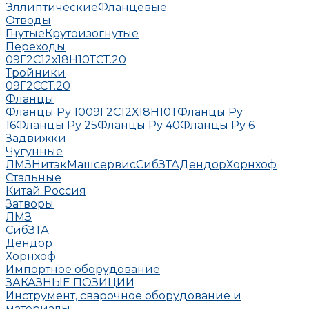
Эллиптические
Фланцевые
Отводы
Гнутые
Крутоизогнутые
Переходы
09Г2С
12х18Н10Т
СТ.20
Тройники
09Г2С
СТ.20
Фланцы
Фланцы Ру 10
09Г2С
12Х18Н10Т
Фланцы Ру
16
Фланцы Ру 25
Фланцы Ру 40
Фланцы Ру 6
Задвижки
Чугунные
ЛМЗ
НитэкМашсервис
СибЗТА
Дендор
Хорнхоф
Стальные
Китай
Россия
Затворы
ЛМЗ
СибЗТА
Дендор
Хорнхоф
Импортное оборудование
ЗАКАЗНЫЕ ПОЗИЦИИ
Инструмент, сварочное оборудование и
материалы