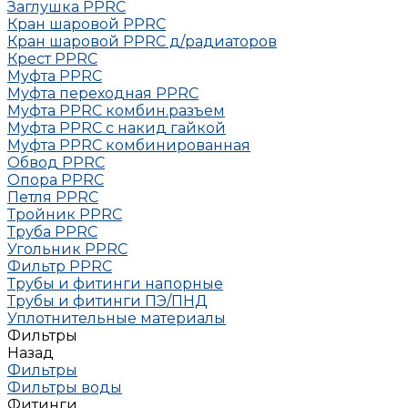
Заглушка РРRC
Кран шаровой PPRC
Кран шаровой PPRC д/радиаторов
Крест PPRC
Муфта PPRC
Муфта переходная PPRC
Муфта РРRC комбин.разъем
Муфта PPRC с накид гайкой
Муфта РРRC комбинированная
Обвод РРRC
Опора РРRC
Петля РРRC
Тройник РРRC
Труба РРRC
Угольник РРRC
Фильтр PPRC
Трубы и фитинги напорные
Трубы и фитинги ПЭ/ПНД
Уплотнительные материалы
Фильтры
Назад
Фильтры
Фильтры воды
Фитинги