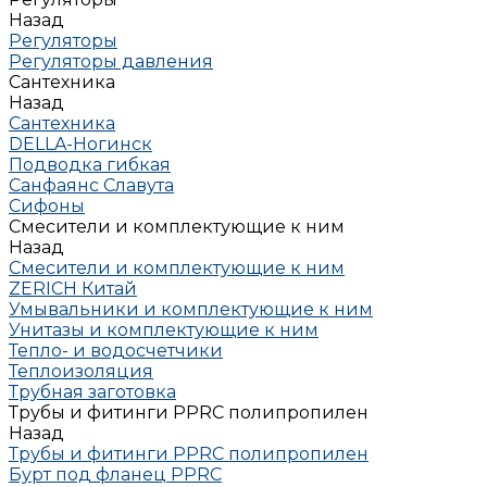
Назад
Регуляторы
Регуляторы давления
Сантехника
Назад
Сантехника
DELLA-Ногинск
Подводка гибкая
Санфаянс Славута
Сифоны
Смесители и комплектующие к ним
Назад
Смесители и комплектующие к ним
ZERICH Китай
Умывальники и комплектующие к ним
Унитазы и комплектующие к ним
Тепло- и водосчетчики
Теплоизоляция
Трубная заготовка
Трубы и фитинги PPRC полипропилен
Назад
Трубы и фитинги PPRC полипропилен
Бурт под фланец РРRC