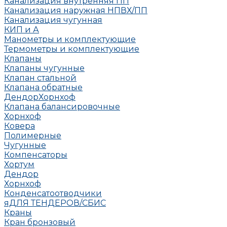
Канализация внутренняя ПП
Канализация наружная НПВХ/ПП
Канализация чугунная
КИП и А
Манометры и комплектующие
Термометры и комплектующие
Клапаны
Клапаны чугунные
Клапан стальной
Клапана обратные
Дендор
Хорнхоф
Клапана балансировочные
Хорнхоф
Ковера
Полимерные
Чугунные
Компенсаторы
Хортум
Дендор
Хорнхоф
Конденсатоотводчики
яДЛЯ ТЕНДЕРОВ/СБИС
Краны
Кран бронзовый