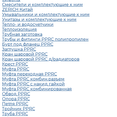
Смесители и комплектующие к ним
ZERICH Китай
Умывальники и комплектующие к ним
Унитазы и комплектующие к ним
Тепло- и водосчетчики
Теплоизоляция
Трубная заготовка
Трубы и фитинги PPRC полипропилен
Бурт под фланец РРRC
Заглушка РРRC
Кран шаровой PPRC
Кран шаровой PPRC д/радиаторов
Крест PPRC
Муфта PPRC
Муфта переходная PPRC
Муфта РРRC комбин.разъем
Муфта PPRC с накид гайкой
Муфта РРRC комбинированная
Обвод РРRC
Опора РРRC
Петля РРRC
Тройник РРRC
Труба РРRC