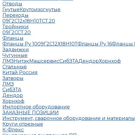
Отводы
Гнутые
Крутоизогнутые
Переходы
09Г2С
12х18Н10Т
СТ.20
Тройники
09Г2С
СТ.20
Фланцы
Фланцы Ру 10
09Г2С
12Х18Н10Т
Фланцы Ру 16
Фланцы 
Задвижки
Чугунные
ЛМЗ
НитэкМашсервис
СибЗТА
Дендор
Хорнхоф
Стальные
Китай
Россия
Затворы
ЛМЗ
СибЗТА
Дендор
Хорнхоф
Импортное оборудование
ЗАКАЗНЫЕ ПОЗИЦИИ
Инструмент, сварочное оборудование и материалы
Круги отрезные
К-Флекс