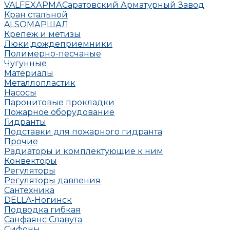
VALFEX
АРМА
Саратовский Арматурный Завод
Кран стальной
ALSO
МАРШАЛ
Крепеж и метизы
Люки,дождеприемники
Полимерно-песчаные
Чугунные
Материалы
Металлопластик
Насосы
Паронитовые прокладки
Пожарное оборудование
Гидранты
Подставки для пожарного гидранта
Прочие
Радиаторы и комплектующие к ним
Конвекторы
Регуляторы
Регуляторы давления
Сантехника
DELLA-Ногинск
Подводка гибкая
Санфаянс Славута
Сифоны