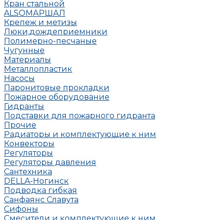
Кран стальной
ALSO
МАРШАЛ
Крепеж и метизы
Люки,дождеприемники
Полимерно-песчаные
Чугунные
Материалы
Металлопластик
Насосы
Паронитовые прокладки
Пожарное оборудование
Гидранты
Подставки для пожарного гидранта
Прочие
Радиаторы и комплектующие к ним
Конвекторы
Регуляторы
Регуляторы давления
Сантехника
DELLA-Ногинск
Подводка гибкая
Санфаянс Славута
Сифоны
Смесители и комплектующие к ним