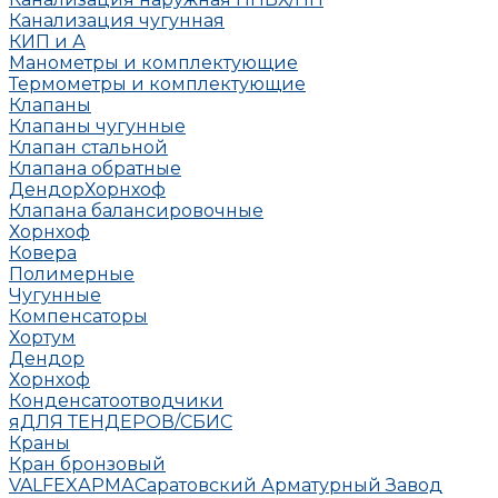
Канализация чугунная
КИП и А
Манометры и комплектующие
Термометры и комплектующие
Клапаны
Клапаны чугунные
Клапан стальной
Клапана обратные
Дендор
Хорнхоф
Клапана балансировочные
Хорнхоф
Ковера
Полимерные
Чугунные
Компенсаторы
Хортум
Дендор
Хорнхоф
Конденсатоотводчики
яДЛЯ ТЕНДЕРОВ/СБИС
Краны
Кран бронзовый
VALFEX
АРМА
Саратовский Арматурный Завод