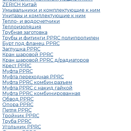
ZERICH Китай
Умывальники и комплектующие к ним
Унитазы и комплектующие к ним
Тепло- и водосчетчики
Теплоизоляция
Трубная заготовка
Трубы и фитинги PPRC полипропилен
Бурт под фланец РРRC
Заглушка РРRC
Кран шаровой PPRC
Кран шаровой PPRC д/радиаторов
Крест PPRC
Муфта PPRC
Муфта переходная PPRC
Муфта РРRC комбин.разъем
Муфта PPRC с накид гайкой
Муфта РРRC комбинированная
Обвод РРRC
Опора РРRC
Петля РРRC
Тройник РРRC
Труба РРRC
Угольник РРRC