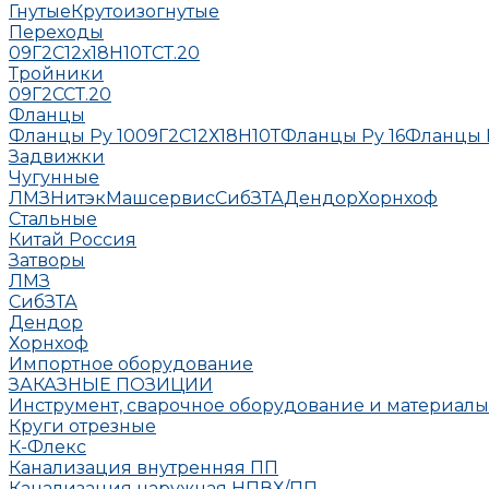
Гнутые
Крутоизогнутые
Переходы
09Г2С
12х18Н10Т
СТ.20
Тройники
09Г2С
СТ.20
Фланцы
Фланцы Ру 10
09Г2С
12Х18Н10Т
Фланцы Ру 16
Фланцы 
Задвижки
Чугунные
ЛМЗ
НитэкМашсервис
СибЗТА
Дендор
Хорнхоф
Стальные
Китай
Россия
Затворы
ЛМЗ
СибЗТА
Дендор
Хорнхоф
Импортное оборудование
ЗАКАЗНЫЕ ПОЗИЦИИ
Инструмент, сварочное оборудование и материалы
Круги отрезные
К-Флекс
Канализация внутренняя ПП
Канализация наружная НПВХ/ПП