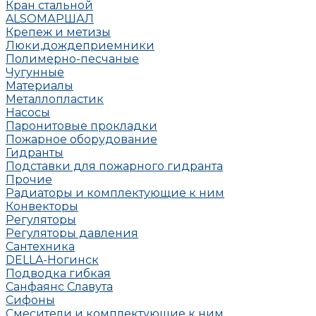
Кран стальной
ALSO
МАРШАЛ
Крепеж и метизы
Люки,дождеприемники
Полимерно-песчаные
Чугунные
Материалы
Металлопластик
Насосы
Паронитовые прокладки
Пожарное оборудование
Гидранты
Подставки для пожарного гидранта
Прочие
Радиаторы и комплектующие к ним
Конвекторы
Регуляторы
Регуляторы давления
Сантехника
DELLA-Ногинск
Подводка гибкая
Санфаянс Славута
Сифоны
Смесители и комплектующие к ним