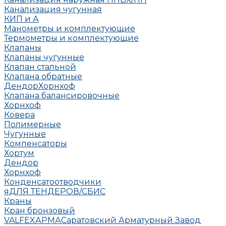
Канализация чугунная
КИП и А
Манометры и комплектующие
Термометры и комплектующие
Клапаны
Клапаны чугунные
Клапан стальной
Клапана обратные
Дендор
Хорнхоф
Клапана балансировочные
Хорнхоф
Ковера
Полимерные
Чугунные
Компенсаторы
Хортум
Дендор
Хорнхоф
Конденсатоотводчики
яДЛЯ ТЕНДЕРОВ/СБИС
Краны
Кран бронзовый
VALFEX
АРМА
Саратовский Арматурный Завод