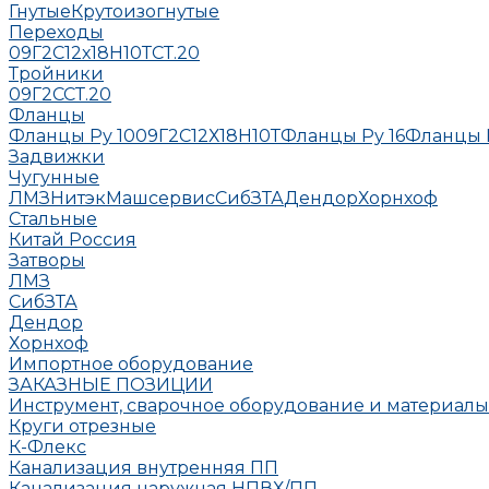
Гнутые
Крутоизогнутые
Переходы
09Г2С
12х18Н10Т
СТ.20
Тройники
09Г2С
СТ.20
Фланцы
Фланцы Ру 10
09Г2С
12Х18Н10Т
Фланцы Ру 16
Фланцы 
Задвижки
Чугунные
ЛМЗ
НитэкМашсервис
СибЗТА
Дендор
Хорнхоф
Стальные
Китай
Россия
Затворы
ЛМЗ
СибЗТА
Дендор
Хорнхоф
Импортное оборудование
ЗАКАЗНЫЕ ПОЗИЦИИ
Инструмент, сварочное оборудование и материалы
Круги отрезные
К-Флекс
Канализация внутренняя ПП
Канализация наружная НПВХ/ПП