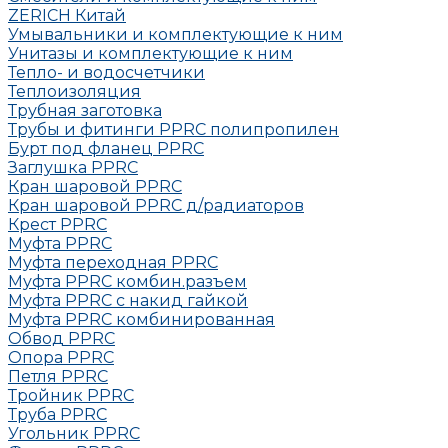
ZERICH Китай
Умывальники и комплектующие к ним
Унитазы и комплектующие к ним
Тепло- и водосчетчики
Теплоизоляция
Трубная заготовка
Трубы и фитинги PPRC полипропилен
Бурт под фланец РРRC
Заглушка РРRC
Кран шаровой PPRC
Кран шаровой PPRC д/радиаторов
Крест PPRC
Муфта PPRC
Муфта переходная PPRC
Муфта РРRC комбин.разъем
Муфта PPRC с накид гайкой
Муфта РРRC комбинированная
Обвод РРRC
Опора РРRC
Петля РРRC
Тройник РРRC
Труба РРRC
Угольник РРRC