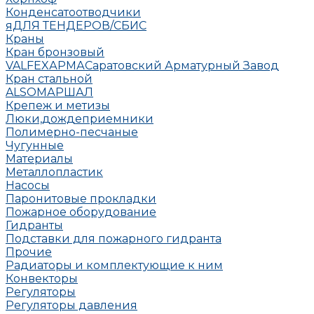
Конденсатоотводчики
яДЛЯ ТЕНДЕРОВ/СБИС
Краны
Кран бронзовый
VALFEX
АРМА
Саратовский Арматурный Завод
Кран стальной
ALSO
МАРШАЛ
Крепеж и метизы
Люки,дождеприемники
Полимерно-песчаные
Чугунные
Материалы
Металлопластик
Насосы
Паронитовые прокладки
Пожарное оборудование
Гидранты
Подставки для пожарного гидранта
Прочие
Радиаторы и комплектующие к ним
Конвекторы
Регуляторы
Регуляторы давления