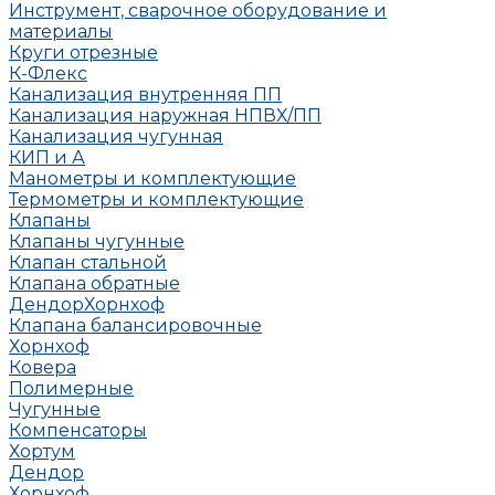
Инструмент, сварочное оборудование и
материалы
Круги отрезные
К-Флекс
Канализация внутренняя ПП
Канализация наружная НПВХ/ПП
Канализация чугунная
КИП и А
Манометры и комплектующие
Термометры и комплектующие
Клапаны
Клапаны чугунные
Клапан стальной
Клапана обратные
Дендор
Хорнхоф
Клапана балансировочные
Хорнхоф
Ковера
Полимерные
Чугунные
Компенсаторы
Хортум
Дендор
Хорнхоф