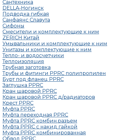
Сантехника
DELLA-Ногинск
Подводка гибкая
Санфаянс Славута
Сифоны
Смесители и комплектующие к ним
ZERICH Китай
Умывальники и комплектующие к ним
Унитазы и комплектующие к ним
Тепло- и водосчетчики
Теплоизоляция
Трубная заготовка
Трубы и фитинги PPRC полипропилен
Бурт под фланец РРRC
Заглушка РРRC
Кран шаровой PPRC
Кран шаровой PPRC д/радиаторов
Крест PPRC
Муфта PPRC
Муфта переходная PPRC
Муфта РРRC комбин.разъем
Муфта PPRC с накид гайкой
Муфта РРRC комбинированная
Обвод РРRC