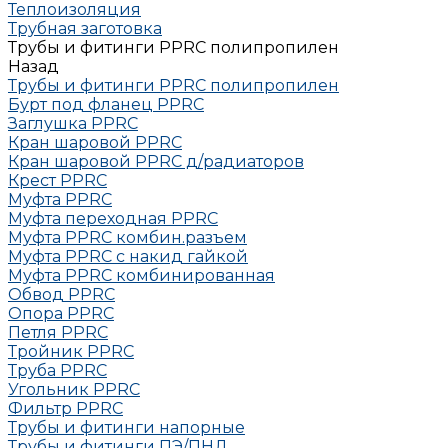
Теплоизоляция
Трубная заготовка
Трубы и фитинги PPRC полипропилен
Назад
Трубы и фитинги PPRC полипропилен
Бурт под фланец РРRC
Заглушка РРRC
Кран шаровой PPRC
Кран шаровой PPRC д/радиаторов
Крест PPRC
Муфта PPRC
Муфта переходная PPRC
Муфта РРRC комбин.разъем
Муфта PPRC с накид гайкой
Муфта РРRC комбинированная
Обвод РРRC
Опора РРRC
Петля РРRC
Тройник РРRC
Труба РРRC
Угольник РРRC
Фильтр PPRC
Трубы и фитинги напорные
Трубы и фитинги ПЭ/ПНД