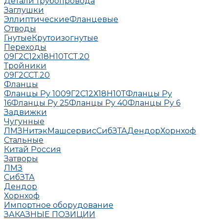
Детали трубопровода
Заглушки
Эллиптические
Фланцевые
Отводы
Гнутые
Крутоизогнутые
Переходы
09Г2С
12х18Н10Т
СТ.20
Тройники
09Г2С
СТ.20
Фланцы
Фланцы Ру 10
09Г2С
12Х18Н10Т
Фланцы Ру
16
Фланцы Ру 25
Фланцы Ру 40
Фланцы Ру 6
Задвижки
Чугунные
ЛМЗ
НитэкМашсервис
СибЗТА
Дендор
Хорнхоф
Стальные
Китай
Россия
Затворы
ЛМЗ
СибЗТА
Дендор
Хорнхоф
Импортное оборудование
ЗАКАЗНЫЕ ПОЗИЦИИ