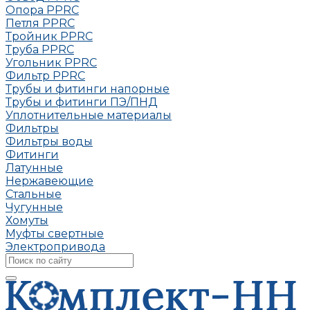
Опора РРRC
Петля РРRC
Тройник РРRC
Труба РРRC
Угольник РРRC
Фильтр PPRC
Трубы и фитинги напорные
Трубы и фитинги ПЭ/ПНД
Уплотнительные материалы
Фильтры
Фильтры воды
Фитинги
Латунные
Нержавеющие
Стальные
Чугунные
Хомуты
Муфты свертные
Электропривода