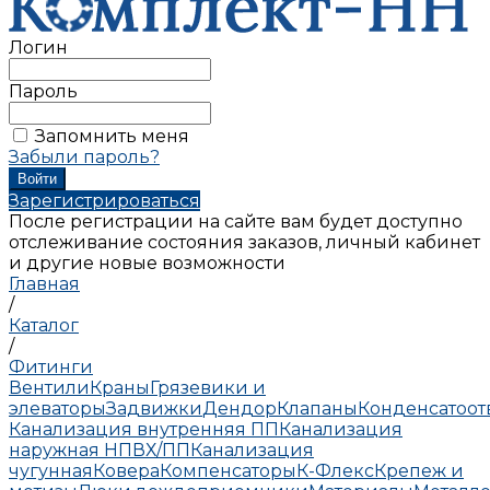
Логин
Пароль
Запомнить меня
Забыли пароль?
Зарегистрироваться
После регистрации на сайте вам будет доступно
отслеживание состояния заказов, личный кабинет
и другие новые возможности
Главная
/
Каталог
/
Фитинги
Вентили
Краны
Грязевики и
элеваторы
Задвижки
Дендор
Клапаны
Конденсатоо
Канализация внутренняя ПП
Канализация
наружная НПВХ/ПП
Канализация
чугунная
Ковера
Компенсаторы
К-Флекс
Крепеж и