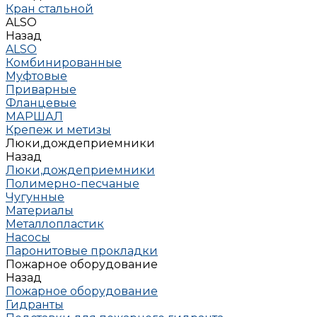
Кран стальной
ALSO
Назад
ALSO
Комбинированные
Муфтовые
Приварные
Фланцевые
МАРШАЛ
Крепеж и метизы
Люки,дождеприемники
Назад
Люки,дождеприемники
Полимерно-песчаные
Чугунные
Материалы
Металлопластик
Насосы
Паронитовые прокладки
Пожарное оборудование
Назад
Пожарное оборудование
Гидранты