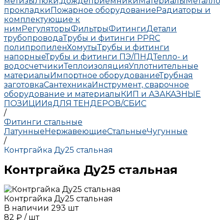
метизы
Люки,дождеприемники
Материалы
Металло
прокладки
Пожарное оборудование
Радиаторы и
комплектующие к
ним
Регуляторы
Фильтры
Фитинги
Детали
трубопровода
Трубы и фитинги PPRC
полипропилен
Хомуты
Трубы и фитинги
напорные
Трубы и фитинги ПЭ/ПНД
Тепло- и
водосчетчики
Теплоизоляция
Уплотнительные
материалы
Импортное оборудование
Трубная
заготовка
Сантехника
Инструмент, сварочное
оборудование и материалы
КИП и А
ЗАКАЗНЫЕ
ПОЗИЦИИ
яДЛЯ ТЕНДЕРОВ/СБИС
/
Фитинги стальные
Латунные
Нержавеющие
Стальные
Чугунные
/
Контргайка Ду25 стальная
Контргайка Ду25 стальная
Контргайка Ду25 стальная
В наличии
293
шт
82 ₽
/
шт