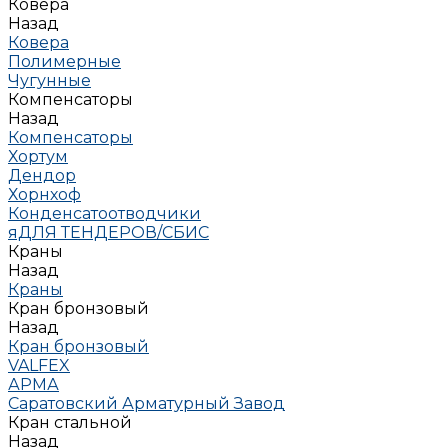
Ковера
Назад
Ковера
Полимерные
Чугунные
Компенсаторы
Назад
Компенсаторы
Хортум
Дендор
Хорнхоф
Конденсатоотводчики
яДЛЯ ТЕНДЕРОВ/СБИС
Краны
Назад
Краны
Кран бронзовый
Назад
Кран бронзовый
VALFEX
АРМА
Саратовский Арматурный Завод
Кран стальной
Назад