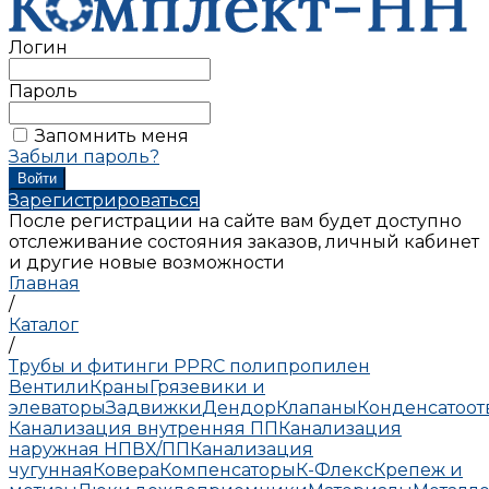
Логин
Пароль
Запомнить меня
Забыли пароль?
Зарегистрироваться
После регистрации на сайте вам будет доступно
отслеживание состояния заказов, личный кабинет
и другие новые возможности
Главная
/
Каталог
/
Трубы и фитинги PPRC полипропилен
Вентили
Краны
Грязевики и
элеваторы
Задвижки
Дендор
Клапаны
Конденсатоо
Канализация внутренняя ПП
Канализация
наружная НПВХ/ПП
Канализация
чугунная
Ковера
Компенсаторы
К-Флекс
Крепеж и