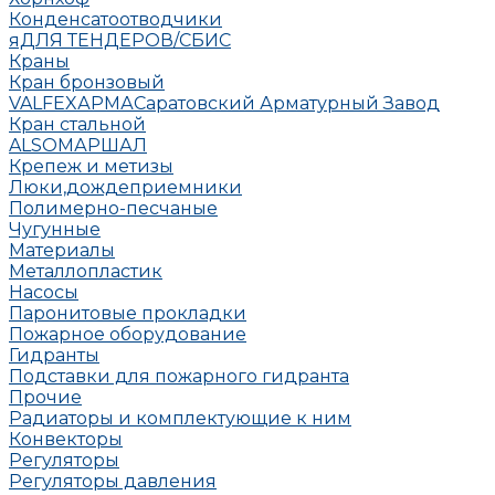
Конденсатоотводчики
яДЛЯ ТЕНДЕРОВ/СБИС
Краны
Кран бронзовый
VALFEX
АРМА
Саратовский Арматурный Завод
Кран стальной
ALSO
МАРШАЛ
Крепеж и метизы
Люки,дождеприемники
Полимерно-песчаные
Чугунные
Материалы
Металлопластик
Насосы
Паронитовые прокладки
Пожарное оборудование
Гидранты
Подставки для пожарного гидранта
Прочие
Радиаторы и комплектующие к ним
Конвекторы
Регуляторы
Регуляторы давления