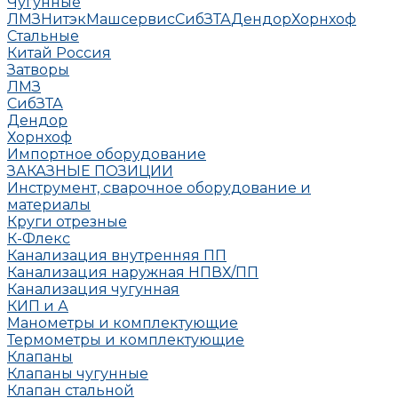
Чугунные
ЛМЗ
НитэкМашсервис
СибЗТА
Дендор
Хорнхоф
Стальные
Китай
Россия
Затворы
ЛМЗ
СибЗТА
Дендор
Хорнхоф
Импортное оборудование
ЗАКАЗНЫЕ ПОЗИЦИИ
Инструмент, сварочное оборудование и
материалы
Круги отрезные
К-Флекс
Канализация внутренняя ПП
Канализация наружная НПВХ/ПП
Канализация чугунная
КИП и А
Манометры и комплектующие
Термометры и комплектующие
Клапаны
Клапаны чугунные
Клапан стальной