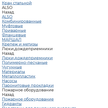
Кран стальной
ALSO
Назад
ALSO
Комбинированные
Муфтовые
Приварные
Фланцевые
МАРШАЛ
Крепеж и метизы
Люки,дождеприемники
Назад
Люки,дождеприемники
Полимерно-песчаные
Чугунные
Материалы
Металлопластик
Насосы
Паронитовые прокладки
Пожарное оборудование
Назад
Пожарное оборудование
Гидранты