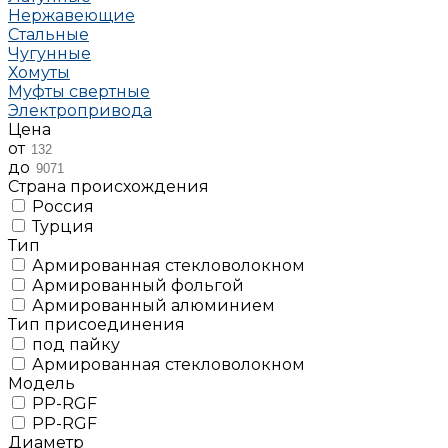
Нержавеющие
Стальные
Чугунные
Хомуты
Муфты свертные
Электропривода
Цена
от
до
Страна происхождения
Россия
Турция
Тип
Армированная стекловолокном
Армированный фольгой
Армированный алюминием
Тип присоединения
под пайку
Армированная стекловолокном
Модель
PP-RGF
PP-RGF
Диаметр