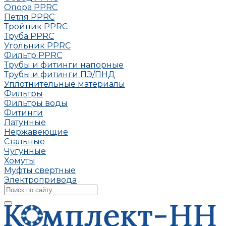
Опора РРRC
Петля РРRC
Тройник РРRC
Труба РРRC
Угольник РРRC
Фильтр PPRC
Трубы и фитинги напорные
Трубы и фитинги ПЭ/ПНД
Уплотнительные материалы
Фильтры
Фильтры воды
Фитинги
Латунные
Нержавеющие
Стальные
Чугунные
Хомуты
Муфты свертные
Электропривода