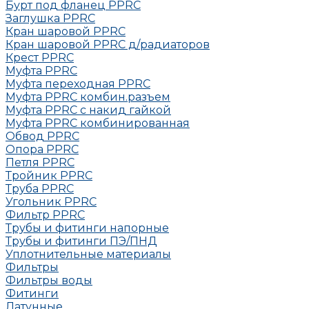
Бурт под фланец РРRC
Заглушка РРRC
Кран шаровой PPRC
Кран шаровой PPRC д/радиаторов
Крест PPRC
Муфта PPRC
Муфта переходная PPRC
Муфта РРRC комбин.разъем
Муфта PPRC с накид гайкой
Муфта РРRC комбинированная
Обвод РРRC
Опора РРRC
Петля РРRC
Тройник РРRC
Труба РРRC
Угольник РРRC
Фильтр PPRC
Трубы и фитинги напорные
Трубы и фитинги ПЭ/ПНД
Уплотнительные материалы
Фильтры
Фильтры воды
Фитинги
Латунные