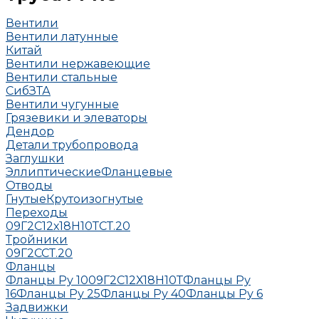
Вентили
Вентили латунные
Китай
Вентили нержавеющие
Вентили стальные
СибЗТА
Вентили чугунные
Грязевики и элеваторы
Дендор
Детали трубопровода
Заглушки
Эллиптические
Фланцевые
Отводы
Гнутые
Крутоизогнутые
Переходы
09Г2С
12х18Н10Т
СТ.20
Тройники
09Г2С
СТ.20
Фланцы
Фланцы Ру 10
09Г2С
12Х18Н10Т
Фланцы Ру
16
Фланцы Ру 25
Фланцы Ру 40
Фланцы Ру 6
Задвижки