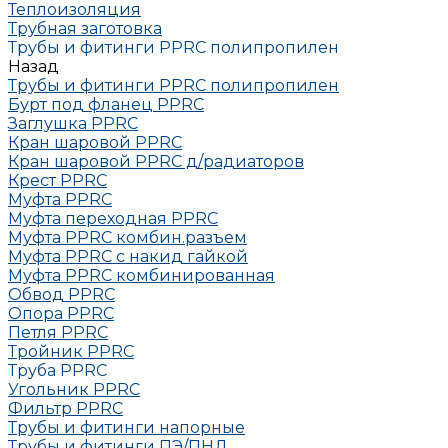
Теплоизоляция
Трубная заготовка
Трубы и фитинги PPRC полипропилен
Назад
Трубы и фитинги PPRC полипропилен
Бурт под фланец РРRC
Заглушка РРRC
Кран шаровой PPRC
Кран шаровой PPRC д/радиаторов
Крест PPRC
Муфта PPRC
Муфта переходная PPRC
Муфта РРRC комбин.разъем
Муфта PPRC с накид гайкой
Муфта РРRC комбинированная
Обвод РРRC
Опора РРRC
Петля РРRC
Тройник РРRC
Труба РРRC
Угольник РРRC
Фильтр PPRC
Трубы и фитинги напорные
Трубы и фитинги ПЭ/ПНД