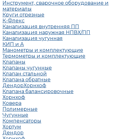
Инструмент, сварочное оборудование и
материалы
Круги отрезные
К-Флекс
Канализация внутренняя ПП
Канализация наружная НПВХ/ПП
Канализация чугунная
КИП и А
Манометры и комплектующие
Термометры и комплектующие
Клапаны
Клапаны чугунные
Клапан стальной
Клапана обратные
Дендор
Хорнхоф
Клапана балансировочные
Хорнхоф
Ковера
Полимерные
Чугунные
Компенсаторы
Хортум
Дендор
Хорнхоф