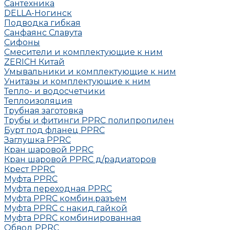
Сантехника
DELLA-Ногинск
Подводка гибкая
Санфаянс Славута
Сифоны
Смесители и комплектующие к ним
ZERICH Китай
Умывальники и комплектующие к ним
Унитазы и комплектующие к ним
Тепло- и водосчетчики
Теплоизоляция
Трубная заготовка
Трубы и фитинги PPRC полипропилен
Бурт под фланец РРRC
Заглушка РРRC
Кран шаровой PPRC
Кран шаровой PPRC д/радиаторов
Крест PPRC
Муфта PPRC
Муфта переходная PPRC
Муфта РРRC комбин.разъем
Муфта PPRC с накид гайкой
Муфта РРRC комбинированная
Обвод РРRC