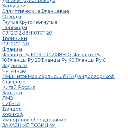
Детали трубопровода
Заглушки
Эллиптические
Фланцевые
Отводы
Гнутые
Крутоизогнутые
Переходы
09Г2С
12х18Н10Т
СТ.20
Тройники
09Г2С
СТ.20
Фланцы
Фланцы Ру 10
09Г2С
12Х18Н10Т
Фланцы Ру
16
Фланцы Ру 25
Фланцы Ру 40
Фланцы Ру 6
Задвижки
Чугунные
ЛМЗ
НитэкМашсервис
СибЗТА
Дендор
Хорнхоф
Стальные
Китай
Россия
Затворы
ЛМЗ
СибЗТА
Дендор
Хорнхоф
Импортное оборудование
ЗАКАЗНЫЕ ПОЗИЦИИ