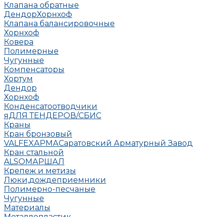
Клапана обратные
Дендор
Хорнхоф
Клапана балансировочные
Хорнхоф
Ковера
Полимерные
Чугунные
Компенсаторы
Хортум
Дендор
Хорнхоф
Конденсатоотводчики
яДЛЯ ТЕНДЕРОВ/СБИС
Краны
Кран бронзовый
VALFEX
АРМА
Саратовский Арматурный Завод
Кран стальной
ALSO
МАРШАЛ
Крепеж и метизы
Люки,дождеприемники
Полимерно-песчаные
Чугунные
Материалы
Металлопластик