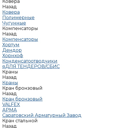
Ковера
Назад
Ковера
Полимерные
Чугунные
Компенсаторы
Назад
Компенсаторы
Хортум
Дендор
Хорнхоф
Конденсатоотводчики
яДЛЯ ТЕНДЕРОВ/СБИС
Краны
Назад
Краны
Кран бронзовый
Назад
Кран бронзовый
VALFEX
АРМА
Саратовский Арматурный Завод
Кран стальной
Назад