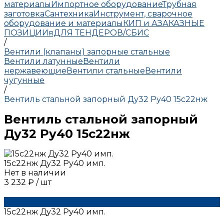
материалы
Импортное оборудование
Трубная
заготовка
Сантехника
Инструмент, сварочное
оборудование и материалы
КИП и А
ЗАКАЗНЫЕ
ПОЗИЦИИ
яДЛЯ ТЕНДЕРОВ/СБИС
/
Вентили (клапаны) запорные стальные
Вентили латунные
Вентили
нержавеющие
Вентили стальные
Вентили
чугунные
/
Вентиль стальной запорный Ду32 Ру40 15с22нж
Вентиль стальной запорный
Ду32 Ру40 15с22нж
15с22нж Ду32 Ру40 имп.
Нет в наличии
3 232 ₽
/
шт
15с22нж Ду32 Ру40 имп.