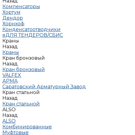
Назад
Компенсаторы
Хортум
Дендор
Хорнхоф
Конденсатоотводчики
яДЛЯ ТЕНДЕРОВ/СБИС
Краны
Назад
Краны
Кран бронзовый
Назад
Кран бронзовый
VALFEX
АРМА
Саратовский Арматурный Завод
Кран стальной
Назад
Кран стальной
ALSO
Назад
ALSO
Комбинированные
Муфтовые