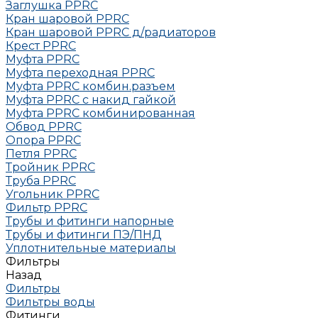
Заглушка РРRC
Кран шаровой PPRC
Кран шаровой PPRC д/радиаторов
Крест PPRC
Муфта PPRC
Муфта переходная PPRC
Муфта РРRC комбин.разъем
Муфта PPRC с накид гайкой
Муфта РРRC комбинированная
Обвод РРRC
Опора РРRC
Петля РРRC
Тройник РРRC
Труба РРRC
Угольник РРRC
Фильтр PPRC
Трубы и фитинги напорные
Трубы и фитинги ПЭ/ПНД
Уплотнительные материалы
Фильтры
Назад
Фильтры
Фильтры воды
Фитинги