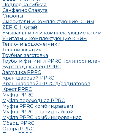
Подводка гибкая
Санфаянс Славута
Сифоны
Смесители и комплектующие к ним
ZERICH Китай
Умывальники и комплектующие к ним
Унитазы и комплектующие к ним
Тепло- и водосчетчики
Теплоизоляция
Трубная заготовка
Трубы и фитинги PPRC полипропилен
Бурт под фланец РРRC
Заглушка РРRC
Кран шаровой PPRC
Кран шаровой PPRC д/радиаторов
Крест PPRC
Муфта PPRC
Муфта переходная PPRC
Муфта РРRC комбин.разъем
Муфта PPRC с накид гайкой
Муфта РРRC комбинированная
Обвод РРRC
Опора РРRC