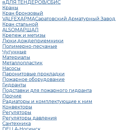
яДЛЯ ТЕНДЕРОВ/СБИС
Краны
Кран бронзовый
VALFEX
АРМА
Саратовский Арматурный Завод
Кран стальной
ALSO
МАРШАЛ
Крепеж и метизы
Люки,дождеприемники
Полимерно-песчаные
Чугунные
Материалы
Металлопластик
Насосы
Паронитовые прокладки
Пожарное оборудование
Гидранты
Подставки для пожарного гидранта
Прочие
Радиаторы и комплектующие к ним
Конвекторы
Регуляторы
Регуляторы давления
Сантехника
DELLA-Ногинск