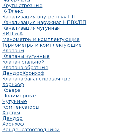
Круги отрезные
К-Флекс
Канализация внутренняя ПП
Канализация наружная НПВХ/ПП
Канализация чугунная
КИП и А
Манометры и комплектующие
Термометры и комплектующие
Клапаны
Клапаны чугунные
Клапан стальной
Клапана обратные
Дендор
Хорнхоф
Клапана балансировочные
Хорнхоф
Ковера
Полимерные
Чугунные
Компенсаторы
Хортум
Дендор
Хорнхоф
Конденсатоотводчики