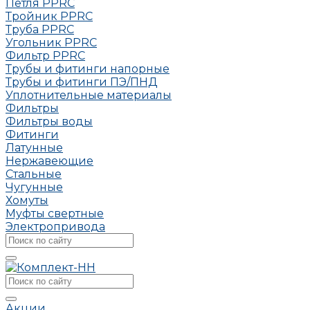
Петля РРRC
Тройник РРRC
Труба РРRC
Угольник РРRC
Фильтр PPRC
Трубы и фитинги напорные
Трубы и фитинги ПЭ/ПНД
Уплотнительные материалы
Фильтры
Фильтры воды
Фитинги
Латунные
Нержавеющие
Стальные
Чугунные
Хомуты
Муфты свертные
Электропривода
Акции