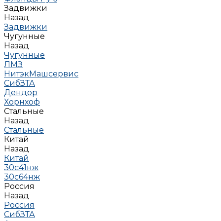
Задвижки
Назад
Задвижки
Чугунные
Назад
Чугунные
ЛМЗ
НитэкМашсервис
СибЗТА
Дендор
Хорнхоф
Стальные
Назад
Стальные
Китай
Назад
Китай
30с41нж
30с64нж
Россия
Назад
Россия
СибЗТА