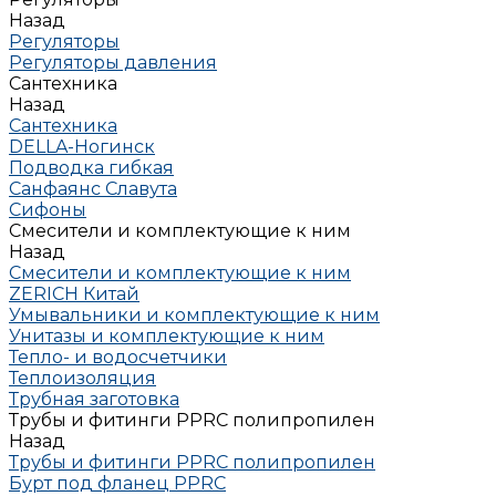
Назад
Регуляторы
Регуляторы давления
Сантехника
Назад
Сантехника
DELLA-Ногинск
Подводка гибкая
Санфаянс Славута
Сифоны
Смесители и комплектующие к ним
Назад
Смесители и комплектующие к ним
ZERICH Китай
Умывальники и комплектующие к ним
Унитазы и комплектующие к ним
Тепло- и водосчетчики
Теплоизоляция
Трубная заготовка
Трубы и фитинги PPRC полипропилен
Назад
Трубы и фитинги PPRC полипропилен
Бурт под фланец РРRC