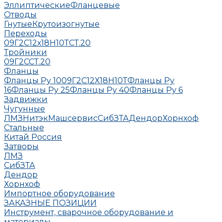
Эллиптические
Фланцевые
Отводы
Гнутые
Крутоизогнутые
Переходы
09Г2С
12х18Н10Т
СТ.20
Тройники
09Г2С
СТ.20
Фланцы
Фланцы Ру 10
09Г2С
12Х18Н10Т
Фланцы Ру
16
Фланцы Ру 25
Фланцы Ру 40
Фланцы Ру 6
Задвижки
Чугунные
ЛМЗ
НитэкМашсервис
СибЗТА
Дендор
Хорнхоф
Стальные
Китай
Россия
Затворы
ЛМЗ
СибЗТА
Дендор
Хорнхоф
Импортное оборудование
ЗАКАЗНЫЕ ПОЗИЦИИ
Инструмент, сварочное оборудование и
материалы