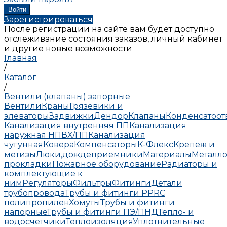
Зарегистрироваться
После регистрации на сайте вам будет доступно
отслеживание состояния заказов, личный кабинет
и другие новые возможности
Главная
/
Каталог
/
Вентили (клапаны) запорные
Вентили
Краны
Грязевики и
элеваторы
Задвижки
Дендор
Клапаны
Конденсатоо
Канализация внутренняя ПП
Канализация
наружная НПВХ/ПП
Канализация
чугунная
Ковера
Компенсаторы
К-Флекс
Крепеж и
метизы
Люки,дождеприемники
Материалы
Металло
прокладки
Пожарное оборудование
Радиаторы и
комплектующие к
ним
Регуляторы
Фильтры
Фитинги
Детали
трубопровода
Трубы и фитинги PPRC
полипропилен
Хомуты
Трубы и фитинги
напорные
Трубы и фитинги ПЭ/ПНД
Тепло- и
водосчетчики
Теплоизоляция
Уплотнительные