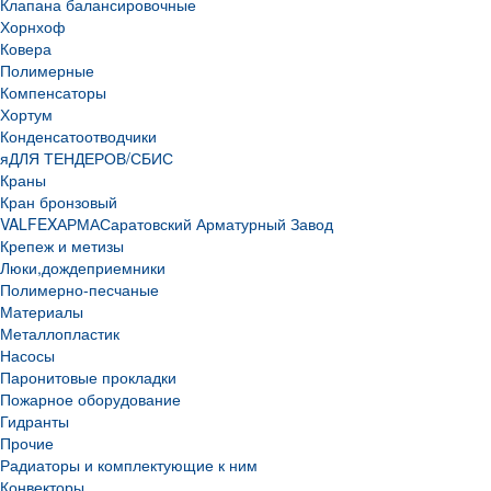
Клапана балансировочные
Хорнхоф
Ковера
Полимерные
Компенсаторы
Хортум
Конденсатоотводчики
яДЛЯ ТЕНДЕРОВ/СБИС
Краны
Кран бронзовый
VALFEX
АРМА
Саратовский Арматурный Завод
Крепеж и метизы
Люки,дождеприемники
Полимерно-песчаные
Материалы
Металлопластик
Насосы
Паронитовые прокладки
Пожарное оборудование
Гидранты
Прочие
Радиаторы и комплектующие к ним
Конвекторы