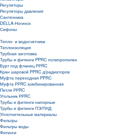
Регуляторы
Регуляторы давления
Сантехника
DELLA-Ногинск
Сифоны
Тепло- и водосчетчики
Теплоизоляция
Трубная заготовка
Трубы и фитинги PPRC полипропилен
Бурт под фланец РРRC
Кран шаровой PPRC д/радиаторов
Муфта переходная PPRC
Муфта РРRC комбинированная
Петля РРRC
Угольник РРRC
Трубы и фитинги напорные
Трубы и фитинги ПЭ/ПНД
Уплотнительные материалы
Фильтры
Фильтры воды
Фитинги