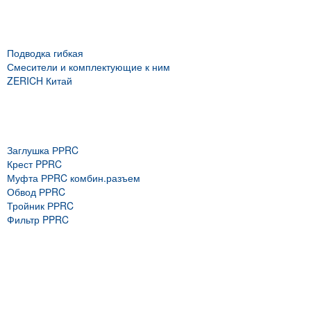
Подводка гибкая
Смесители и комплектующие к ним
ZERICH Китай
Заглушка РРRC
Крест PPRC
Муфта РРRC комбин.разъем
Обвод РРRC
Тройник РРRC
Фильтр PPRC