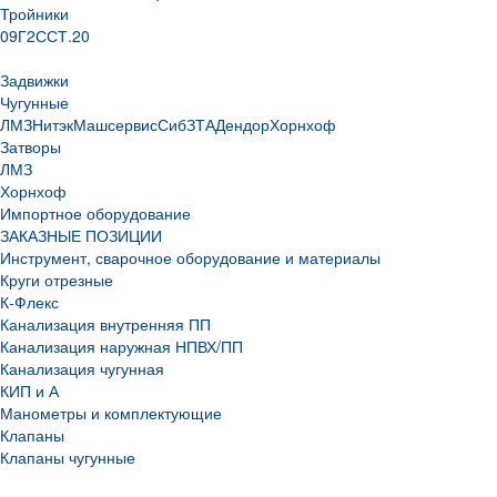
Тройники
09Г2С
СТ.20
Задвижки
Чугунные
ЛМЗ
НитэкМашсервис
СибЗТА
Дендор
Хорнхоф
Затворы
ЛМЗ
Хорнхоф
Импортное оборудование
ЗАКАЗНЫЕ ПОЗИЦИИ
Инструмент, сварочное оборудование и материалы
Круги отрезные
К-Флекс
Канализация внутренняя ПП
Канализация наружная НПВХ/ПП
Канализация чугунная
КИП и А
Манометры и комплектующие
Клапаны
Клапаны чугунные