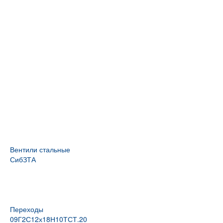
Вентили стальные
СибЗТА
Переходы
09Г2С
12х18Н10Т
СТ.20