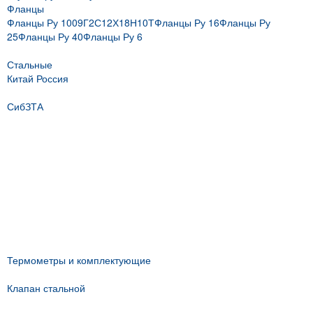
Фланцы
Фланцы Ру 10
09Г2С
12Х18Н10Т
Фланцы Ру 16
Фланцы Ру
25
Фланцы Ру 40
Фланцы Ру 6
Стальные
Китай
Россия
СибЗТА
Термометры и комплектующие
Клапан стальной