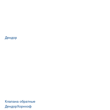
Дендор
Клапана обратные
Дендор
Хорнхоф