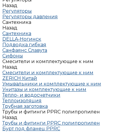
Назад
Регуляторы
Регуляторы давления
Сантехника
Назад
Сантехника
DELLA-Ногинск
Подводка гибкая
Санфаянс Славута
Сифоны
Смесители и комплектующие к ним
Назад
Смесители и комплектующие к ним
ZERICH Китай
Умывальники и комплектующие к ним
Унитазы и комплектующие к ним
Тепло- и водосчетчики
Теплоизоляция
Трубная заготовка
Трубы и фитинги PPRC полипропилен
Назад
Трубы и фитинги PPRC полипропилен
Бурт под фланец РРRC