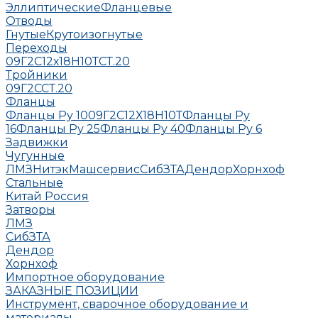
Эллиптические
Фланцевые
Отводы
Гнутые
Крутоизогнутые
Переходы
09Г2С
12х18Н10Т
СТ.20
Тройники
09Г2С
СТ.20
Фланцы
Фланцы Ру 10
09Г2С
12Х18Н10Т
Фланцы Ру
16
Фланцы Ру 25
Фланцы Ру 40
Фланцы Ру 6
Задвижки
Чугунные
ЛМЗ
НитэкМашсервис
СибЗТА
Дендор
Хорнхоф
Стальные
Китай
Россия
Затворы
ЛМЗ
СибЗТА
Дендор
Хорнхоф
Импортное оборудование
ЗАКАЗНЫЕ ПОЗИЦИИ
Инструмент, сварочное оборудование и
материалы