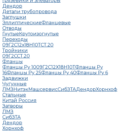
Грязевики и элеваторы
Дендор
Детали трубопровода
Заглушки
Эллиптические
Фланцевые
Отводы
Гнутые
Крутоизогнутые
Переходы
09Г2С
12х18Н10Т
СТ.20
Тройники
09Г2С
СТ.20
Фланцы
Фланцы Ру 10
09Г2С
12Х18Н10Т
Фланцы Ру
16
Фланцы Ру 25
Фланцы Ру 40
Фланцы Ру 6
Задвижки
Чугунные
ЛМЗ
НитэкМашсервис
СибЗТА
Дендор
Хорнхоф
Стальные
Китай
Россия
Затворы
ЛМЗ
СибЗТА
Дендор
Хорнхоф