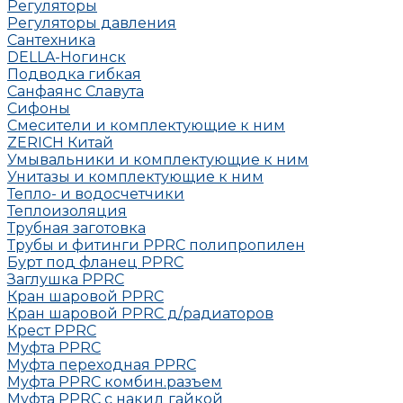
Регуляторы
Регуляторы давления
Сантехника
DELLA-Ногинск
Подводка гибкая
Санфаянс Славута
Сифоны
Смесители и комплектующие к ним
ZERICH Китай
Умывальники и комплектующие к ним
Унитазы и комплектующие к ним
Тепло- и водосчетчики
Теплоизоляция
Трубная заготовка
Трубы и фитинги PPRC полипропилен
Бурт под фланец РРRC
Заглушка РРRC
Кран шаровой PPRC
Кран шаровой PPRC д/радиаторов
Крест PPRC
Муфта PPRC
Муфта переходная PPRC
Муфта РРRC комбин.разъем
Муфта PPRC с накид гайкой