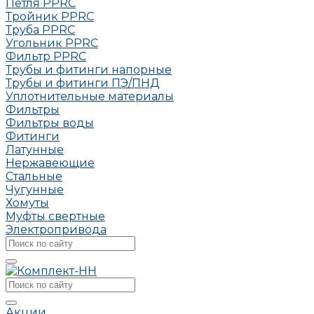
Петля РРRC
Тройник РРRC
Труба РРRC
Угольник РРRC
Фильтр PPRC
Трубы и фитинги напорные
Трубы и фитинги ПЭ/ПНД
Уплотнительные материалы
Фильтры
Фильтры воды
Фитинги
Латунные
Нержавеющие
Стальные
Чугунные
Хомуты
Муфты свертные
Электропривода
Акции