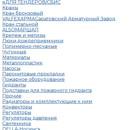
яДЛЯ ТЕНДЕРОВ/СБИС
Краны
Кран бронзовый
VALFEX
АРМА
Саратовский Арматурный Завод
Кран стальной
ALSO
МАРШАЛ
Крепеж и метизы
Люки,дождеприемники
Полимерно-песчаные
Чугунные
Материалы
Металлопластик
Насосы
Паронитовые прокладки
Пожарное оборудование
Гидранты
Подставки для пожарного гидранта
Прочие
Радиаторы и комплектующие к ним
Конвекторы
Регуляторы
Регуляторы давления
Сантехника
DELLA-Ногинск