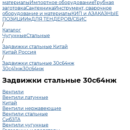
материалы
Импортное оборудование
Трубная
заготовка
Сантехника
Инструмент, сварочное
оборудование и материалы
КИП и А
ЗАКАЗНЫЕ
ПОЗИЦИИ
яДЛЯ ТЕНДЕРОВ/СБИС
/
Каталог
Чугунные
Стальные
/
Задвижки стальные Китай
Китай
Россия
/
Задвижки стальные 30с64нж
30с41нж
30с64нж
Задвижки стальные 30с64нж
Вентили
Вентили латунные
Китай
Вентили нержавеющие
Вентили стальные
СибЗТА
Вентили чугунные