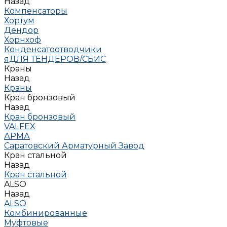
Назад
Компенсаторы
Хортум
Дендор
Хорнхоф
Конденсатоотводчики
яДЛЯ ТЕНДЕРОВ/СБИС
Краны
Назад
Краны
Кран бронзовый
Назад
Кран бронзовый
VALFEX
АРМА
Саратовский Арматурный Завод
Кран стальной
Назад
Кран стальной
ALSO
Назад
ALSO
Комбинированные
Муфтовые