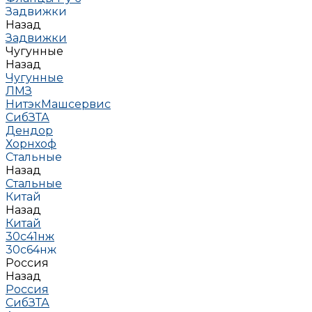
Задвижки
Назад
Задвижки
Чугунные
Назад
Чугунные
ЛМЗ
НитэкМашсервис
СибЗТА
Дендор
Хорнхоф
Стальные
Назад
Стальные
Китай
Назад
Китай
30с41нж
30с64нж
Россия
Назад
Россия
СибЗТА