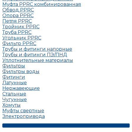
Муфта РРRC комбинированная
Обвод РРRC
Опора РРRC
Петля РРRC
Тройник РРRC
Труба РРRC
Угольник РРRC
Фильтр PPRC
Трубы и фитинги напорные
Трубы и фитинги ПЭ/ПНД
Уплотнительные материалы
Фильтры
Фильтры воды
Фитинги
Латунные
Нержавеющие
Стальные
Чугунные
Хомуты
Муфты свертные
Электропривода