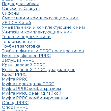
Подводка гибкая
Санфаянс Славута
Сифоны
Смесители и комплектующие к ним
ZERICH Китай
Умывальники и комплектующие к ним
Унитазы и комплектующие к ним
Тепло- и водосчетчики
Теплоизоляция
Трубная заготовка
Трубы и фитинги PPRC полипропилен
Бурт под фланец РРRC
Заглушка РРRC
Кран шаровой PPRC
Кран шаровой PPRC д/радиаторов
Крест PPRC
Муфта PPRC
Муфта переходная PPRC
Муфта РРRC комбин.разъем
Муфта PPRC с накид гайкой
Муфта РРRC комбинированная
Обвод РРRC
Опора РРRC