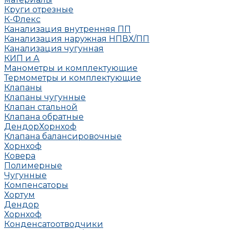
Круги отрезные
К-Флекс
Канализация внутренняя ПП
Канализация наружная НПВХ/ПП
Канализация чугунная
КИП и А
Манометры и комплектующие
Термометры и комплектующие
Клапаны
Клапаны чугунные
Клапан стальной
Клапана обратные
Дендор
Хорнхоф
Клапана балансировочные
Хорнхоф
Ковера
Полимерные
Чугунные
Компенсаторы
Хортум
Дендор
Хорнхоф
Конденсатоотводчики