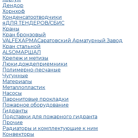
Дендор
Хорнхоф
Конденсатоотводчики
яДЛЯ ТЕНДЕРОВ/СБИС
Краны
Кран бронзовый
VALFEX
АРМА
Саратовский Арматурный Завод
Кран стальной
ALSO
МАРШАЛ
Крепеж и метизы
Люки,дождеприемники
Полимерно-песчаные
Чугунные
Материалы
Металлопластик
Насосы
Паронитовые прокладки
Пожарное оборудование
Гидранты
Подставки для пожарного гидранта
Прочие
Радиаторы и комплектующие к ним
Конвекторы