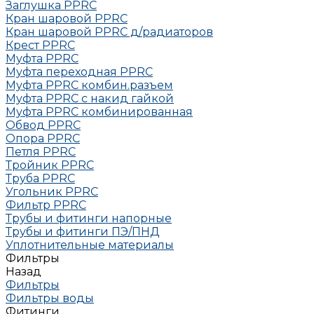
Заглушка РРRC
Кран шаровой PPRC
Кран шаровой PPRC д/радиаторов
Крест PPRC
Муфта PPRC
Муфта переходная PPRC
Муфта РРRC комбин.разъем
Муфта PPRC с накид гайкой
Муфта РРRC комбинированная
Обвод РРRC
Опора РРRC
Петля РРRC
Тройник РРRC
Труба РРRC
Угольник РРRC
Фильтр PPRC
Трубы и фитинги напорные
Трубы и фитинги ПЭ/ПНД
Уплотнительные материалы
Фильтры
Назад
Фильтры
Фильтры воды
Фитинги