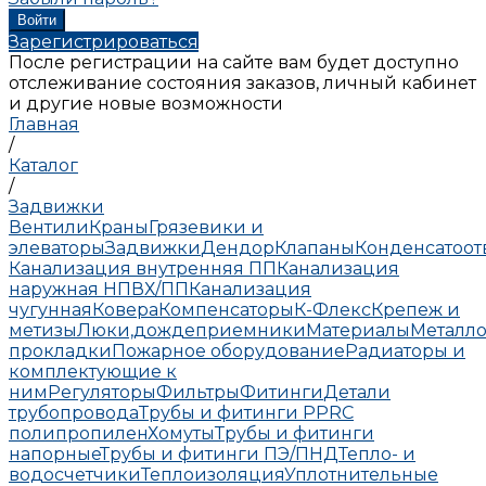
Зарегистрироваться
После регистрации на сайте вам будет доступно
отслеживание состояния заказов, личный кабинет
и другие новые возможности
Главная
/
Каталог
/
Задвижки
Вентили
Краны
Грязевики и
элеваторы
Задвижки
Дендор
Клапаны
Конденсатоо
Канализация внутренняя ПП
Канализация
наружная НПВХ/ПП
Канализация
чугунная
Ковера
Компенсаторы
К-Флекс
Крепеж и
метизы
Люки,дождеприемники
Материалы
Металло
прокладки
Пожарное оборудование
Радиаторы и
комплектующие к
ним
Регуляторы
Фильтры
Фитинги
Детали
трубопровода
Трубы и фитинги PPRC
полипропилен
Хомуты
Трубы и фитинги
напорные
Трубы и фитинги ПЭ/ПНД
Тепло- и
водосчетчики
Теплоизоляция
Уплотнительные