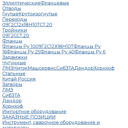
Эллиптические
Фланцевые
Отводы
Гнутые
Крутоизогнутые
Переходы
09Г2С
12х18Н10Т
СТ.20
Тройники
09Г2С
СТ.20
Фланцы
Фланцы Ру 10
09Г2С
12Х18Н10Т
Фланцы Ру
16
Фланцы Ру 25
Фланцы Ру 40
Фланцы Ру 6
Задвижки
Чугунные
ЛМЗ
НитэкМашсервис
СибЗТА
Дендор
Хорнхоф
Стальные
Китай
Россия
Затворы
ЛМЗ
СибЗТА
Дендор
Хорнхоф
Импортное оборудование
ЗАКАЗНЫЕ ПОЗИЦИИ
Инструмент, сварочное оборудование и
материалы