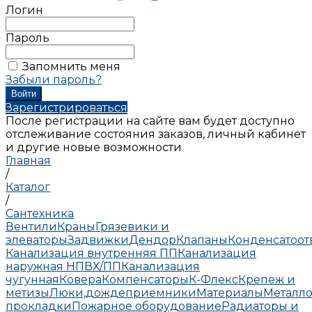
Логин
Пароль
Запомнить меня
Забыли пароль?
Зарегистрироваться
После регистрации на сайте вам будет доступно
отслеживание состояния заказов, личный кабинет
и другие новые возможности
Главная
/
Каталог
/
Сантехника
Вентили
Краны
Грязевики и
элеваторы
Задвижки
Дендор
Клапаны
Конденсатоо
Канализация внутренняя ПП
Канализация
наружная НПВХ/ПП
Канализация
чугунная
Ковера
Компенсаторы
К-Флекс
Крепеж и
метизы
Люки,дождеприемники
Материалы
Металло
прокладки
Пожарное оборудование
Радиаторы и