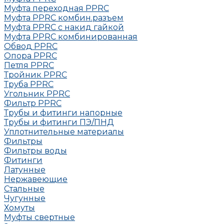
Муфта переходная PPRC
Муфта РРRC комбин.разъем
Муфта PPRC с накид гайкой
Муфта РРRC комбинированная
Обвод РРRC
Опора РРRC
Петля РРRC
Тройник РРRC
Труба РРRC
Угольник РРRC
Фильтр PPRC
Трубы и фитинги напорные
Трубы и фитинги ПЭ/ПНД
Уплотнительные материалы
Фильтры
Фильтры воды
Фитинги
Латунные
Нержавеющие
Стальные
Чугунные
Хомуты
Муфты свертные