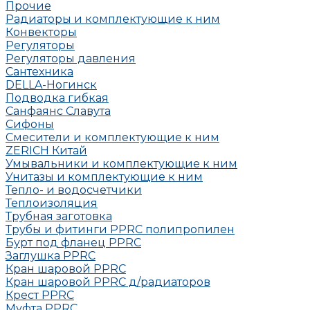
Прочие
Радиаторы и комплектующие к ним
Конвекторы
Регуляторы
Регуляторы давления
Сантехника
DELLA-Ногинск
Подводка гибкая
Санфаянс Славута
Сифоны
Смесители и комплектующие к ним
ZERICH Китай
Умывальники и комплектующие к ним
Унитазы и комплектующие к ним
Тепло- и водосчетчики
Теплоизоляция
Трубная заготовка
Трубы и фитинги PPRC полипропилен
Бурт под фланец РРRC
Заглушка РРRC
Кран шаровой PPRC
Кран шаровой PPRC д/радиаторов
Крест PPRC
Муфта PPRC