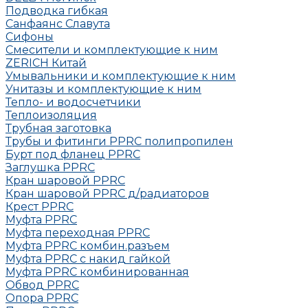
Подводка гибкая
Санфаянс Славута
Сифоны
Смесители и комплектующие к ним
ZERICH Китай
Умывальники и комплектующие к ним
Унитазы и комплектующие к ним
Тепло- и водосчетчики
Теплоизоляция
Трубная заготовка
Трубы и фитинги PPRC полипропилен
Бурт под фланец РРRC
Заглушка РРRC
Кран шаровой PPRC
Кран шаровой PPRC д/радиаторов
Крест PPRC
Муфта PPRC
Муфта переходная PPRC
Муфта РРRC комбин.разъем
Муфта PPRC с накид гайкой
Муфта РРRC комбинированная
Обвод РРRC
Опора РРRC