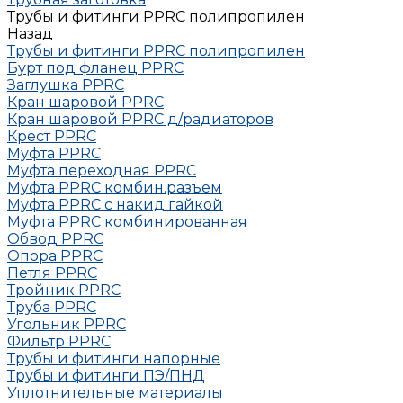
Трубы и фитинги PPRC полипропилен
Назад
Трубы и фитинги PPRC полипропилен
Бурт под фланец РРRC
Заглушка РРRC
Кран шаровой PPRC
Кран шаровой PPRC д/радиаторов
Крест PPRC
Муфта PPRC
Муфта переходная PPRC
Муфта РРRC комбин.разъем
Муфта PPRC с накид гайкой
Муфта РРRC комбинированная
Обвод РРRC
Опора РРRC
Петля РРRC
Тройник РРRC
Труба РРRC
Угольник РРRC
Фильтр PPRC
Трубы и фитинги напорные
Трубы и фитинги ПЭ/ПНД
Уплотнительные материалы