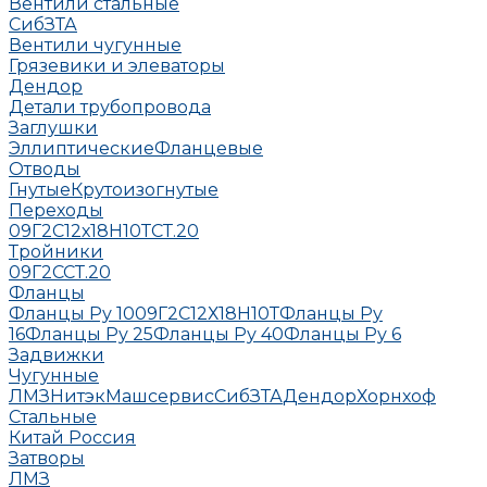
Вентили стальные
СибЗТА
Вентили чугунные
Грязевики и элеваторы
Дендор
Детали трубопровода
Заглушки
Эллиптические
Фланцевые
Отводы
Гнутые
Крутоизогнутые
Переходы
09Г2С
12х18Н10Т
СТ.20
Тройники
09Г2С
СТ.20
Фланцы
Фланцы Ру 10
09Г2С
12Х18Н10Т
Фланцы Ру
16
Фланцы Ру 25
Фланцы Ру 40
Фланцы Ру 6
Задвижки
Чугунные
ЛМЗ
НитэкМашсервис
СибЗТА
Дендор
Хорнхоф
Стальные
Китай
Россия
Затворы
ЛМЗ