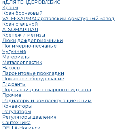
яДЛЯ ТЕНДЕРОВ/СБИС
Краны
Кран бронзовый
VALFEX
АРМА
Саратовский Арматурный Завод
Кран стальной
ALSO
МАРШАЛ
Крепеж и метизы
Люки,дождеприемники
Полимерно-песчаные
Чугунные
Материалы
Металлопластик
Насосы
Паронитовые прокладки
Пожарное оборудование
Гидранты
Подставки для пожарного гидранта
Прочие
Радиаторы и комплектующие к ним
Конвекторы
Регуляторы
Регуляторы давления
Сантехника
DELLA-Ногинск