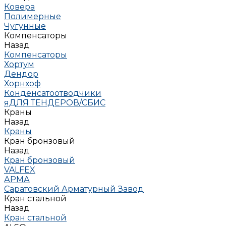
Ковера
Полимерные
Чугунные
Компенсаторы
Назад
Компенсаторы
Хортум
Дендор
Хорнхоф
Конденсатоотводчики
яДЛЯ ТЕНДЕРОВ/СБИС
Краны
Назад
Краны
Кран бронзовый
Назад
Кран бронзовый
VALFEX
АРМА
Саратовский Арматурный Завод
Кран стальной
Назад
Кран стальной