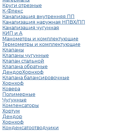
Круги отрезные
К-Флекс
Канализация внутренняя ПП
Канализация наружная НПВХ/ПП
Канализация чугунная
КИП и А
Манометры и комплектующие
Термометры и комплектующие
Клапаны
Клапаны чугунные
Клапан стальной
Клапана обратные
Дендор
Хорнхоф
Клапана балансировочные
Хорнхоф
Ковера
Полимерные
Чугунные
Компенсаторы
Хортум
Дендор
Хорнхоф
Конденсатоотводчики