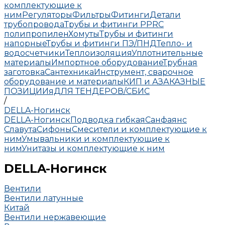
комплектующие к
ним
Регуляторы
Фильтры
Фитинги
Детали
трубопровода
Трубы и фитинги PPRC
полипропилен
Хомуты
Трубы и фитинги
напорные
Трубы и фитинги ПЭ/ПНД
Тепло- и
водосчетчики
Теплоизоляция
Уплотнительные
материалы
Импортное оборудование
Трубная
заготовка
Сантехника
Инструмент, сварочное
оборудование и материалы
КИП и А
ЗАКАЗНЫЕ
ПОЗИЦИИ
яДЛЯ ТЕНДЕРОВ/СБИС
/
DELLA-Ногинск
DELLA-Ногинск
Подводка гибкая
Санфаянс
Славута
Сифоны
Смесители и комплектующие к
ним
Умывальники и комплектующие к
ним
Унитазы и комплектующие к ним
DELLA-Ногинск
Вентили
Вентили латунные
Китай
Вентили нержавеющие