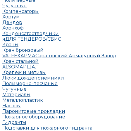
Полимерные
Чугунные
Компенсаторы
Хортум
Дендор
Хорнхоф
Конденсатоотводчики
яДЛЯ ТЕНДЕРОВ/СБИС
Краны
Кран бронзовый
VALFEX
АРМА
Саратовский Арматурный Завод
Кран стальной
ALSO
МАРШАЛ
Крепеж и метизы
Люки,дождеприемники
Полимерно-песчаные
Чугунные
Материалы
Металлопластик
Насосы
Паронитовые прокладки
Пожарное оборудование
Гидранты
Подставки для пожарного гидранта