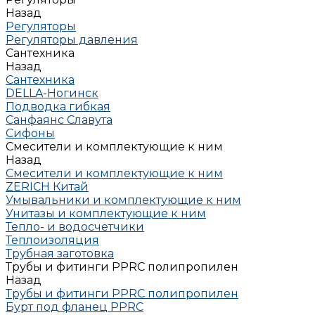
Назад
Регуляторы
Регуляторы давления
Сантехника
Назад
Сантехника
DELLA-Ногинск
Подводка гибкая
Санфаянс Славута
Сифоны
Смесители и комплектующие к ним
Назад
Смесители и комплектующие к ним
ZERICH Китай
Умывальники и комплектующие к ним
Унитазы и комплектующие к ним
Тепло- и водосчетчики
Теплоизоляция
Трубная заготовка
Трубы и фитинги PPRC полипропилен
Назад
Трубы и фитинги PPRC полипропилен
Бурт под фланец РРRC