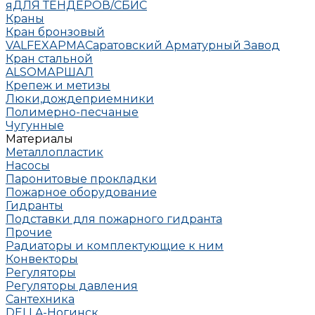
яДЛЯ ТЕНДЕРОВ/СБИС
Краны
Кран бронзовый
VALFEX
АРМА
Саратовский Арматурный Завод
Кран стальной
ALSO
МАРШАЛ
Крепеж и метизы
Люки,дождеприемники
Полимерно-песчаные
Чугунные
Материалы
Металлопластик
Насосы
Паронитовые прокладки
Пожарное оборудование
Гидранты
Подставки для пожарного гидранта
Прочие
Радиаторы и комплектующие к ним
Конвекторы
Регуляторы
Регуляторы давления
Сантехника
DELLA-Ногинск