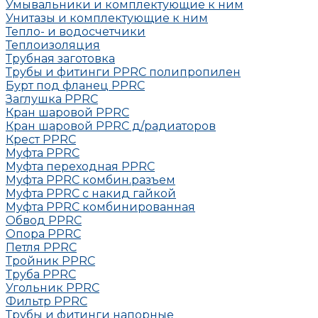
Умывальники и комплектующие к ним
Унитазы и комплектующие к ним
Тепло- и водосчетчики
Теплоизоляция
Трубная заготовка
Трубы и фитинги PPRC полипропилен
Бурт под фланец РРRC
Заглушка РРRC
Кран шаровой PPRC
Кран шаровой PPRC д/радиаторов
Крест PPRC
Муфта PPRC
Муфта переходная PPRC
Муфта РРRC комбин.разъем
Муфта PPRC с накид гайкой
Муфта РРRC комбинированная
Обвод РРRC
Опора РРRC
Петля РРRC
Тройник РРRC
Труба РРRC
Угольник РРRC
Фильтр PPRC
Трубы и фитинги напорные