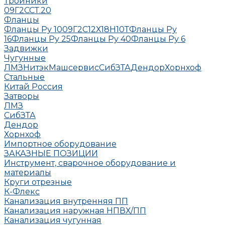
Тройники
09Г2С
СТ.20
Фланцы
Фланцы Ру 10
09Г2С
12Х18Н10Т
Фланцы Ру
16
Фланцы Ру 25
Фланцы Ру 40
Фланцы Ру 6
Задвижки
Чугунные
ЛМЗ
НитэкМашсервис
СибЗТА
Дендор
Хорнхоф
Стальные
Китай
Россия
Затворы
ЛМЗ
СибЗТА
Дендор
Хорнхоф
Импортное оборудование
ЗАКАЗНЫЕ ПОЗИЦИИ
Инструмент, сварочное оборудование и
материалы
Круги отрезные
К-Флекс
Канализация внутренняя ПП
Канализация наружная НПВХ/ПП
Канализация чугунная