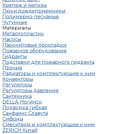
Крепеж и метизы
Люки,дождеприемники
Полимерно-песчаные
Чугунные
Материалы
Металлопластик
Насосы
Паронитовые прокладки
Пожарное оборудование
Гидранты
Подставки для пожарного гидранта
Прочие
Радиаторы и комплектующие к ним
Конвекторы
Регуляторы
Регуляторы давления
Сантехника
DELLA-Ногинск
Подводка гибкая
Санфаянс Славута
Сифоны
Смесители и комплектующие к ним
ZERICH Китай