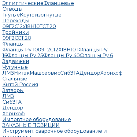
Эллиптические
Фланцевые
Отводы
Гнутые
Крутоизогнутые
Переходы
09Г2С
12х18Н10Т
СТ.20
Тройники
09Г2С
СТ.20
Фланцы
Фланцы Ру 10
09Г2С
12Х18Н10Т
Фланцы Ру
16
Фланцы Ру 25
Фланцы Ру 40
Фланцы Ру 6
Задвижки
Чугунные
ЛМЗ
НитэкМашсервис
СибЗТА
Дендор
Хорнхоф
Стальные
Китай
Россия
Затворы
ЛМЗ
СибЗТА
Дендор
Хорнхоф
Импортное оборудование
ЗАКАЗНЫЕ ПОЗИЦИИ
Инструмент, сварочное оборудование и
материалы