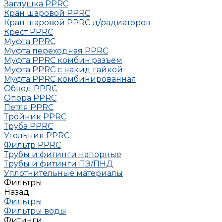
Заглушка РРRC
Кран шаровой PPRC
Кран шаровой PPRC д/радиаторов
Крест PPRC
Муфта PPRC
Муфта переходная PPRC
Муфта РРRC комбин.разъем
Муфта PPRC с накид гайкой
Муфта РРRC комбинированная
Обвод РРRC
Опора РРRC
Петля РРRC
Тройник РРRC
Труба РРRC
Угольник РРRC
Фильтр PPRC
Трубы и фитинги напорные
Трубы и фитинги ПЭ/ПНД
Уплотнительные материалы
Фильтры
Назад
Фильтры
Фильтры воды
Фитинги