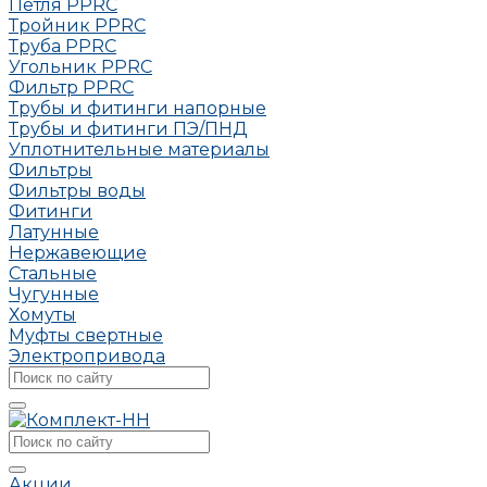
Петля РРRC
Тройник РРRC
Труба РРRC
Угольник РРRC
Фильтр PPRC
Трубы и фитинги напорные
Трубы и фитинги ПЭ/ПНД
Уплотнительные материалы
Фильтры
Фильтры воды
Фитинги
Латунные
Нержавеющие
Стальные
Чугунные
Хомуты
Муфты свертные
Электропривода
Акции