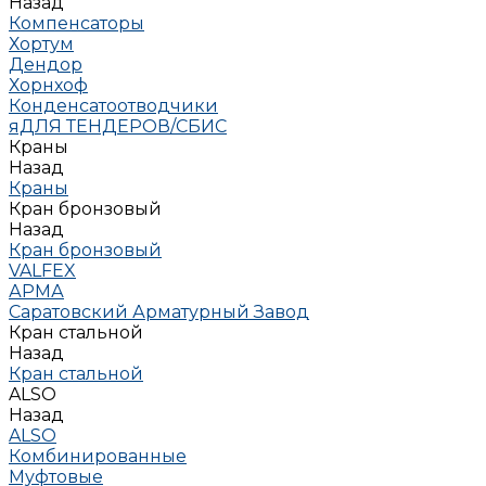
Назад
Компенсаторы
Хортум
Дендор
Хорнхоф
Конденсатоотводчики
яДЛЯ ТЕНДЕРОВ/СБИС
Краны
Назад
Краны
Кран бронзовый
Назад
Кран бронзовый
VALFEX
АРМА
Саратовский Арматурный Завод
Кран стальной
Назад
Кран стальной
ALSO
Назад
ALSO
Комбинированные
Муфтовые