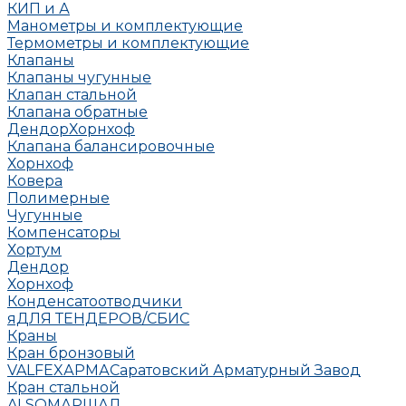
КИП и А
Манометры и комплектующие
Термометры и комплектующие
Клапаны
Клапаны чугунные
Клапан стальной
Клапана обратные
Дендор
Хорнхоф
Клапана балансировочные
Хорнхоф
Ковера
Полимерные
Чугунные
Компенсаторы
Хортум
Дендор
Хорнхоф
Конденсатоотводчики
яДЛЯ ТЕНДЕРОВ/СБИС
Краны
Кран бронзовый
VALFEX
АРМА
Саратовский Арматурный Завод
Кран стальной
ALSO
МАРШАЛ