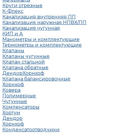
Круги отрезные
К-Флекс
Канализация внутренняя ПП
Канализация наружная НПВХ/ПП
Канализация чугунная
КИП и А
Манометры и комплектующие
Термометры и комплектующие
Клапаны
Клапаны чугунные
Клапан стальной
Клапана обратные
Дендор
Хорнхоф
Клапана балансировочные
Хорнхоф
Ковера
Полимерные
Чугунные
Компенсаторы
Хортум
Дендор
Хорнхоф
Конденсатоотводчики