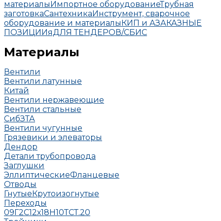
материалы
Импортное оборудование
Трубная
заготовка
Сантехника
Инструмент, сварочное
оборудование и материалы
КИП и А
ЗАКАЗНЫЕ
ПОЗИЦИИ
яДЛЯ ТЕНДЕРОВ/СБИС
Материалы
Вентили
Вентили латунные
Китай
Вентили нержавеющие
Вентили стальные
СибЗТА
Вентили чугунные
Грязевики и элеваторы
Дендор
Детали трубопровода
Заглушки
Эллиптические
Фланцевые
Отводы
Гнутые
Крутоизогнутые
Переходы
09Г2С
12х18Н10Т
СТ.20