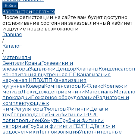
Зарегистрироваться
После регистрации на сайте вам будет доступно
отслеживание состояния заказов, личный кабинет
и другие новые возможности
Главная
/
Каталог
/
Материалы
Вентили
Краны
Грязевики и
элеваторы
Задвижки
Дендор
Клапаны
Конденсатоо
Канализация внутренняя ПП
Канализация
наружная НПВХ/ПП
Канализация
чугунная
Ковера
Компенсаторы
К-Флекс
Крепеж и
метизы
Люки,дождеприемники
Материалы
Металло
прокладки
Пожарное оборудование
Радиаторы и
комплектующие к
ним
Регуляторы
Фильтры
Фитинги
Детали
трубопровода
Трубы и фитинги PPRC
полипропилен
Хомуты
Трубы и фитинги
напорные
Трубы и фитинги ПЭ/ПНД
Тепло- и
водосчетчики
Теплоизоляция
Уплотнительные