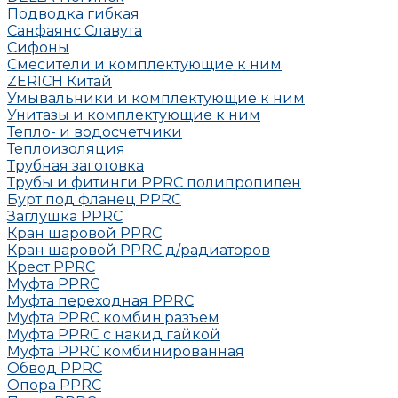
Подводка гибкая
Санфаянс Славута
Сифоны
Смесители и комплектующие к ним
ZERICH Китай
Умывальники и комплектующие к ним
Унитазы и комплектующие к ним
Тепло- и водосчетчики
Теплоизоляция
Трубная заготовка
Трубы и фитинги PPRC полипропилен
Бурт под фланец РРRC
Заглушка РРRC
Кран шаровой PPRC
Кран шаровой PPRC д/радиаторов
Крест PPRC
Муфта PPRC
Муфта переходная PPRC
Муфта РРRC комбин.разъем
Муфта PPRC с накид гайкой
Муфта РРRC комбинированная
Обвод РРRC
Опора РРRC