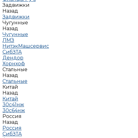
Задвижки
Назад
Задвижки
Чугунные
Назад
Чугунные
ЛМЗ
НитэкМашсервис
СибЗТА
Дендор
Хорнхоф
Стальные
Назад
Стальные
Китай
Назад
Китай
30с41нж
30с64нж
Россия
Назад
Россия
СибЗТА