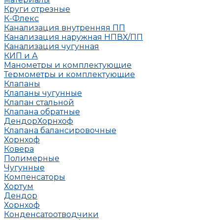
Круги отрезные
К-Флекс
Канализация внутренняя ПП
Канализация наружная НПВХ/ПП
Канализация чугунная
КИП и А
Манометры и комплектующие
Термометры и комплектующие
Клапаны
Клапаны чугунные
Клапан стальной
Клапана обратные
Дендор
Хорнхоф
Клапана балансировочные
Хорнхоф
Ковера
Полимерные
Чугунные
Компенсаторы
Хортум
Дендор
Хорнхоф
Конденсатоотводчики