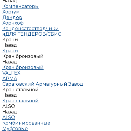
Назад
Компенсаторы
Хортум
Дендор
Хорнхоф
Конденсатоотводчики
яДЛЯ ТЕНДЕРОВ/СБИС
Краны
Назад
Краны
Кран бронзовый
Назад
Кран бронзовый
VALFEX
АРМА
Саратовский Арматурный Завод
Кран стальной
Назад
Кран стальной
ALSO
Назад
ALSO
Комбинированные
Муфтовые