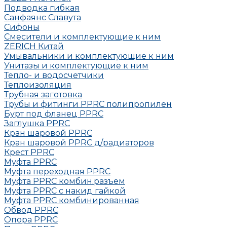
Подводка гибкая
Санфаянс Славута
Сифоны
Смесители и комплектующие к ним
ZERICH Китай
Умывальники и комплектующие к ним
Унитазы и комплектующие к ним
Тепло- и водосчетчики
Теплоизоляция
Трубная заготовка
Трубы и фитинги PPRC полипропилен
Бурт под фланец РРRC
Заглушка РРRC
Кран шаровой PPRC
Кран шаровой PPRC д/радиаторов
Крест PPRC
Муфта PPRC
Муфта переходная PPRC
Муфта РРRC комбин.разъем
Муфта PPRC с накид гайкой
Муфта РРRC комбинированная
Обвод РРRC
Опора РРRC