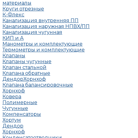
материалы
Круги отрезные
К-Флекс
Канализация внутренняя ПП
Канализация наружная НПВХ/ПП
Канализация чугунная
КИП и А
Манометры и комплектующие
Термометры и комплектующие
Клапаны
Клапаны чугунные
Клапан стальной
Клапана обратные
Дендор
Хорнхоф
Клапана балансировочные
Хорнхоф
Ковера
Полимерные
Чугунные
Компенсаторы
Хортум
Дендор
Хорнхоф
Конденсатоотводчики