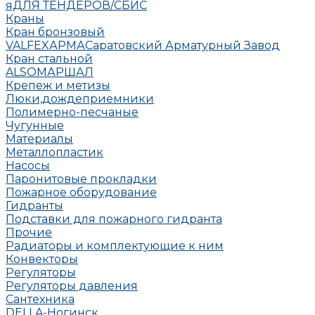
яДЛЯ ТЕНДЕРОВ/СБИС
Краны
Кран бронзовый
VALFEX
АРМА
Саратовский Арматурный Завод
Кран стальной
ALSO
МАРШАЛ
Крепеж и метизы
Люки,дождеприемники
Полимерно-песчаные
Чугунные
Материалы
Металлопластик
Насосы
Паронитовые прокладки
Пожарное оборудование
Гидранты
Подставки для пожарного гидранта
Прочие
Радиаторы и комплектующие к ним
Конвекторы
Регуляторы
Регуляторы давления
Сантехника
DELLA-Ногинск