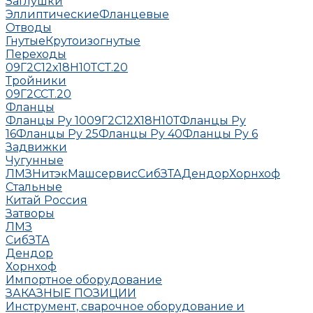
Заглушки
Эллиптические
Фланцевые
Отводы
Гнутые
Крутоизогнутые
Переходы
09Г2С
12х18Н10Т
СТ.20
Тройники
09Г2С
СТ.20
Фланцы
Фланцы Ру 10
09Г2С
12Х18Н10Т
Фланцы Ру
16
Фланцы Ру 25
Фланцы Ру 40
Фланцы Ру 6
Задвижки
Чугунные
ЛМЗ
НитэкМашсервис
СибЗТА
Дендор
Хорнхоф
Стальные
Китай
Россия
Затворы
ЛМЗ
СибЗТА
Дендор
Хорнхоф
Импортное оборудование
ЗАКАЗНЫЕ ПОЗИЦИИ
Инструмент, сварочное оборудование и