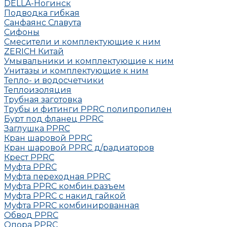
DELLA-Ногинск
Подводка гибкая
Санфаянс Славута
Сифоны
Смесители и комплектующие к ним
ZERICH Китай
Умывальники и комплектующие к ним
Унитазы и комплектующие к ним
Тепло- и водосчетчики
Теплоизоляция
Трубная заготовка
Трубы и фитинги PPRC полипропилен
Бурт под фланец РРRC
Заглушка РРRC
Кран шаровой PPRC
Кран шаровой PPRC д/радиаторов
Крест PPRC
Муфта PPRC
Муфта переходная PPRC
Муфта РРRC комбин.разъем
Муфта PPRC с накид гайкой
Муфта РРRC комбинированная
Обвод РРRC
Опора РРRC