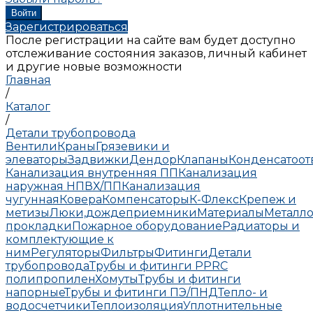
Зарегистрироваться
После регистрации на сайте вам будет доступно
отслеживание состояния заказов, личный кабинет
и другие новые возможности
Главная
/
Каталог
/
Детали трубопровода
Вентили
Краны
Грязевики и
элеваторы
Задвижки
Дендор
Клапаны
Конденсатоо
Канализация внутренняя ПП
Канализация
наружная НПВХ/ПП
Канализация
чугунная
Ковера
Компенсаторы
К-Флекс
Крепеж и
метизы
Люки,дождеприемники
Материалы
Металло
прокладки
Пожарное оборудование
Радиаторы и
комплектующие к
ним
Регуляторы
Фильтры
Фитинги
Детали
трубопровода
Трубы и фитинги PPRC
полипропилен
Хомуты
Трубы и фитинги
напорные
Трубы и фитинги ПЭ/ПНД
Тепло- и
водосчетчики
Теплоизоляция
Уплотнительные