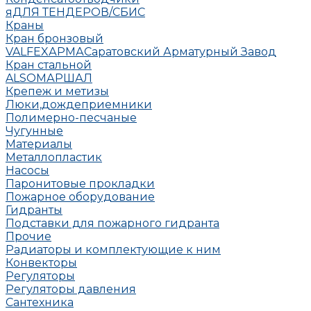
яДЛЯ ТЕНДЕРОВ/СБИС
Краны
Кран бронзовый
VALFEX
АРМА
Саратовский Арматурный Завод
Кран стальной
ALSO
МАРШАЛ
Крепеж и метизы
Люки,дождеприемники
Полимерно-песчаные
Чугунные
Материалы
Металлопластик
Насосы
Паронитовые прокладки
Пожарное оборудование
Гидранты
Подставки для пожарного гидранта
Прочие
Радиаторы и комплектующие к ним
Конвекторы
Регуляторы
Регуляторы давления
Сантехника