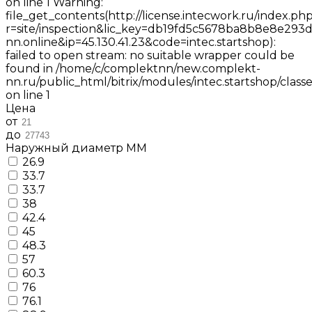
on line 1 Warning:
file_get_contents(http://license.intecwork.ru/index.ph
r=site/inspection&lic_key=db19fd5c5678ba8b8e8e2
nn.online&ip=45.130.41.23&code=intec.startshop):
failed to open stream: no suitable wrapper could be
found in /home/c/complektnn/new.complekt-
nn.ru/public_html/bitrix/modules/intec.startshop/clas
on line 1
Цена
от
до
Наружный диаметр ММ
26.9
33.7
33.7
38
42.4
45
48.3
57
60.3
76
76.1