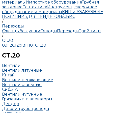
материалы
Импортное оборудование
Трубная
заготовка
Сантехника
Инструмент, сварочное
оборудование и материалы
КИП и А
ЗАКАЗНЫЕ
ПОЗИЦИИ
яДЛЯ ТЕНДЕРОВ/СБИС
/
Переходы
Фланцы
Заглушки
Отводы
Переходы
Тройники
/
СТ.20
09Г2С
12х18Н10Т
СТ.20
СТ.20
Вентили
Вентили латунные
Китай
Вентили нержавеющие
Вентили стальные
СибЗТА
Вентили чугунные
Грязевики и элеваторы
Дендор
Детали трубопровода