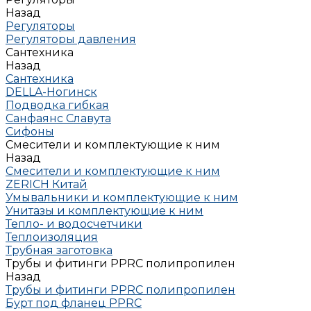
Назад
Регуляторы
Регуляторы давления
Сантехника
Назад
Сантехника
DELLA-Ногинск
Подводка гибкая
Санфаянс Славута
Сифоны
Смесители и комплектующие к ним
Назад
Смесители и комплектующие к ним
ZERICH Китай
Умывальники и комплектующие к ним
Унитазы и комплектующие к ним
Тепло- и водосчетчики
Теплоизоляция
Трубная заготовка
Трубы и фитинги PPRC полипропилен
Назад
Трубы и фитинги PPRC полипропилен
Бурт под фланец РРRC