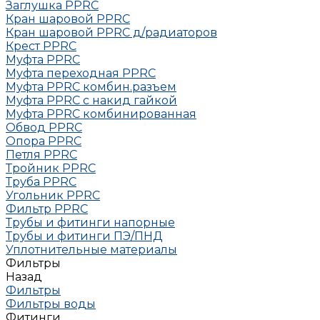
Заглушка РРRC
Кран шаровой PPRC
Кран шаровой PPRC д/радиаторов
Крест PPRC
Муфта PPRC
Муфта переходная PPRC
Муфта РРRC комбин.разъем
Муфта PPRC с накид гайкой
Муфта РРRC комбинированная
Обвод РРRC
Опора РРRC
Петля РРRC
Тройник РРRC
Труба РРRC
Угольник РРRC
Фильтр PPRC
Трубы и фитинги напорные
Трубы и фитинги ПЭ/ПНД
Уплотнительные материалы
Фильтры
Назад
Фильтры
Фильтры воды
Фитинги