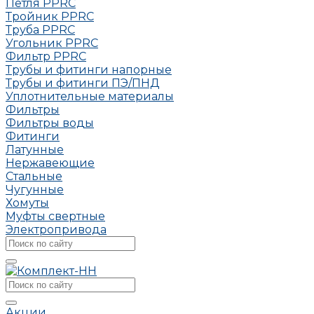
Петля РРRC
Тройник РРRC
Труба РРRC
Угольник РРRC
Фильтр PPRC
Трубы и фитинги напорные
Трубы и фитинги ПЭ/ПНД
Уплотнительные материалы
Фильтры
Фильтры воды
Фитинги
Латунные
Нержавеющие
Стальные
Чугунные
Хомуты
Муфты свертные
Электропривода
Акции