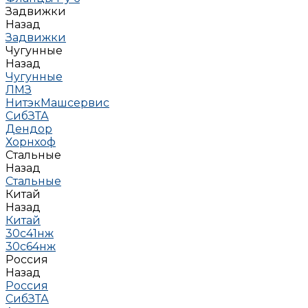
Задвижки
Назад
Задвижки
Чугунные
Назад
Чугунные
ЛМЗ
НитэкМашсервис
СибЗТА
Дендор
Хорнхоф
Стальные
Назад
Стальные
Китай
Назад
Китай
30с41нж
30с64нж
Россия
Назад
Россия
СибЗТА