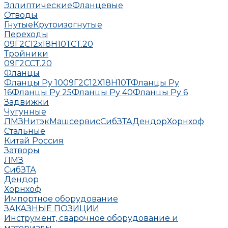
Эллиптические
Фланцевые
Отводы
Гнутые
Крутоизогнутые
Переходы
09Г2С
12х18Н10Т
СТ.20
Тройники
09Г2С
СТ.20
Фланцы
Фланцы Ру 10
09Г2С
12Х18Н10Т
Фланцы Ру
16
Фланцы Ру 25
Фланцы Ру 40
Фланцы Ру 6
Задвижки
Чугунные
ЛМЗ
НитэкМашсервис
СибЗТА
Дендор
Хорнхоф
Стальные
Китай
Россия
Затворы
ЛМЗ
СибЗТА
Дендор
Хорнхоф
Импортное оборудование
ЗАКАЗНЫЕ ПОЗИЦИИ
Инструмент, сварочное оборудование и
материалы