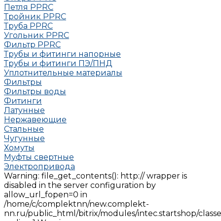
Петля РРRC
Тройник РРRC
Труба РРRC
Угольник РРRC
Фильтр PPRC
Трубы и фитинги напорные
Трубы и фитинги ПЭ/ПНД
Уплотнительные материалы
Фильтры
Фильтры воды
Фитинги
Латунные
Нержавеющие
Стальные
Чугунные
Хомуты
Муфты свертные
Электропривода
Warning: file_get_contents(): http:// wrapper is
disabled in the server configuration by
allow_url_fopen=0 in
/home/c/complektnn/new.complekt-
nn.ru/public_html/bitrix/modules/intec.startshop/clas