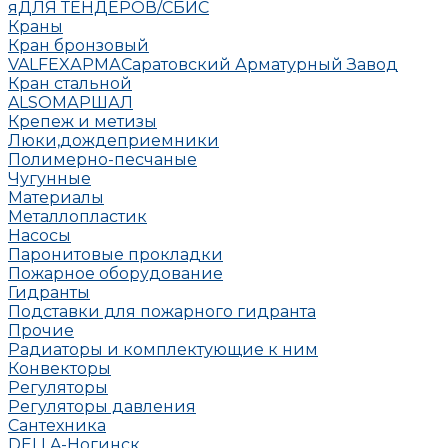
яДЛЯ ТЕНДЕРОВ/СБИС
Краны
Кран бронзовый
VALFEX
АРМА
Саратовский Арматурный Завод
Кран стальной
ALSO
МАРШАЛ
Крепеж и метизы
Люки,дождеприемники
Полимерно-песчаные
Чугунные
Материалы
Металлопластик
Насосы
Паронитовые прокладки
Пожарное оборудование
Гидранты
Подставки для пожарного гидранта
Прочие
Радиаторы и комплектующие к ним
Конвекторы
Регуляторы
Регуляторы давления
Сантехника
DELLA-Ногинск