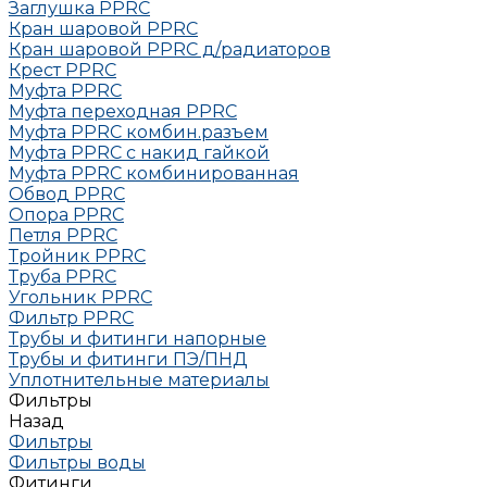
Заглушка РРRC
Кран шаровой PPRC
Кран шаровой PPRC д/радиаторов
Крест PPRC
Муфта PPRC
Муфта переходная PPRC
Муфта РРRC комбин.разъем
Муфта PPRC с накид гайкой
Муфта РРRC комбинированная
Обвод РРRC
Опора РРRC
Петля РРRC
Тройник РРRC
Труба РРRC
Угольник РРRC
Фильтр PPRC
Трубы и фитинги напорные
Трубы и фитинги ПЭ/ПНД
Уплотнительные материалы
Фильтры
Назад
Фильтры
Фильтры воды
Фитинги