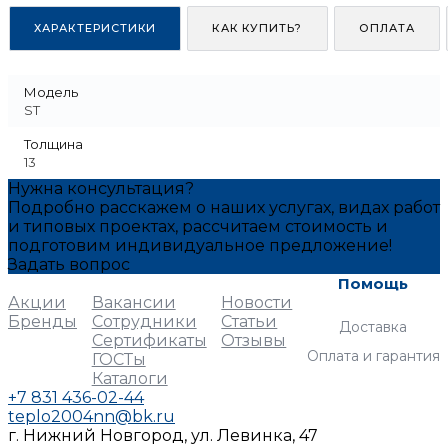
ХАРАКТЕРИСТИКИ
КАК КУПИТЬ?
ОПЛАТА
Модель
ST
Толщина
13
Нужна консультация?
Подробно расскажем о наших услугах, видах работ
и типовых проектах, рассчитаем стоимость и
подготовим индивидуальное предложение!
Задать вопрос
Каталог
Компания
Услуги
Помощь
Акции
Вакансии
Новости
Бренды
Сотрудники
Статьи
Доставка
Сертификаты
Отзывы
Оплата и гарантия
ГОСТы
Каталоги
+7 831 436-02-44
teplo2004nn@bk.ru
г. Нижний Новгород, ул. Левинка, 47