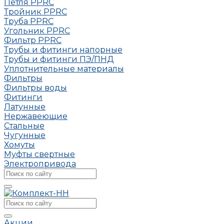
Петля РРRC
Тройник РРRC
Труба РРRC
Угольник РРRC
Фильтр PPRC
Трубы и фитинги напорные
Трубы и фитинги ПЭ/ПНД
Уплотнительные материалы
Фильтры
Фильтры воды
Фитинги
Латунные
Нержавеющие
Стальные
Чугунные
Хомуты
Муфты свертные
Электропривода
Акции