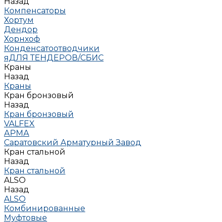
Назад
Компенсаторы
Хортум
Дендор
Хорнхоф
Конденсатоотводчики
яДЛЯ ТЕНДЕРОВ/СБИС
Краны
Назад
Краны
Кран бронзовый
Назад
Кран бронзовый
VALFEX
АРМА
Саратовский Арматурный Завод
Кран стальной
Назад
Кран стальной
ALSO
Назад
ALSO
Комбинированные
Муфтовые