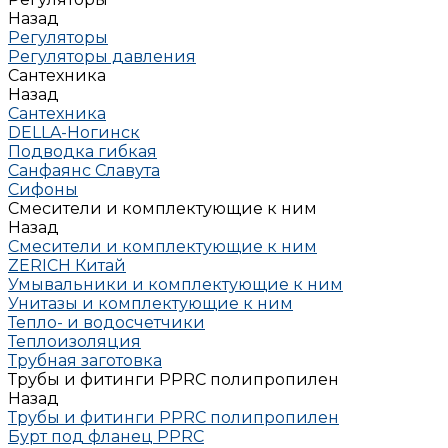
Назад
Регуляторы
Регуляторы давления
Сантехника
Назад
Сантехника
DELLA-Ногинск
Подводка гибкая
Санфаянс Славута
Сифоны
Смесители и комплектующие к ним
Назад
Смесители и комплектующие к ним
ZERICH Китай
Умывальники и комплектующие к ним
Унитазы и комплектующие к ним
Тепло- и водосчетчики
Теплоизоляция
Трубная заготовка
Трубы и фитинги PPRC полипропилен
Назад
Трубы и фитинги PPRC полипропилен
Бурт под фланец РРRC