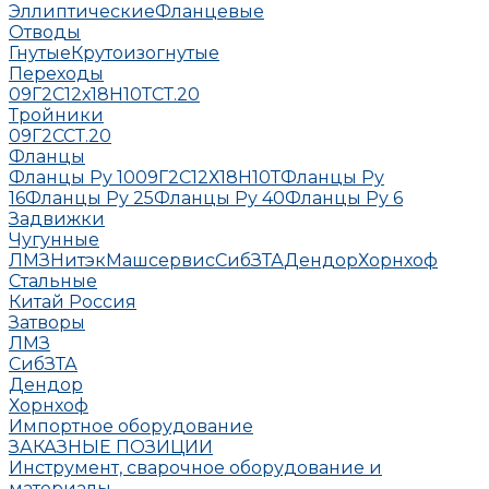
Эллиптические
Фланцевые
Отводы
Гнутые
Крутоизогнутые
Переходы
09Г2С
12х18Н10Т
СТ.20
Тройники
09Г2С
СТ.20
Фланцы
Фланцы Ру 10
09Г2С
12Х18Н10Т
Фланцы Ру
16
Фланцы Ру 25
Фланцы Ру 40
Фланцы Ру 6
Задвижки
Чугунные
ЛМЗ
НитэкМашсервис
СибЗТА
Дендор
Хорнхоф
Стальные
Китай
Россия
Затворы
ЛМЗ
СибЗТА
Дендор
Хорнхоф
Импортное оборудование
ЗАКАЗНЫЕ ПОЗИЦИИ
Инструмент, сварочное оборудование и
материалы