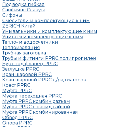
Подводка гибкая
Санфаянс Славута
Сифоны
Смесители и комплектующие к ним
ZERICH Китай
Умывальники и комплектующие к ним
Унитазы и комплектующие к ним
Тепло- и водосчетчики
Теплоизоляция
Трубная заготовка
Трубы и фитинги PPRC полипропилен
Бурт под фланец РРRC
Заглушка РРRC
Кран шаровой PPRC
Кран шаровой PPRC д/радиаторов
Крест PPRC
Муфта PPRC
Муфта переходная PPRC
Муфта РРRC комбин.разъем
Муфта PPRC с накид гайкой
Муфта РРRC комбинированная
Обвод РРRC
Опора РРRC