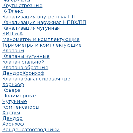
Круги отрезные
К-Флекс
Канализация внутренняя ПП
Канализация наружная НПВХ/ПП
Канализация чугунная
КИП и А
Манометры и комплектующие
Термометры и комплектующие
Клапаны
Клапаны чугунные
Клапан стальной
Клапана обратные
Дендор
Хорнхоф
Клапана балансировочные
Хорнхоф
Ковера
Полимерные
Чугунные
Компенсаторы
Хортум
Дендор
Хорнхоф
Конденсатоотводчики