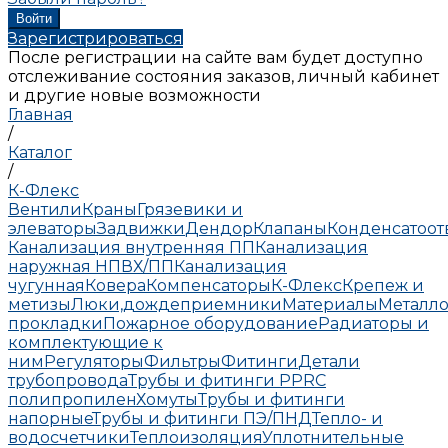
Зарегистрироваться
После регистрации на сайте вам будет доступно
отслеживание состояния заказов, личный кабинет
и другие новые возможности
Главная
/
Каталог
/
К-Флекс
Вентили
Краны
Грязевики и
элеваторы
Задвижки
Дендор
Клапаны
Конденсатоо
Канализация внутренняя ПП
Канализация
наружная НПВХ/ПП
Канализация
чугунная
Ковера
Компенсаторы
К-Флекс
Крепеж и
метизы
Люки,дождеприемники
Материалы
Металло
прокладки
Пожарное оборудование
Радиаторы и
комплектующие к
ним
Регуляторы
Фильтры
Фитинги
Детали
трубопровода
Трубы и фитинги PPRC
полипропилен
Хомуты
Трубы и фитинги
напорные
Трубы и фитинги ПЭ/ПНД
Тепло- и
водосчетчики
Теплоизоляция
Уплотнительные