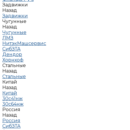
Задвижки
Назад
Задвижки
Чугунные
Назад
Чугунные
ЛМЗ
НитэкМашсервис
СибЗТА
Дендор
Хорнхоф
Стальные
Назад
Стальные
Китай
Назад
Китай
30с41нж
30с64нж
Россия
Назад
Россия
СибЗТА