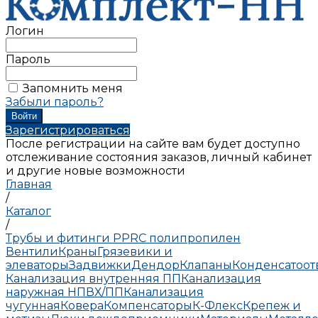
Логин
Пароль
Запомнить меня
Забыли пароль?
Зарегистрироваться
После регистрации на сайте вам будет доступно
отслеживание состояния заказов, личный кабинет
и другие новые возможности
Главная
/
Каталог
/
Трубы и фитинги PPRC полипропилен
Вентили
Краны
Грязевики и
элеваторы
Задвижки
Дендор
Клапаны
Конденсатоо
Канализация внутренняя ПП
Канализация
наружная НПВХ/ПП
Канализация
чугунная
Ковера
Компенсаторы
К-Флекс
Крепеж и