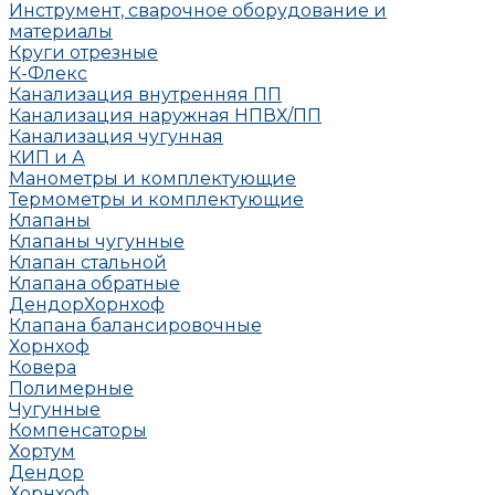
Инструмент, сварочное оборудование и
материалы
Круги отрезные
К-Флекс
Канализация внутренняя ПП
Канализация наружная НПВХ/ПП
Канализация чугунная
КИП и А
Манометры и комплектующие
Термометры и комплектующие
Клапаны
Клапаны чугунные
Клапан стальной
Клапана обратные
Дендор
Хорнхоф
Клапана балансировочные
Хорнхоф
Ковера
Полимерные
Чугунные
Компенсаторы
Хортум
Дендор
Хорнхоф