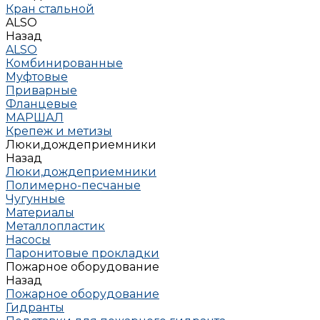
Кран стальной
ALSO
Назад
ALSO
Комбинированные
Муфтовые
Приварные
Фланцевые
МАРШАЛ
Крепеж и метизы
Люки,дождеприемники
Назад
Люки,дождеприемники
Полимерно-песчаные
Чугунные
Материалы
Металлопластик
Насосы
Паронитовые прокладки
Пожарное оборудование
Назад
Пожарное оборудование
Гидранты