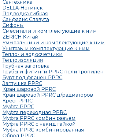
Сантехника
DELLA-Ногинск
Подводка гибкая
Санфаянс Славута
Сифоны
Смесители и комплектующие к ним
ZERICH Китай
Умывальники и комплектующие к ним
Унитазы и комплектующие к ним
Тепло- и водосчетчики
Теплоизоляция
Трубная заготовка
Трубы и фитинги PPRC полипропилен
Бурт под фланец РРRC
Заглушка РРRC
Кран шаровой PPRC
Кран шаровой PPRC д/радиаторов
Крест PPRC
Муфта PPRC
Муфта переходная PPRC
Муфта РРRC комбин.разъем
Муфта PPRC с накид гайкой
Муфта РРRC комбинированная
Обвод РРRC