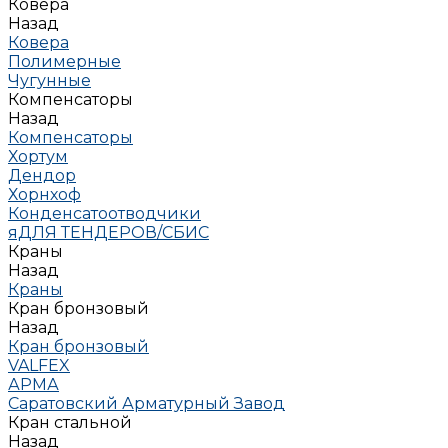
Ковера
Назад
Ковера
Полимерные
Чугунные
Компенсаторы
Назад
Компенсаторы
Хортум
Дендор
Хорнхоф
Конденсатоотводчики
яДЛЯ ТЕНДЕРОВ/СБИС
Краны
Назад
Краны
Кран бронзовый
Назад
Кран бронзовый
VALFEX
АРМА
Саратовский Арматурный Завод
Кран стальной
Назад