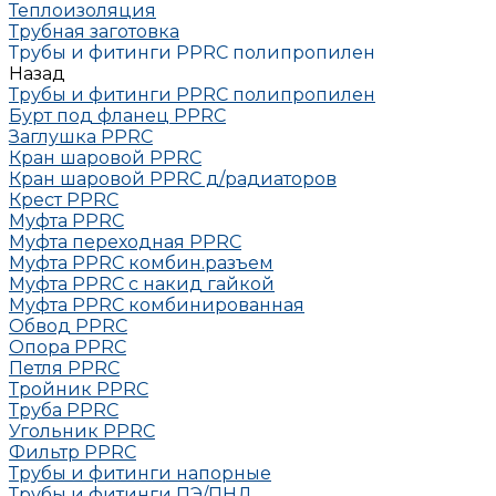
Теплоизоляция
Трубная заготовка
Трубы и фитинги PPRC полипропилен
Назад
Трубы и фитинги PPRC полипропилен
Бурт под фланец РРRC
Заглушка РРRC
Кран шаровой PPRC
Кран шаровой PPRC д/радиаторов
Крест PPRC
Муфта PPRC
Муфта переходная PPRC
Муфта РРRC комбин.разъем
Муфта PPRC с накид гайкой
Муфта РРRC комбинированная
Обвод РРRC
Опора РРRC
Петля РРRC
Тройник РРRC
Труба РРRC
Угольник РРRC
Фильтр PPRC
Трубы и фитинги напорные
Трубы и фитинги ПЭ/ПНД