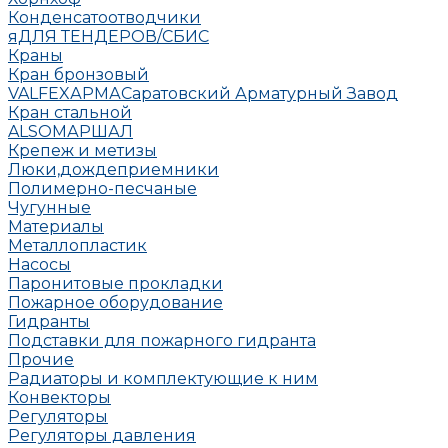
Конденсатоотводчики
яДЛЯ ТЕНДЕРОВ/СБИС
Краны
Кран бронзовый
VALFEX
АРМА
Саратовский Арматурный Завод
Кран стальной
ALSO
МАРШАЛ
Крепеж и метизы
Люки,дождеприемники
Полимерно-песчаные
Чугунные
Материалы
Металлопластик
Насосы
Паронитовые прокладки
Пожарное оборудование
Гидранты
Подставки для пожарного гидранта
Прочие
Радиаторы и комплектующие к ним
Конвекторы
Регуляторы
Регуляторы давления