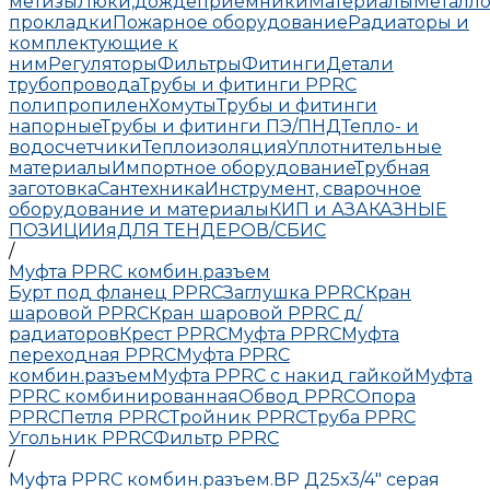
метизы
Люки,дождеприемники
Материалы
Металло
прокладки
Пожарное оборудование
Радиаторы и
комплектующие к
ним
Регуляторы
Фильтры
Фитинги
Детали
трубопровода
Трубы и фитинги PPRC
полипропилен
Хомуты
Трубы и фитинги
напорные
Трубы и фитинги ПЭ/ПНД
Тепло- и
водосчетчики
Теплоизоляция
Уплотнительные
материалы
Импортное оборудование
Трубная
заготовка
Сантехника
Инструмент, сварочное
оборудование и материалы
КИП и А
ЗАКАЗНЫЕ
ПОЗИЦИИ
яДЛЯ ТЕНДЕРОВ/СБИС
/
Муфта РРRC комбин.разъем
Бурт под фланец РРRC
Заглушка РРRC
Кран
шаровой PPRC
Кран шаровой PPRC д/
радиаторов
Крест PPRC
Муфта PPRC
Муфта
переходная PPRC
Муфта РРRC
комбин.разъем
Муфта PPRC с накид гайкой
Муфта
РРRC комбинированная
Обвод РРRC
Опора
РРRC
Петля РРRC
Тройник РРRC
Труба РРRC
Угольник РРRC
Фильтр PPRC
/
Муфта РРRC комбин.разъем.ВР Д25х3/4" серая