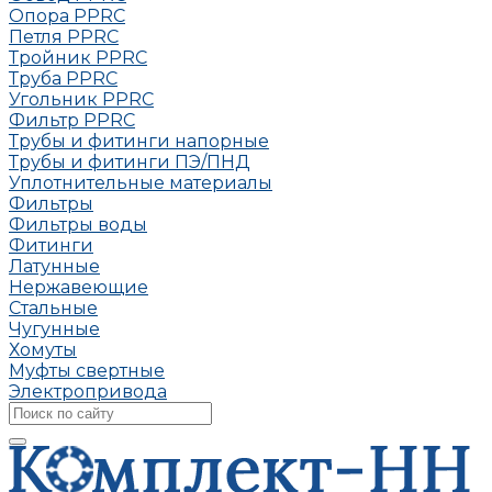
Опора РРRC
Петля РРRC
Тройник РРRC
Труба РРRC
Угольник РРRC
Фильтр PPRC
Трубы и фитинги напорные
Трубы и фитинги ПЭ/ПНД
Уплотнительные материалы
Фильтры
Фильтры воды
Фитинги
Латунные
Нержавеющие
Стальные
Чугунные
Хомуты
Муфты свертные
Электропривода