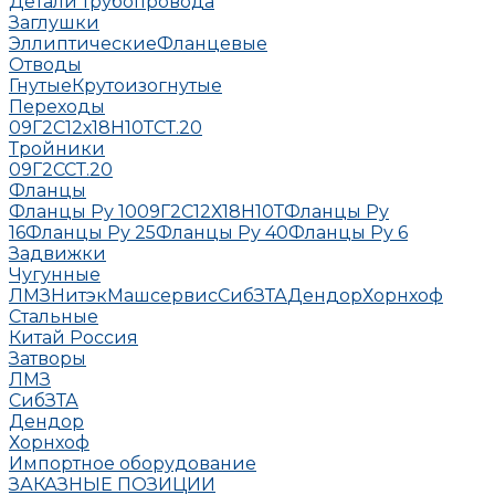
Детали трубопровода
Заглушки
Эллиптические
Фланцевые
Отводы
Гнутые
Крутоизогнутые
Переходы
09Г2С
12х18Н10Т
СТ.20
Тройники
09Г2С
СТ.20
Фланцы
Фланцы Ру 10
09Г2С
12Х18Н10Т
Фланцы Ру
16
Фланцы Ру 25
Фланцы Ру 40
Фланцы Ру 6
Задвижки
Чугунные
ЛМЗ
НитэкМашсервис
СибЗТА
Дендор
Хорнхоф
Стальные
Китай
Россия
Затворы
ЛМЗ
СибЗТА
Дендор
Хорнхоф
Импортное оборудование
ЗАКАЗНЫЕ ПОЗИЦИИ