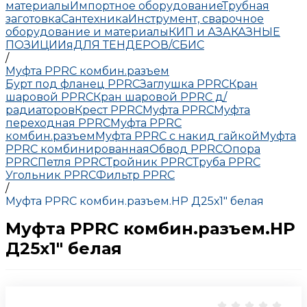
материалы
Импортное оборудование
Трубная
заготовка
Сантехника
Инструмент, сварочное
оборудование и материалы
КИП и А
ЗАКАЗНЫЕ
ПОЗИЦИИ
яДЛЯ ТЕНДЕРОВ/СБИС
/
Муфта РРRC комбин.разъем
Бурт под фланец РРRC
Заглушка РРRC
Кран
шаровой PPRC
Кран шаровой PPRC д/
радиаторов
Крест PPRC
Муфта PPRC
Муфта
переходная PPRC
Муфта РРRC
комбин.разъем
Муфта PPRC с накид гайкой
Муфта
РРRC комбинированная
Обвод РРRC
Опора
РРRC
Петля РРRC
Тройник РРRC
Труба РРRC
Угольник РРRC
Фильтр PPRC
/
Муфта РРRC комбин.разъем.НР Д25х1" белая
Муфта РРRC комбин.разъем.НР
Д25х1" белая