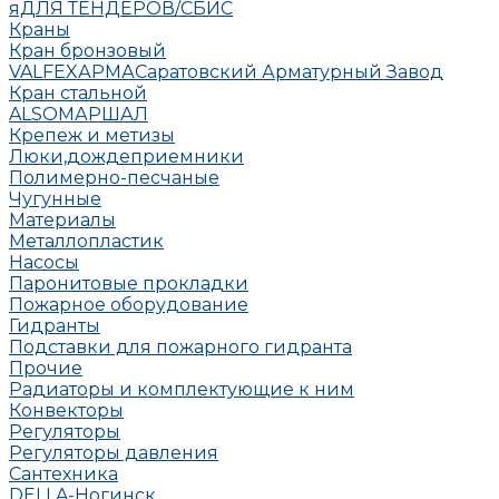
яДЛЯ ТЕНДЕРОВ/СБИС
Краны
Кран бронзовый
VALFEX
АРМА
Саратовский Арматурный Завод
Кран стальной
ALSO
МАРШАЛ
Крепеж и метизы
Люки,дождеприемники
Полимерно-песчаные
Чугунные
Материалы
Металлопластик
Насосы
Паронитовые прокладки
Пожарное оборудование
Гидранты
Подставки для пожарного гидранта
Прочие
Радиаторы и комплектующие к ним
Конвекторы
Регуляторы
Регуляторы давления
Сантехника
DELLA-Ногинск