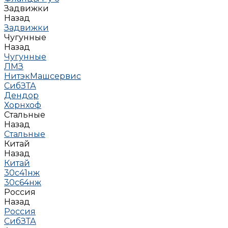
Задвижки
Назад
Задвижки
Чугунные
Назад
Чугунные
ЛМЗ
НитэкМашсервис
СибЗТА
Дендор
Хорнхоф
Стальные
Назад
Стальные
Китай
Назад
Китай
30с41нж
30с64нж
Россия
Назад
Россия
СибЗТА