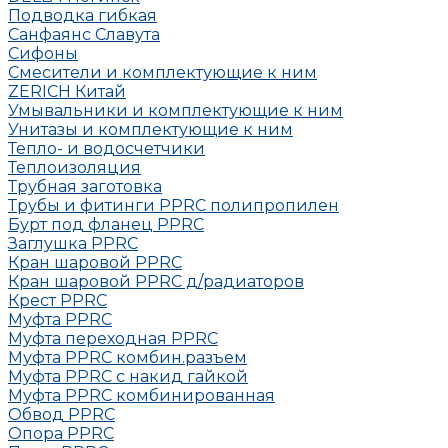
Подводка гибкая
Санфаянс Славута
Сифоны
Смесители и комплектующие к ним
ZERICH Китай
Умывальники и комплектующие к ним
Унитазы и комплектующие к ним
Тепло- и водосчетчики
Теплоизоляция
Трубная заготовка
Трубы и фитинги PPRC полипропилен
Бурт под фланец РРRC
Заглушка РРRC
Кран шаровой PPRC
Кран шаровой PPRC д/радиаторов
Крест PPRC
Муфта PPRC
Муфта переходная PPRC
Муфта РРRC комбин.разъем
Муфта PPRC с накид гайкой
Муфта РРRC комбинированная
Обвод РРRC
Опора РРRC