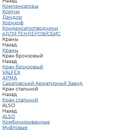
Назад
Компенсаторы
Хортум
Дендор
Хорнхоф
Конденсатоотводчики
яДЛЯ ТЕНДЕРОВ/СБИС
Краны
Назад
Краны
Кран бронзовый
Назад
Кран бронзовый
VALFEX
АРМА
Саратовский Арматурный Завод
Кран стальной
Назад
Кран стальной
ALSO
Назад
ALSO
Комбинированные
Муфтовые