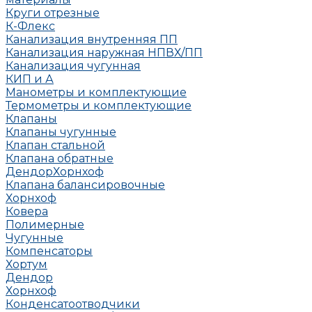
Круги отрезные
К-Флекс
Канализация внутренняя ПП
Канализация наружная НПВХ/ПП
Канализация чугунная
КИП и А
Манометры и комплектующие
Термометры и комплектующие
Клапаны
Клапаны чугунные
Клапан стальной
Клапана обратные
Дендор
Хорнхоф
Клапана балансировочные
Хорнхоф
Ковера
Полимерные
Чугунные
Компенсаторы
Хортум
Дендор
Хорнхоф
Конденсатоотводчики