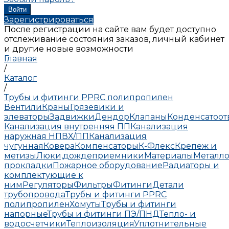
Зарегистрироваться
После регистрации на сайте вам будет доступно
отслеживание состояния заказов, личный кабинет
и другие новые возможности
Главная
/
Каталог
/
Трубы и фитинги PPRC полипропилен
Вентили
Краны
Грязевики и
элеваторы
Задвижки
Дендор
Клапаны
Конденсатоо
Канализация внутренняя ПП
Канализация
наружная НПВХ/ПП
Канализация
чугунная
Ковера
Компенсаторы
К-Флекс
Крепеж и
метизы
Люки,дождеприемники
Материалы
Металло
прокладки
Пожарное оборудование
Радиаторы и
комплектующие к
ним
Регуляторы
Фильтры
Фитинги
Детали
трубопровода
Трубы и фитинги PPRC
полипропилен
Хомуты
Трубы и фитинги
напорные
Трубы и фитинги ПЭ/ПНД
Тепло- и
водосчетчики
Теплоизоляция
Уплотнительные