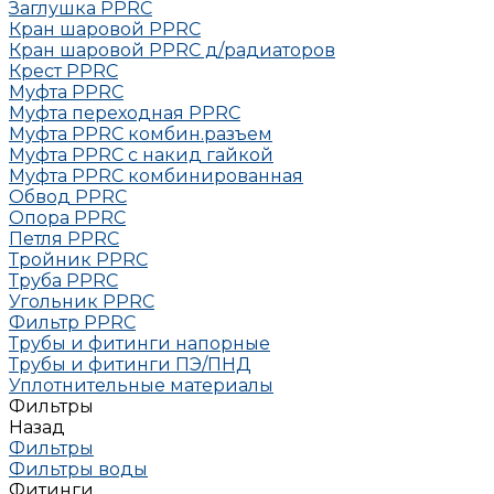
Заглушка РРRC
Кран шаровой PPRC
Кран шаровой PPRC д/радиаторов
Крест PPRC
Муфта PPRC
Муфта переходная PPRC
Муфта РРRC комбин.разъем
Муфта PPRC с накид гайкой
Муфта РРRC комбинированная
Обвод РРRC
Опора РРRC
Петля РРRC
Тройник РРRC
Труба РРRC
Угольник РРRC
Фильтр PPRC
Трубы и фитинги напорные
Трубы и фитинги ПЭ/ПНД
Уплотнительные материалы
Фильтры
Назад
Фильтры
Фильтры воды
Фитинги