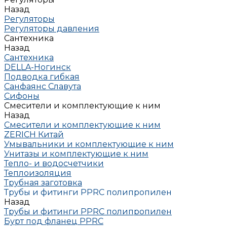
Назад
Регуляторы
Регуляторы давления
Сантехника
Назад
Сантехника
DELLA-Ногинск
Подводка гибкая
Санфаянс Славута
Сифоны
Смесители и комплектующие к ним
Назад
Смесители и комплектующие к ним
ZERICH Китай
Умывальники и комплектующие к ним
Унитазы и комплектующие к ним
Тепло- и водосчетчики
Теплоизоляция
Трубная заготовка
Трубы и фитинги PPRC полипропилен
Назад
Трубы и фитинги PPRC полипропилен
Бурт под фланец РРRC