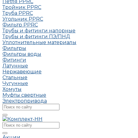
Петля РРRC
Тройник РРRC
Труба РРRC
Угольник РРRC
Фильтр PPRC
Трубы и фитинги напорные
Трубы и фитинги ПЭ/ПНД
Уплотнительные материалы
Фильтры
Фильтры воды
Фитинги
Латунные
Нержавеющие
Стальные
Чугунные
Хомуты
Муфты свертные
Электропривода
Акции