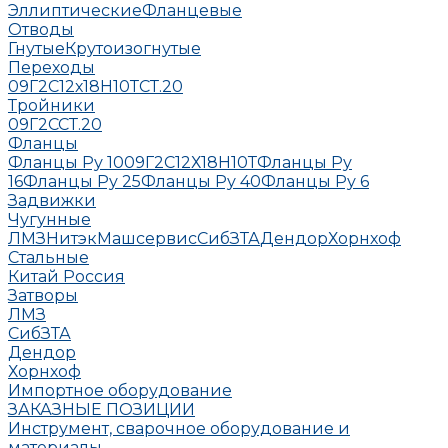
Эллиптические
Фланцевые
Отводы
Гнутые
Крутоизогнутые
Переходы
09Г2С
12х18Н10Т
СТ.20
Тройники
09Г2С
СТ.20
Фланцы
Фланцы Ру 10
09Г2С
12Х18Н10Т
Фланцы Ру
16
Фланцы Ру 25
Фланцы Ру 40
Фланцы Ру 6
Задвижки
Чугунные
ЛМЗ
НитэкМашсервис
СибЗТА
Дендор
Хорнхоф
Стальные
Китай
Россия
Затворы
ЛМЗ
СибЗТА
Дендор
Хорнхоф
Импортное оборудование
ЗАКАЗНЫЕ ПОЗИЦИИ
Инструмент, сварочное оборудование и
материалы