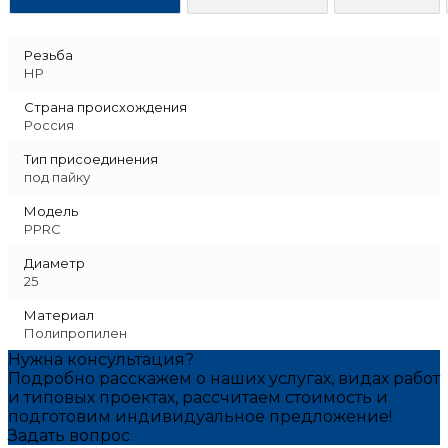
Резьба
НР
Страна происхождения
Россия
Тип присоединения
под пайку
Модель
РРRC
Диаметр
25
Материал
Полипропилен
Нужна консультация?
Подробно расскажем о наших услугах, видах работ
и типовых проектах, рассчитаем стоимость и
подготовим индивидуальное предложение!
Задать вопрос