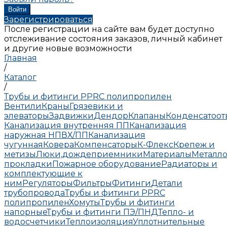
Зарегистрироваться
После регистрации на сайте вам будет доступно
отслеживание состояния заказов, личный кабинет
и другие новые возможности
Главная
/
Каталог
/
Трубы и фитинги PPRC полипропилен
Вентили
Краны
Грязевики и
элеваторы
Задвижки
Дендор
Клапаны
Конденсатоо
Канализация внутренняя ПП
Канализация
наружная НПВХ/ПП
Канализация
чугунная
Ковера
Компенсаторы
К-Флекс
Крепеж и
метизы
Люки,дождеприемники
Материалы
Металло
прокладки
Пожарное оборудование
Радиаторы и
комплектующие к
ним
Регуляторы
Фильтры
Фитинги
Детали
трубопровода
Трубы и фитинги PPRC
полипропилен
Хомуты
Трубы и фитинги
напорные
Трубы и фитинги ПЭ/ПНД
Тепло- и
водосчетчики
Теплоизоляция
Уплотнительные