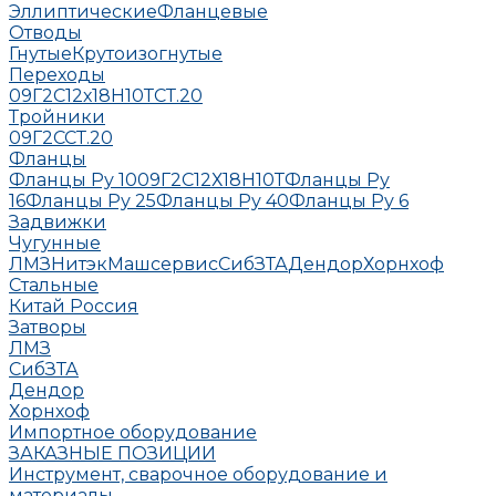
Эллиптические
Фланцевые
Отводы
Гнутые
Крутоизогнутые
Переходы
09Г2С
12х18Н10Т
СТ.20
Тройники
09Г2С
СТ.20
Фланцы
Фланцы Ру 10
09Г2С
12Х18Н10Т
Фланцы Ру
16
Фланцы Ру 25
Фланцы Ру 40
Фланцы Ру 6
Задвижки
Чугунные
ЛМЗ
НитэкМашсервис
СибЗТА
Дендор
Хорнхоф
Стальные
Китай
Россия
Затворы
ЛМЗ
СибЗТА
Дендор
Хорнхоф
Импортное оборудование
ЗАКАЗНЫЕ ПОЗИЦИИ
Инструмент, сварочное оборудование и
материалы