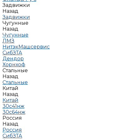
Задвижки
Назад
Задвижки
Чугунные
Назад
Чугунные
ЛМЗ
НитэкМашсервис
СибЗТА
Дендор
Хорнхоф
Стальные
Назад
Стальные
Китай
Назад
Китай
30с41нж
30с64нж
Россия
Назад
Россия
СибЗТА