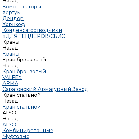
Назад
Компенсаторы
Хортум
Дендор
Хорнхоф
Конденсатоотводчики
яДЛЯ ТЕНДЕРОВ/СБИС
Краны
Назад
Краны
Кран бронзовый
Назад
Кран бронзовый
VALFEX
АРМА
Саратовский Арматурный Завод
Кран стальной
Назад
Кран стальной
ALSO
Назад
ALSO
Комбинированные
Муфтовые