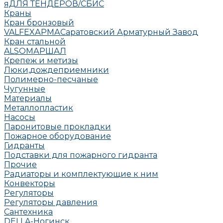
яДЛЯ ТЕНДЕРОВ/СБИС
Краны
Кран бронзовый
VALFEX
АРМА
Саратовский Арматурный Завод
Кран стальной
ALSO
МАРШАЛ
Крепеж и метизы
Люки,дождеприемники
Полимерно-песчаные
Чугунные
Материалы
Металлопластик
Насосы
Паронитовые прокладки
Пожарное оборудование
Гидранты
Подставки для пожарного гидранта
Прочие
Радиаторы и комплектующие к ним
Конвекторы
Регуляторы
Регуляторы давления
Сантехника
DELLA-Ногинск