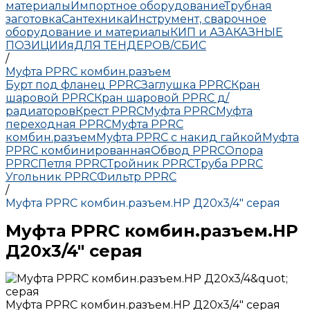
материалы
Импортное оборудование
Трубная
заготовка
Сантехника
Инструмент, сварочное
оборудование и материалы
КИП и А
ЗАКАЗНЫЕ
ПОЗИЦИИ
яДЛЯ ТЕНДЕРОВ/СБИС
/
Муфта РРRC комбин.разъем
Бурт под фланец РРRC
Заглушка РРRC
Кран
шаровой PPRC
Кран шаровой PPRC д/
радиаторов
Крест PPRC
Муфта PPRC
Муфта
переходная PPRC
Муфта РРRC
комбин.разъем
Муфта PPRC с накид гайкой
Муфта
РРRC комбинированная
Обвод РРRC
Опора
РРRC
Петля РРRC
Тройник РРRC
Труба РРRC
Угольник РРRC
Фильтр PPRC
/
Муфта РРRC комбин.разъем.НР Д20х3/4" серая
Муфта РРRC комбин.разъем.НР
Д20х3/4" серая
Муфта РРRC комбин.разъем.НР Д20х3/4" серая