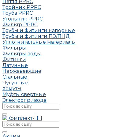
Петля РРRC
Тройник РРRC
Труба РРRC
Угольник РРRC
Фильтр PPRC
Трубы и фитинги напорные
Трубы и фитинги ПЭ/ПНД
Уплотнительные материалы
Фильтры
Фильтры воды
Фитинги
Латунные
Нержавеющие
Стальные
Чугунные
Хомуты
Муфты свертные
Электропривода
Акции