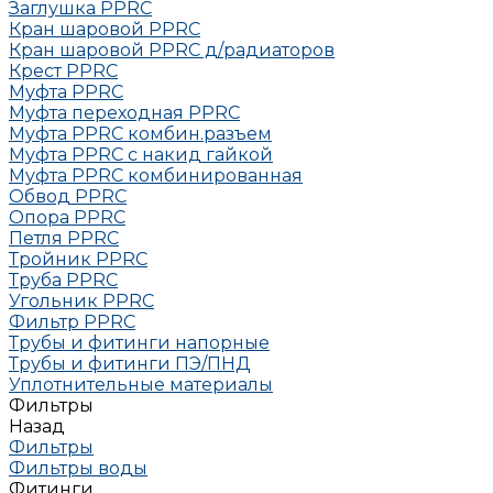
Заглушка РРRC
Кран шаровой PPRC
Кран шаровой PPRC д/радиаторов
Крест PPRC
Муфта PPRC
Муфта переходная PPRC
Муфта РРRC комбин.разъем
Муфта PPRC с накид гайкой
Муфта РРRC комбинированная
Обвод РРRC
Опора РРRC
Петля РРRC
Тройник РРRC
Труба РРRC
Угольник РРRC
Фильтр PPRC
Трубы и фитинги напорные
Трубы и фитинги ПЭ/ПНД
Уплотнительные материалы
Фильтры
Назад
Фильтры
Фильтры воды
Фитинги