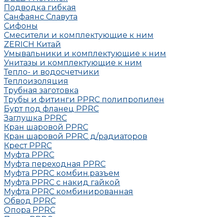
Подводка гибкая
Санфаянс Славута
Сифоны
Смесители и комплектующие к ним
ZERICH Китай
Умывальники и комплектующие к ним
Унитазы и комплектующие к ним
Тепло- и водосчетчики
Теплоизоляция
Трубная заготовка
Трубы и фитинги PPRC полипропилен
Бурт под фланец РРRC
Заглушка РРRC
Кран шаровой PPRC
Кран шаровой PPRC д/радиаторов
Крест PPRC
Муфта PPRC
Муфта переходная PPRC
Муфта РРRC комбин.разъем
Муфта PPRC с накид гайкой
Муфта РРRC комбинированная
Обвод РРRC
Опора РРRC