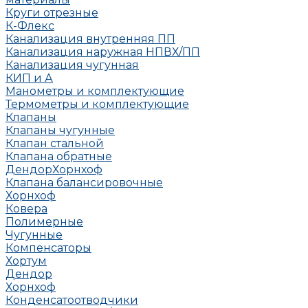
Круги отрезные
К-Флекс
Канализация внутренняя ПП
Канализация наружная НПВХ/ПП
Канализация чугунная
КИП и А
Манометры и комплектующие
Термометры и комплектующие
Клапаны
Клапаны чугунные
Клапан стальной
Клапана обратные
Дендор
Хорнхоф
Клапана балансировочные
Хорнхоф
Ковера
Полимерные
Чугунные
Компенсаторы
Хортум
Дендор
Хорнхоф
Конденсатоотводчики