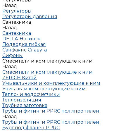
Назад
Регуляторы
Регуляторы давления
Сантехника
Назад
Сантехника
DELLA-Ногинск
Подводка гибкая
Санфаянс Славута
Сифоны
Смесители и комплектующие к ним
Назад
Смесители и комплектующие к ним
ZERICH Китай
Умывальники и комплектующие к ним
Унитазы и комплектующие к ним
Тепло- и водосчетчики
Теплоизоляция
Трубная заготовка
Трубы и фитинги PPRC полипропилен
Назад
Трубы и фитинги PPRC полипропилен
Бурт под фланец РРRC