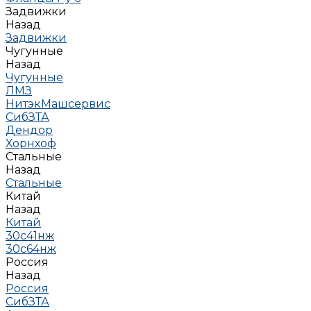
Задвижки
Назад
Задвижки
Чугунные
Назад
Чугунные
ЛМЗ
НитэкМашсервис
СибЗТА
Дендор
Хорнхоф
Стальные
Назад
Стальные
Китай
Назад
Китай
30с41нж
30с64нж
Россия
Назад
Россия
СибЗТА