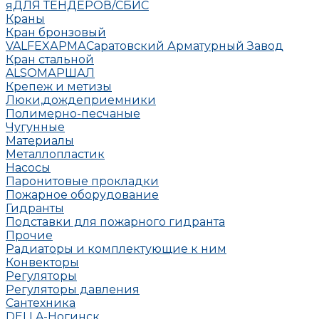
яДЛЯ ТЕНДЕРОВ/СБИС
Краны
Кран бронзовый
VALFEX
АРМА
Саратовский Арматурный Завод
Кран стальной
ALSO
МАРШАЛ
Крепеж и метизы
Люки,дождеприемники
Полимерно-песчаные
Чугунные
Материалы
Металлопластик
Насосы
Паронитовые прокладки
Пожарное оборудование
Гидранты
Подставки для пожарного гидранта
Прочие
Радиаторы и комплектующие к ним
Конвекторы
Регуляторы
Регуляторы давления
Сантехника
DELLA-Ногинск