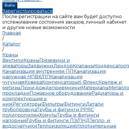
Зарегистрироваться
После регистрации на сайте вам будет доступно
отслеживание состояния заказов, личный кабинет
и другие новые возможности
Главная
/
Каталог
/
Краны
Вентили
Краны
Грязевики и
элеваторы
Задвижки
Дендор
Клапаны
Конденсатоо
Канализация внутренняя ПП
Канализация
наружная НПВХ/ПП
Канализация
чугунная
Ковера
Компенсаторы
К-Флекс
Крепеж и
метизы
Люки,дождеприемники
Материалы
Металло
прокладки
Пожарное оборудование
Радиаторы и
комплектующие к
ним
Регуляторы
Фильтры
Фитинги
Детали
трубопровода
Трубы и фитинги PPRC
полипропилен
Хомуты
Трубы и фитинги
напорные
Трубы и фитинги ПЭ/ПНД
Тепло- и
водосчетчики
Теплоизоляция
Уплотнительные