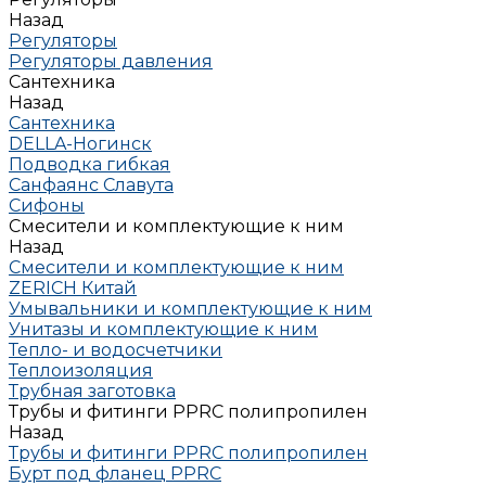
Назад
Регуляторы
Регуляторы давления
Сантехника
Назад
Сантехника
DELLA-Ногинск
Подводка гибкая
Санфаянс Славута
Сифоны
Смесители и комплектующие к ним
Назад
Смесители и комплектующие к ним
ZERICH Китай
Умывальники и комплектующие к ним
Унитазы и комплектующие к ним
Тепло- и водосчетчики
Теплоизоляция
Трубная заготовка
Трубы и фитинги PPRC полипропилен
Назад
Трубы и фитинги PPRC полипропилен
Бурт под фланец РРRC