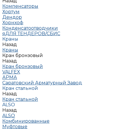
Назад
Компенсаторы
Хортум
Дендор
Хорнхоф
Конденсатоотводчики
яДЛЯ ТЕНДЕРОВ/СБИС
Краны
Назад
Краны
Кран бронзовый
Назад
Кран бронзовый
VALFEX
АРМА
Саратовский Арматурный Завод
Кран стальной
Назад
Кран стальной
ALSO
Назад
ALSO
Комбинированные
Муфтовые