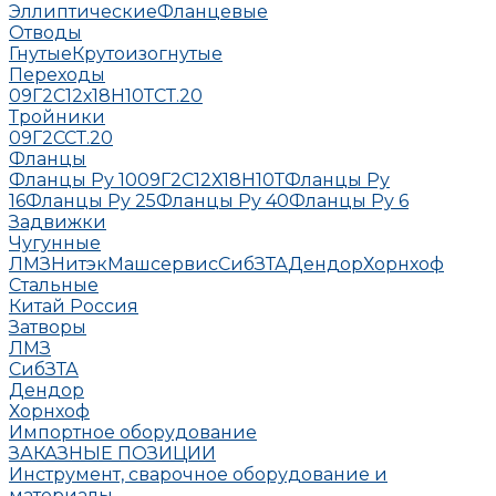
Эллиптические
Фланцевые
Отводы
Гнутые
Крутоизогнутые
Переходы
09Г2С
12х18Н10Т
СТ.20
Тройники
09Г2С
СТ.20
Фланцы
Фланцы Ру 10
09Г2С
12Х18Н10Т
Фланцы Ру
16
Фланцы Ру 25
Фланцы Ру 40
Фланцы Ру 6
Задвижки
Чугунные
ЛМЗ
НитэкМашсервис
СибЗТА
Дендор
Хорнхоф
Стальные
Китай
Россия
Затворы
ЛМЗ
СибЗТА
Дендор
Хорнхоф
Импортное оборудование
ЗАКАЗНЫЕ ПОЗИЦИИ
Инструмент, сварочное оборудование и
материалы