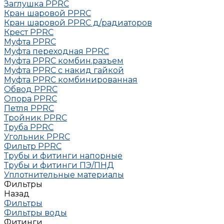
Заглушка РРRC
Кран шаровой PPRC
Кран шаровой PPRC д/радиаторов
Крест PPRC
Муфта PPRC
Муфта переходная PPRC
Муфта РРRC комбин.разъем
Муфта PPRC с накид гайкой
Муфта РРRC комбинированная
Обвод РРRC
Опора РРRC
Петля РРRC
Тройник РРRC
Труба РРRC
Угольник РРRC
Фильтр PPRC
Трубы и фитинги напорные
Трубы и фитинги ПЭ/ПНД
Уплотнительные материалы
Фильтры
Назад
Фильтры
Фильтры воды
Фитинги