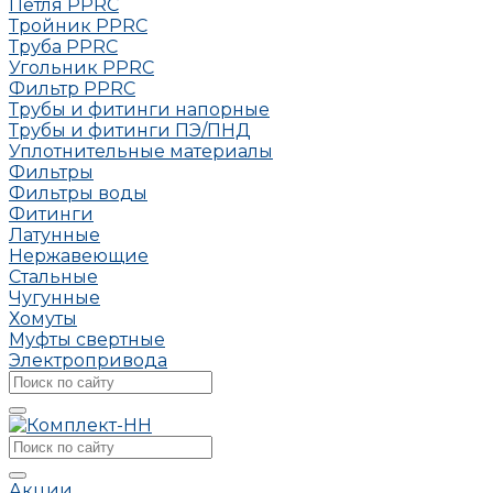
Петля РРRC
Тройник РРRC
Труба РРRC
Угольник РРRC
Фильтр PPRC
Трубы и фитинги напорные
Трубы и фитинги ПЭ/ПНД
Уплотнительные материалы
Фильтры
Фильтры воды
Фитинги
Латунные
Нержавеющие
Стальные
Чугунные
Хомуты
Муфты свертные
Электропривода
Акции