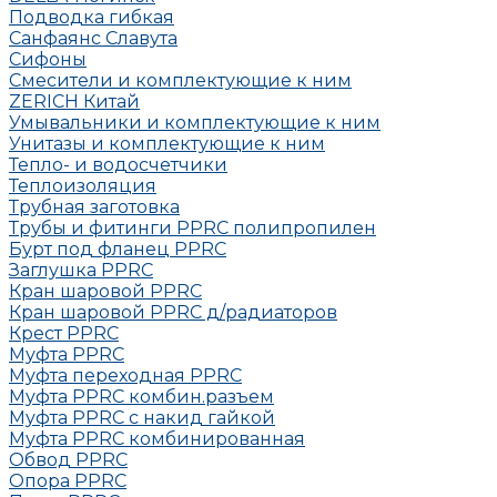
Подводка гибкая
Санфаянс Славута
Сифоны
Смесители и комплектующие к ним
ZERICH Китай
Умывальники и комплектующие к ним
Унитазы и комплектующие к ним
Тепло- и водосчетчики
Теплоизоляция
Трубная заготовка
Трубы и фитинги PPRC полипропилен
Бурт под фланец РРRC
Заглушка РРRC
Кран шаровой PPRC
Кран шаровой PPRC д/радиаторов
Крест PPRC
Муфта PPRC
Муфта переходная PPRC
Муфта РРRC комбин.разъем
Муфта PPRC с накид гайкой
Муфта РРRC комбинированная
Обвод РРRC
Опора РРRC