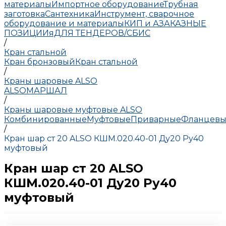
материалы
Импортное оборудование
Трубная
заготовка
Сантехника
Инструмент, сварочное
оборудование и материалы
КИП и А
ЗАКАЗНЫЕ
ПОЗИЦИИ
яДЛЯ ТЕНДЕРОВ/СБИС
/
Кран стальной
Кран бронзовый
Кран стальной
/
Краны шаровые ALSO
ALSO
МАРШАЛ
/
Краны шаровые муфтовые ALSO
Комбинированные
Муфтовые
Приварные
Фланцевы
/
Кран шар ст 20 ALSO КШМ.020.40-01 Ду20 Ру40
муфтовый
Кран шар ст 20 ALSO
КШМ.020.40-01 Ду20 Ру40
муфтовый