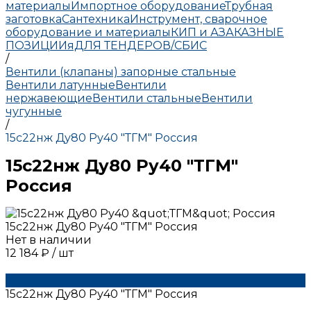
материалы
Импортное оборудование
Трубная
заготовка
Сантехника
Инструмент, сварочное
оборудование и материалы
КИП и А
ЗАКАЗНЫЕ
ПОЗИЦИИ
яДЛЯ ТЕНДЕРОВ/СБИС
/
Вентили (клапаны) запорные стальные
Вентили латунные
Вентили
нержавеющие
Вентили стальные
Вентили
чугунные
/
15с22нж Ду80 Ру40 "ТГМ" Россия
15с22нж Ду80 Ру40 "ТГМ"
Россия
15с22нж Ду80 Ру40 "ТГМ" Россия
Нет в наличии
12 184 ₽
/
шт
15с22нж Ду80 Ру40 "ТГМ" Россия