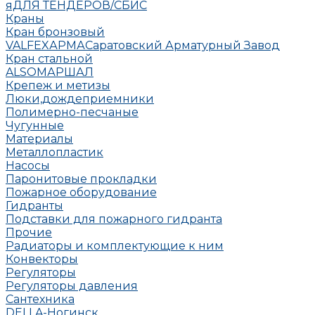
яДЛЯ ТЕНДЕРОВ/СБИС
Краны
Кран бронзовый
VALFEX
АРМА
Саратовский Арматурный Завод
Кран стальной
ALSO
МАРШАЛ
Крепеж и метизы
Люки,дождеприемники
Полимерно-песчаные
Чугунные
Материалы
Металлопластик
Насосы
Паронитовые прокладки
Пожарное оборудование
Гидранты
Подставки для пожарного гидранта
Прочие
Радиаторы и комплектующие к ним
Конвекторы
Регуляторы
Регуляторы давления
Сантехника
DELLA-Ногинск