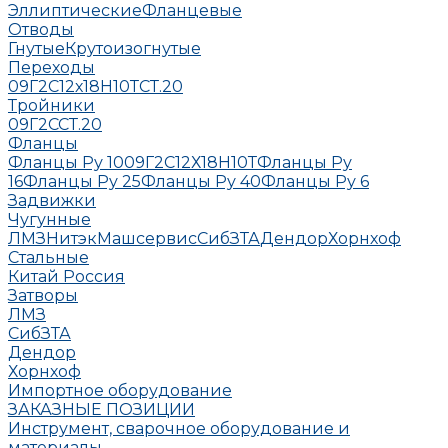
Эллиптические
Фланцевые
Отводы
Гнутые
Крутоизогнутые
Переходы
09Г2С
12х18Н10Т
СТ.20
Тройники
09Г2С
СТ.20
Фланцы
Фланцы Ру 10
09Г2С
12Х18Н10Т
Фланцы Ру
16
Фланцы Ру 25
Фланцы Ру 40
Фланцы Ру 6
Задвижки
Чугунные
ЛМЗ
НитэкМашсервис
СибЗТА
Дендор
Хорнхоф
Стальные
Китай
Россия
Затворы
ЛМЗ
СибЗТА
Дендор
Хорнхоф
Импортное оборудование
ЗАКАЗНЫЕ ПОЗИЦИИ
Инструмент, сварочное оборудование и
материалы