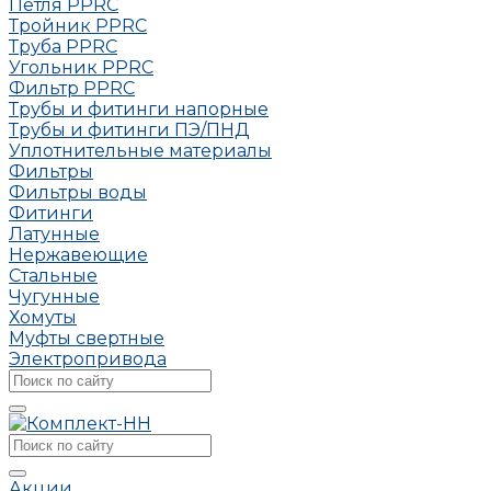
Петля РРRC
Тройник РРRC
Труба РРRC
Угольник РРRC
Фильтр PPRC
Трубы и фитинги напорные
Трубы и фитинги ПЭ/ПНД
Уплотнительные материалы
Фильтры
Фильтры воды
Фитинги
Латунные
Нержавеющие
Стальные
Чугунные
Хомуты
Муфты свертные
Электропривода
Акции