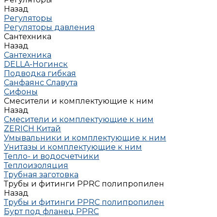
Назад
Регуляторы
Регуляторы давления
Сантехника
Назад
Сантехника
DELLA-Ногинск
Подводка гибкая
Санфаянс Славута
Сифоны
Смесители и комплектующие к ним
Назад
Смесители и комплектующие к ним
ZERICH Китай
Умывальники и комплектующие к ним
Унитазы и комплектующие к ним
Тепло- и водосчетчики
Теплоизоляция
Трубная заготовка
Трубы и фитинги PPRC полипропилен
Назад
Трубы и фитинги PPRC полипропилен
Бурт под фланец РРRC