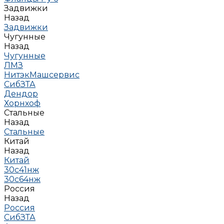
Задвижки
Назад
Задвижки
Чугунные
Назад
Чугунные
ЛМЗ
НитэкМашсервис
СибЗТА
Дендор
Хорнхоф
Стальные
Назад
Стальные
Китай
Назад
Китай
30с41нж
30с64нж
Россия
Назад
Россия
СибЗТА