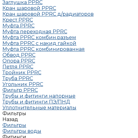
Заглушка РРRC
Кран шаровой PPRC
Кран шаровой PPRC д/радиаторов
Крест PPRC
Муфта PPRC
Муфта переходная PPRC
Муфта РРRC комбин.разъем
Муфта PPRC с накид гайкой
Муфта РРRC комбинированная
Обвод РРRC
Опора РРRC
Петля РРRC
Тройник РРRC
Труба РРRC
Угольник РРRC
Фильтр PPRC
Трубы и фитинги напорные
Трубы и фитинги ПЭ/ПНД
Уплотнительные материалы
Фильтры
Назад
Фильтры
Фильтры воды
Фитинги