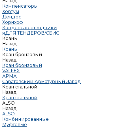
Назад
Компенсаторы
Хортум
Дендор
Хорнхоф
Конденсатоотводчики
яДЛЯ ТЕНДЕРОВ/СБИС
Краны
Назад
Краны
Кран бронзовый
Назад
Кран бронзовый
VALFEX
АРМА
Саратовский Арматурный Завод
Кран стальной
Назад
Кран стальной
ALSO
Назад
ALSO
Комбинированные
Муфтовые