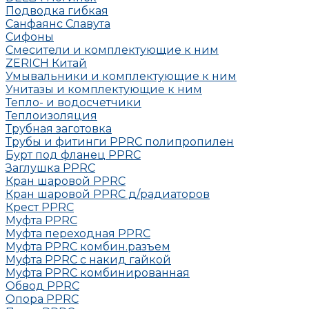
Подводка гибкая
Санфаянс Славута
Сифоны
Смесители и комплектующие к ним
ZERICH Китай
Умывальники и комплектующие к ним
Унитазы и комплектующие к ним
Тепло- и водосчетчики
Теплоизоляция
Трубная заготовка
Трубы и фитинги PPRC полипропилен
Бурт под фланец РРRC
Заглушка РРRC
Кран шаровой PPRC
Кран шаровой PPRC д/радиаторов
Крест PPRC
Муфта PPRC
Муфта переходная PPRC
Муфта РРRC комбин.разъем
Муфта PPRC с накид гайкой
Муфта РРRC комбинированная
Обвод РРRC
Опора РРRC