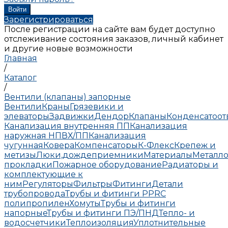
Зарегистрироваться
После регистрации на сайте вам будет доступно
отслеживание состояния заказов, личный кабинет
и другие новые возможности
Главная
/
Каталог
/
Вентили (клапаны) запорные
Вентили
Краны
Грязевики и
элеваторы
Задвижки
Дендор
Клапаны
Конденсатоо
Канализация внутренняя ПП
Канализация
наружная НПВХ/ПП
Канализация
чугунная
Ковера
Компенсаторы
К-Флекс
Крепеж и
метизы
Люки,дождеприемники
Материалы
Металло
прокладки
Пожарное оборудование
Радиаторы и
комплектующие к
ним
Регуляторы
Фильтры
Фитинги
Детали
трубопровода
Трубы и фитинги PPRC
полипропилен
Хомуты
Трубы и фитинги
напорные
Трубы и фитинги ПЭ/ПНД
Тепло- и
водосчетчики
Теплоизоляция
Уплотнительные