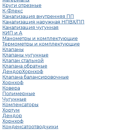
Круги отрезные
К-Флекс
Канализация внутренняя ПП
Канализация наружная НПВХ/ПП
Канализация чугунная
КИП и А
Манометры и комплектующие
Термометры и комплектующие
Клапаны
Клапаны чугунные
Клапан стальной
Клапана обратные
Дендор
Хорнхоф
Клапана балансировочные
Хорнхоф
Ковера
Полимерные
Чугунные
Компенсаторы
Хортум
Дендор
Хорнхоф
Конденсатоотводчики